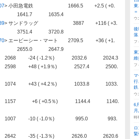
07
>
小田急電鉄 1666.5 +2.5 ( +0.
東
＝
) 1641.7 1635.4
ウ
89
>
サンドラッグ 3887 +116 ( +3.
後
) 3751.4 3720.8
落
70
>
エービーシー・マート 2709.5 +36 ( +1.
フ
) 2655.0 2647.9
東
4 ( -1.2％) 2032.6 2024.3
維
フ
98 +48 ( +1.9％) 2527.4 2500.
マ
行
43 ( +4.2％) 1033.8 1033.
鉄
ウ
57 +6 ( +0.5％) 1144.4 1140.
6
月
時
10 ( -1.0％) 995.0 993.
ロ
緊
-35 ( -1.3％) 2626.0 2620.6