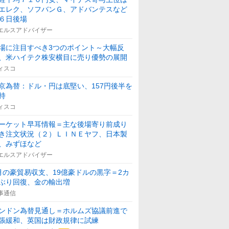
エレク、ソフバンＧ、アドバンテスなど
６日後場
エルスアドバイザー
場に注目すべき3つのポイント～大幅反
、米ハイテク株安横目に売り優勢の展開
ィスコ
京為替：ドル・円は底堅い、157円後半を
持
ィスコ
ーケット早耳情報＝主な後場寄り前成り
き注文状況（２）ＬＩＮＥヤフ、日本製
、みずほなど
エルスアドバイザー
月の豪貿易収支、19億豪ドルの黒字＝2カ
ぶり回復、金の輸出増
事通信
ンドン為替見通し＝ホルムズ協議前進で
張緩和、英国は財政規律に試練