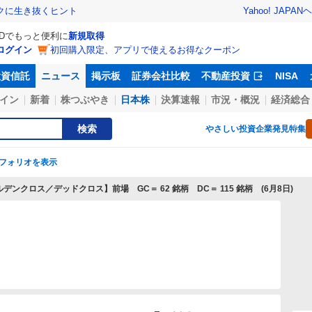
Yahoo! JAPAN
ヘ
トクに生き抜くヒント
IDでもっと便利に
新規取得
ログイン
初回購入限定、アプリで使えるお得なクーポン
投資信託
ニュース
掲示板
証券会社比較
不動産投資
NISA
イン
新着
株つぶやき
日本株
決算速報
市況・概況
経済総合
検索
やさしい投資
企業発見特集
フォリオを表示
デンクロス／デッドクロス】前場 GC＝ 62 銘柄 DC＝ 115 銘柄 (6月8日)