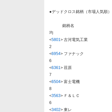
●デッドクロス銘柄（市場人気順
銘柄名 株価 前日比 
均
<
5801
>
古河電気工業 45000 -
2
<
6954
>
ファナック 7056 -
6
<
6361
>
荏原 5074 -46
7
<
6504
>
富士電機 14170 -1
8
<
3563
>
Ｆ＆ＬＣ 9805 -8
6
<
3402
>
東レ 1099 -22.