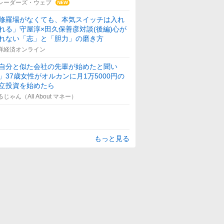
レーダーズ・ウェブ
修羅場がなくても、本気スイッチは入れ
れる」守屋淳×田久保善彦対談(後編)心が
れない「志」と「胆力」の磨き方
洋経済オンライン
自分と似た会社の先輩が始めたと聞い
」37歳女性がオルカンに月1万5000円の
立投資を始めたら
るじゃん（All About マネー）
もっと見る