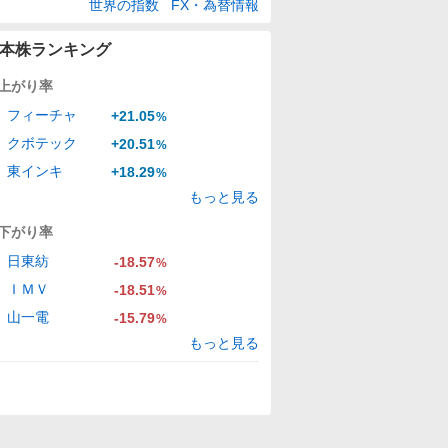
世界の指数
FX・為替情報
本株ランキング
上がり率
フィーチャ
+21.05
%
クボテック
+20.51
%
東インキ
+18.29
%
もっと見る
下がり率
日東紡
-18.57
%
ＩＭＶ
-18.51
%
山一電
-15.79
%
もっと見る