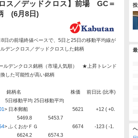
ロス／デッドクロス】前場 GC＝
投
柄 (6月8日)
月8日の前場終値ベースで、5日と25日の移動平均線が
ールデンクロス／デッドクロスした銘柄
最
ゴールデンクロス銘柄（市場人気順） ★上昇トレンド
転換した可能性が高い銘柄
柄名 株価 前日比 (比率)
日移動平均 25日移動平均
01
>
日本郵船 5621 +12 ( +0.
) 5469.8 5453.7
54
>
ふくおかＦＧ 6674 -123 ( -1.
ヘ
) 6624.2 6574.3
日