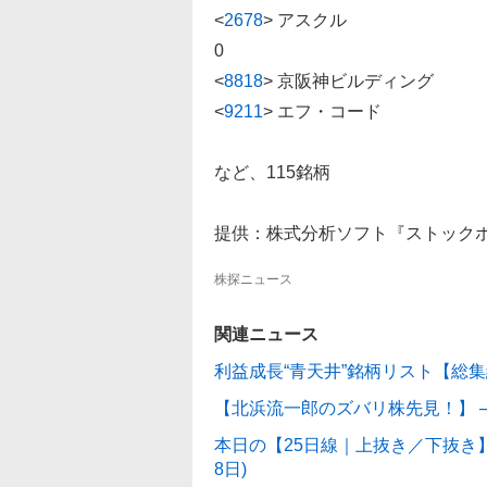
<
2678
>
アスクル 1188 
0
<
8818
>
京阪神ビルディング 205
<
9211
>
エフ・コード 1442 
など、115銘柄
提供：株式分析ソフト『ストック
株探ニュース
関連ニュース
利益成長“青天井”銘柄リスト【総集編】
【北浜流一郎のズバリ株先見！】 ─ 「
本日の【25日線｜上抜き／下抜き】前
8日)