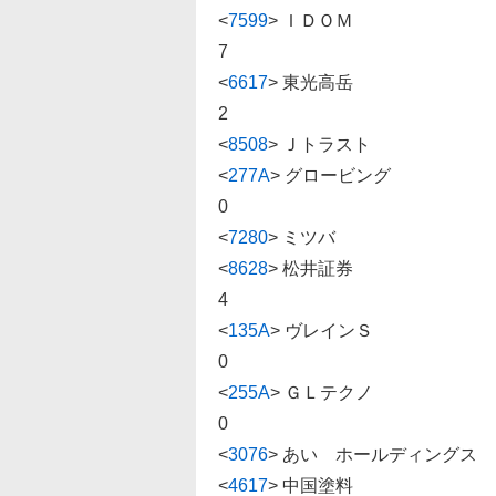
<
7599
>
ＩＤＯＭ 1300 -
7
<
6617
>
東光高岳 7390 -4
2
<
8508
>
Ｊトラスト 712 -
<
277A
>
グロービング 2157 
0
<
7280
>
ミツバ 1176 -3
<
8628
>
松井証券 926 -
4
<
135A
>
ヴレインＳ 3590 -
0
<
255A
>
ＧＬテクノ 5620 -
0
<
3076
>
あい ホールディングス 26
<
4617
>
中国塗料 3130 -8