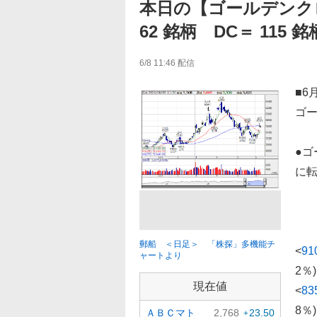
本日の【ゴールデンク
62 銘柄 DC＝ 115 銘
6/8 11:46
配信
■6
ゴ
●
に
銘
5
郵船 ＜日足＞ 「株探」多機能チ
<
91
ャートより
2％
現在値
<
83
8％
ＡＢＣマト
2,768
23.50
+