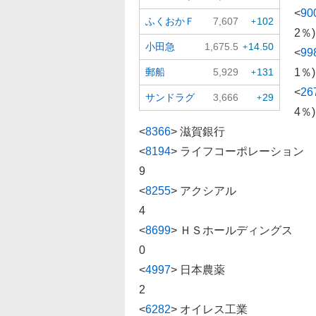
<
90
ふくおかＦ
7,607
102
+
2％
小田急
1,675.5
14.50
+
<
99
郵船
5,929
131
1％
+
<
26
サンドラグ
3,666
29
+
4％
<
8366
>
滋賀銀行 2068 -2
<
8194
>
ライフコーポレーション 25
9
<
8255
>
アクシアル 1074 +
4
<
8699
>
ＨＳホールディングス 11
0
<
4997
>
日本農薬 1007 -
2
<
6282
>
オイレス工業 2642 