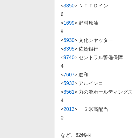
<
3850
>
ＮＴＴＤイン 2796 
6
<
1699
>
野村原油 665.8 +
9
<
5930
>
文化シヤッター 1849 
<
8395
>
佐賀銀行 5220 -6
<
9740
>
セントラル警備保障 273
4
<
7607
>
進和 3010 -20
<
5933
>
アルインコ 1029 -
<
3561
>
力の源ホールディングス 1
4
<
2013
>
ｉＳ米高配当 294.7
0
など、62銘柄