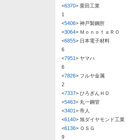
<
6370
>
栗田工業 8293 -4
1
<
5406
>
神戸製鋼所 1898.5 
<
3064
>
ＭｏｎｏｔａＲＯ 1862.5
<
6855
>
日本電子材料 6960 -
6
<
7951
>
ヤマハ 1097 0
6
<
7826
>
フルヤ金属 8380 -
2
<
7337
>
ひろぎんＨＤ 1988 -
<
5463
>
丸一鋼管 1590.5 -
<
3401
>
帝人 1596.5 -26
<
6140
>
旭ダイヤモンド工業 129
<
6136
>
ＯＳＧ 3280 -14
9