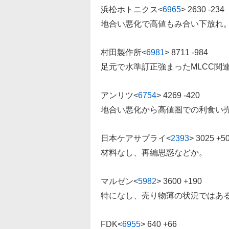
浜松ホトニクス
<
6965
>
2630 -234
地合い悪化で高値もみ合い下放れ
村田製作所
<
6981
>
8711 -984
足元で水準訂正強まったMLCC関
アンリツ
<
6754
>
4269 -420
地合い悪化から高値圏での利食い
日本ケアサプライ
<
2393
>
3025 +5
材料なし、再編思惑などか。
マルゼン
<
5982
>
3600 +190
特になし、売り物薄の状況ではあ
FDK
<
6955
>
640 +66