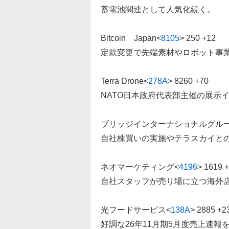
蓄電池関連として人気化続く。
Bitcoin Japan
<
8105
>
250 +12
定款変更で先端素材やロボット事
Terra Drone
<
278A
>
8260 +70
NATO日本政府代表部主催の展示
ブリッジインターナショナルグル
自社株買いの実施やテラスカイと
ネオマーケティング
<
4196
>
1619 
自社スタッフが売り場に立つ海外
光フードサービス
<
138A
>
2885 +2
好調な26年11月期5月度売上速報