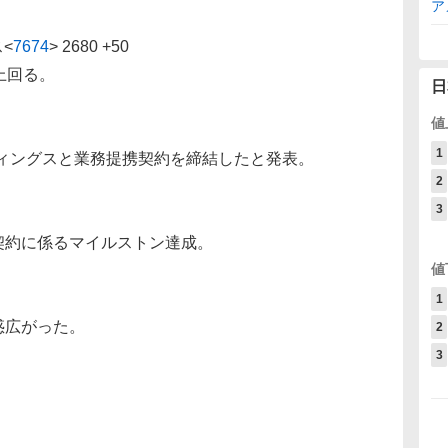
ア
ス
<
7674
>
2680 +50
上回る。
日
値
1
ディングスと業務提携契約を締結したと発表。
2
3
契約に係るマイルストン達成。
値
1
惑広がった。
2
3