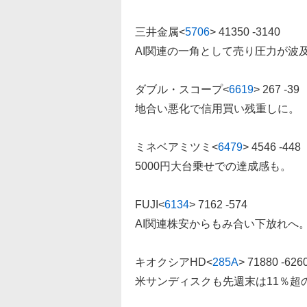
三井金属
<
5706
>
41350 -3140
AI関連の一角として売り圧力が波
ダブル・スコープ
<
6619
>
267 -39
地合い悪化で信用買い残重しに。
ミネベアミツミ
<
6479
>
4546 -448
5000円大台乗せでの達成感も。
FUJI
<
6134
>
7162 -574
AI関連株安からもみ合い下放れへ
キオクシアHD
<
285A
>
71880 -626
米サンディスクも先週末は11％超