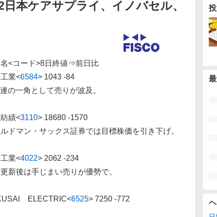
rt2日本ケアサプライ、イノバセル、
投
名<コード>8日終値⇒前日比
櫻工業
<
6584
>
1043 -84
最
関連の一角として売りが波及。
東紡績
<
3110
>
18680 -1570
ールドマン・サックス証券では目標株価を引き下げ。
サ工業
<
4022
>
2062 -234
値更新後は手じまい売りが優勢で。
KUSAI ELECTRIC
<
6525
>
7250 -772
ヘ
日