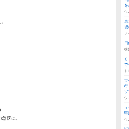
を
ウ
及。
東
後
フ
日
株
Ｃ
で
ト
マ
行
ソ
。
ウ
＜
0
堅
の急落に。
ウ