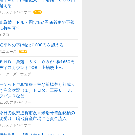
超える
エルスアドバイザー
京為替：ドル・円は157円56銭まで下落
に持ち直す
ィスコ
経平均の下げ幅が1000円を超える
探ニュース
ＥＨＤ－急落 ＳＫ－０３が1株1650円
ディスカウントTOB 上場廃止へ
レーダーズ・ウェブ
ーケット早耳情報＝主な前場寄り前成り
き注文状況（１）トヨタ、三菱ＵＦＪ、
フバンＧなど
エルスアドバイザー
今日の仮想通貨市況＞米暗号資産銘柄の
調受け、暗号資産市場にも資金流入
エルスアドバイザー