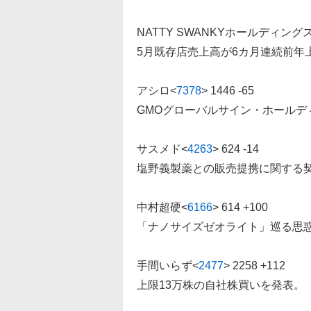
NATTY SWANKYホールディング
5月既存店売上高が6カ月連続前年
アシロ
<
7378
>
1446 -65
GMOグローバルサイン・ホール
サスメド
<
4263
>
624 -14
塩野義製薬との販売提携に関する
中村超硬
<
6166
>
614 +100
「ナノサイズゼオライト」巡る思
手間いらず
<
2477
>
2258 +112
上限13万株の自社株買いを発表。