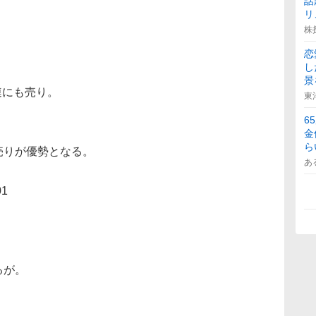
話
リ
株
。
恋
し
景
連にも売り。
東
6
金
ら
売りが優勢となる。
あ
01
るが。