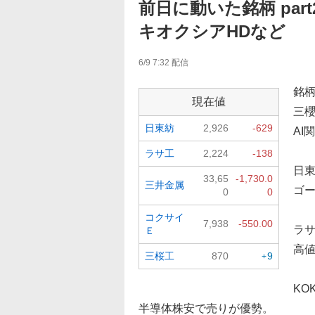
前日に動いた銘柄 pa
キオクシアHDなど
6/9 7:32
配信
銘柄
現在値
三
日東紡
2,926
-629
AI
ラサ工
2,224
-138
日
33,65
-1,730.0
三井金属
ゴ
0
0
コクサイ
7,938
-550.00
ラ
Ｅ
高
三桜工
870
9
+
KO
半導体株安で売りが優勢。