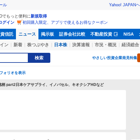
Yahoo! JAPAN
ヘ
ール
IDでもっと便利に
新規取得
ログイン
初回購入限定、アプリで使えるお得なクーポン
投資信託
ニュース
掲示板
証券会社比較
不動産投資
NISA
イン
新着
株つぶやき
日本株
決算速報
市況・概況
経済総合
検索
やさしい投資
企業発見特集
フォリオを表示
柄 part2日本ケアサプライ、イノバセル、キオクシアHDなど