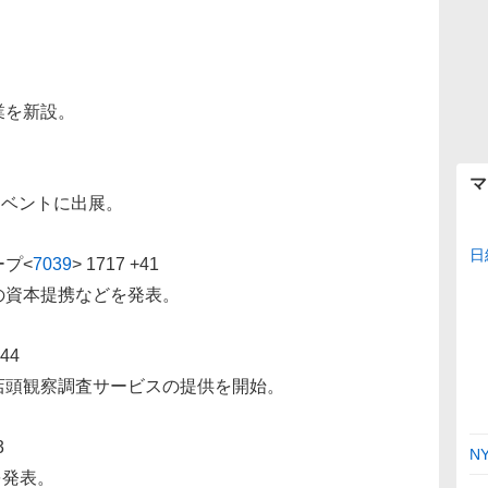
業を新設。
マ
イベントに出展。
日
ープ
<
7039
>
1717 +41
の資本提携などを発表。
+44
店頭観察調査サービスの提供を開始。
3
N
を発表。