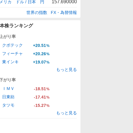
157.690000
メリカ ドル / 日本 円
世界の指数
FX・為替情報
本株ランキング
上がり率
クボテック
+20.51
%
フィーチャ
+20.26
%
東インキ
+19.07
%
もっと見る
下がり率
ＩＭＶ
-18.51
%
日東紡
-17.41
%
タツモ
-15.27
%
もっと見る