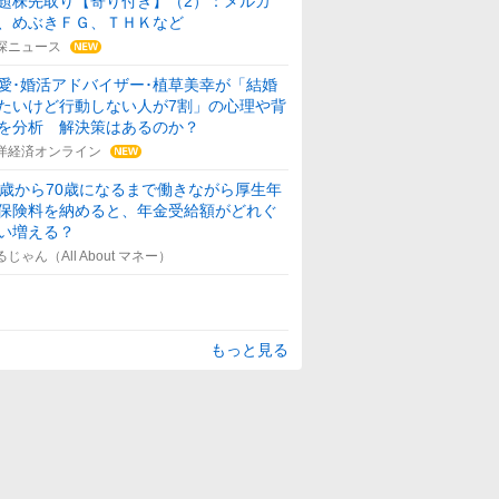
題株先取り【寄り付き】（2）：メルカ
、めぶきＦＧ、ＴＨＫなど
探ニュース
愛･婚活アドバイザー･植草美幸が「結婚
たいけど行動しない人が7割」の心理や背
を分析 解決策はあるのか？
洋経済オンライン
5歳から70歳になるまで働きながら厚生年
保険料を納めると、年金受給額がどれぐ
い増える？
るじゃん（All About マネー）
もっと見る