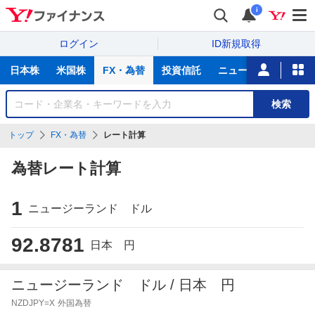
i
ログイン
ID新規取得
主
日本株
米国株
FX・為替
投資信託
ニュース
証券会社
な
サ
銘
検索
ー
柄
外
ビ
を
国
トップ
FX・為替
レート計算
ス
検
為
索
為替レート計算
替
レ
1
ー
ニュージーランド ドル
ト
92.8781
計
日本 円
算
ニュージーランド ドル / 日本 円
NZDJPY=X
外国為替