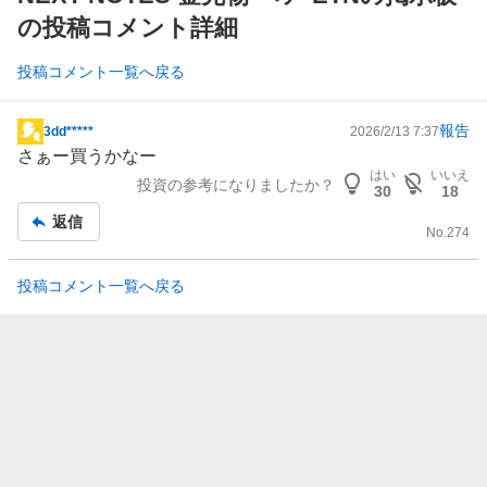
の投稿コメント詳細
投稿コメント一覧へ戻る
報告
3dd*****
2026/2/13 7:37
掲
さぁー買うかなー
示
はい
いいえ
投資の参考になりましたか？
板
30
18
記
返信
No.
274
事
投稿コメント一覧へ戻る