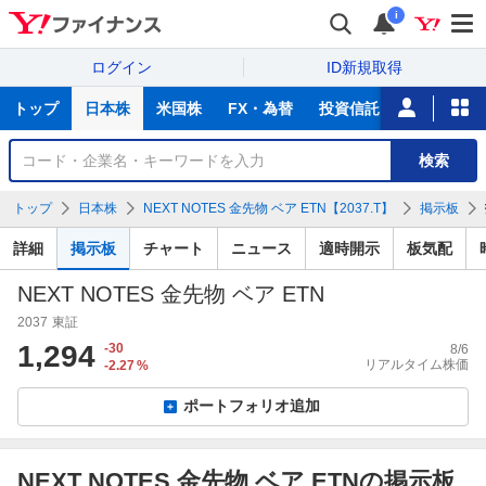
i
ログイン
ID新規取得
主
トップ
日本株
米国株
FX・為替
投資信託
ニュース
な
サ
銘
検索
ー
柄
ビ
を
トップ
日本株
NEXT NOTES 金先物 ベア ETN【2037.T】
掲示板
ス
検
索
詳細
掲示板
チャート
ニュース
適時開示
板気配
NEXT NOTES 金先物 ベア ETN
2037
東証
1,294
-30
8/6
リアルタイム株価
-2.27
%
ポートフォリオ追加
NEXT NOTES 金先物 ベア ETNの掲示板