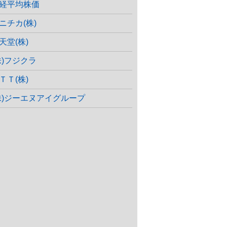
経平均株価
ニチカ(株)
天堂(株)
株)フジクラ
ＴＴ(株)
株)ジーエヌアイグループ