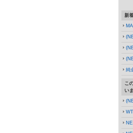
新
MA
(
(N
(N
純
こ
い
W