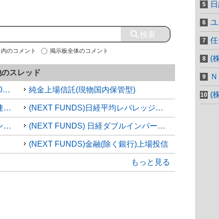
日
ユ
任
7】」内のコメント
掲示板全体のコメント
(
他のスレッド
Ｎ
(NEXT FUNDS)日経平均高配当株50指数連動型ETF
純金上場信託(現物国内保管型)
(
(NEXT FUNDS) 日経半導体株指数連動型上場投信
(NEXT FUNDS)日経平均レバレッジ上場投信
(NEXT FUNDS) 日経エンタメ・コンテンツ株指数
(NEXT FUNDS) 日経ダブルインバース上場投信
(NEXT FUNDS)金融(除く銀行)上場投信
もっと見る