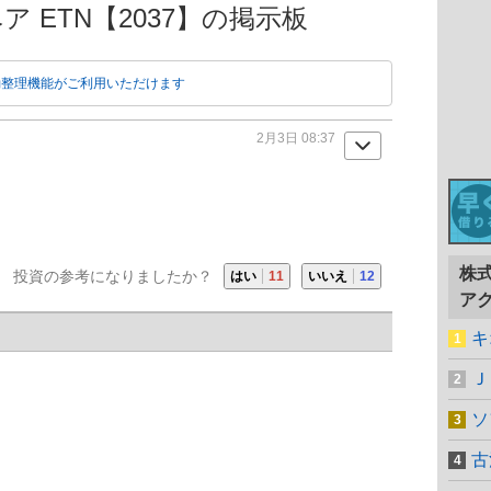
 ベア ETN【2037】の掲示板
動整理機能がご利用いただけます
2月3日 08:37
株
投資の参考になりましたか？
はい
11
いいえ
12
ア
キ
Ｊ
ソ
古