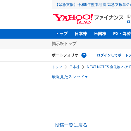
【緊急支援】令和8年熊本地震 緊急支援募
I
ロ
トップ
日本株
米国株
FX・為替
掲示板トップ
ポートフォリオ
ログインしてポート
トップ
日本株
NEXT NOTES 金先物 ベア 
最近見たスレッド
投稿一覧に戻る