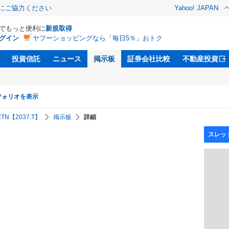
金にご協力ください
Yahoo! JAPAN
Dでもっと便利に
新規取得
グイン
ヤフーショッピングなら「毎日5％」おトク
投資信託
ニュース
掲示板
証券会社比較
不動産投資
フォリオを表示
ETN【2037.T】
掲示板
詳細