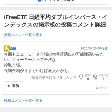
iFreeETF 日経平均ダブルインバース・イ
ンデックスの掲示板の投稿コメント詳細
投稿コメント一覧へ戻る
報告
斎藤
2025/3/7 20:40
掲
今回もニューヨーク市場の大暴落演出の可能性高いみた
示
い。ニューヨークって合法な
板
搾取市場。
記
長期金利がうまくいけば底入れかも。
事
はい
いいえ
投資の参考になりましたか？
9
3
返信
No.
2301
投稿コメント一覧へ戻る