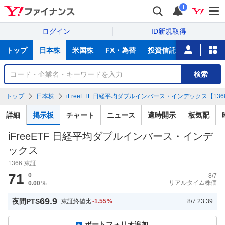
i
ログイン
ID新規取得
主
トップ
日本株
米国株
FX・為替
投資信託
ニュース
な
サ
銘
検索
ー
柄
ビ
を
トップ
日本株
iFreeETF 日経平均ダブルインバース・インデックス【1366
ス
検
索
詳細
掲示板
チャート
ニュース
適時開示
板気配
iFreeETF 日経平均ダブルインバース・インデ
ックス
1366
東証
71
0
8/7
リアルタイム株価
0.00
%
69.9
夜間PTS
東証終値比
-1.55
%
8/7 23:39
ポートフォリオ追加