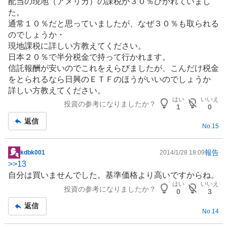
配当の現地（アメリカ）の課税が３０％ひかれていまし
示
た。
板
通常１０％だと思っていましたが、なぜ３０％も取られる
記
のでしょうか・
事
現地課税に詳しい方教えてください。
日本２０％で半分税金で持って行かれます。
信託報酬が安いのでこれをえらびましたが、こんだけ税金
をとられるなら日興のＥＴＦのほうがいいのでしょうか
詳しい方教えてください。
はい
いいえ
投資の参考になりましたか？
1
0
返信
No.
15
報告
kdbk001
2014/1/28 18:09
掲
>>
13
示
自分は買いませんでした。基準価格より高いですからね。
板
はい
いいえ
投資の参考になりましたか？
記
0
3
事
返信
No.
14