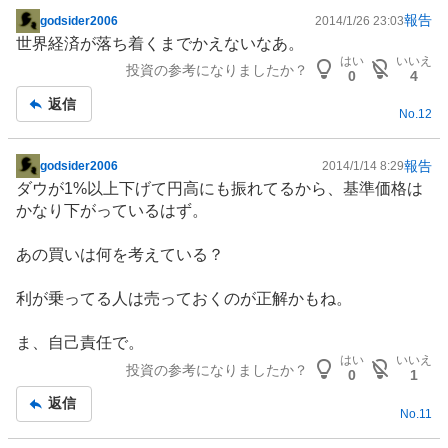
報告
godsider2006
2014/1/26 23:03
掲
世界経済が落ち着くまでかえないなあ。
示
はい
いいえ
投資の参考になりましたか？
板
0
4
記
返信
No.
12
事
報告
godsider2006
2014/1/14 8:29
掲
ダウが1%以上下げて円高にも振れてるから、基準価格は
示
かなり下がっているはず。
板
記
あの買いは何を考えている？
事
利が乗ってる人は売っておくのが正解かもね。
ま、自己責任で。
はい
いいえ
投資の参考になりましたか？
0
1
返信
No.
11