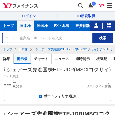
i
ログイン
ID新規取得
主
トップ
日本株
米国株
FX・為替
投資信託
ニュース
な
サ
銘
検索
ー
柄
ビ
を
トップ
日本株
i シェアーズ先進国株ETF-JDR(MSCIコクサイ)【1581.T】
ス
検
索
詳細
掲示板
チャート
ニュース
適時開示
板気配
i シェアーズ先進国株ETF-JDR(MSCIコクサイ)
1581
東証
---
---
--:--
リアルタイム株価
0.00
%
ポートフォリオ追加
i シェアーズ先進国株ETF-JDR(MSCIコク