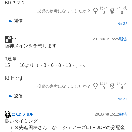
BR？？？
示
はい
いいえ
投資の参考になりましたか？
板
0
0
記
返信
No.
32
事
報告
***
2017/3/12 15:25
掲
阪神メインを予想します
示
板
3連単
記
15ーー16より（・3・6・8・13・）へ
事
以上です
はい
いいえ
投資の参考になりましたか？
0
4
返信
No.
31
報告
ぱんだメタル
2016/7/8 15:12
掲
良いタイミング
示
ｉＳ先進国株さん が iシェアーズETF-JDRの分配金
板