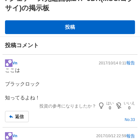
サイ)の掲示板
掲
投稿
示
板
投稿コメント
報告
Vn
2017/10/14 0:11
掲
ここは
示
板
ブラックロック
記
事
知ってるよね！
はい
いいえ
投資の参考になりましたか？
0
0
返信
No.
33
報告
Vn
2017/10/12 22:59
掲