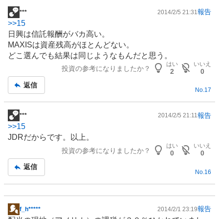
報告
***
2014/2/5 21:31
掲
>>
15
示
日興は信託報酬がバカ高い。
板
MAXISは資産残高がほとんどない。
記
どこ選んでも結果は同じようなもんだと思う。
事
はい
いいえ
投資の参考になりましたか？
2
0
返信
No.
17
報告
***
2014/2/5 21:11
掲
>>
15
示
JDRだからです。以上。
板
はい
いいえ
投資の参考になりましたか？
記
0
0
事
返信
No.
16
報告
f_h*****
2014/2/1 23:19
掲