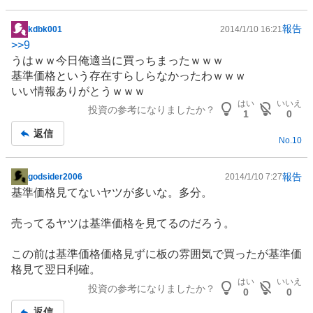
報告
kdbk001
2014/1/10 16:21
掲
>>
9
示
うはｗｗ今日俺適当に買っちまったｗｗｗ
板
基準価格という存在すらしらなかったわｗｗｗ
記
いい情報ありがとうｗｗｗ
事
はい
いいえ
投資の参考になりましたか？
1
0
返信
No.
10
報告
godsider2006
2014/1/10 7:27
掲
基準価格見てないヤツが多いな。多分。
示
板
売ってるヤツは基準価格を見てるのだろう。
記
事
この前は基準価格価格見ずに板の雰囲気で買ったが基準価
格見て翌日利確。
はい
いいえ
投資の参考になりましたか？
0
0
返信