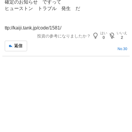
確定のお知らせ ですって
記
ヒューストン トラブル 発生 だ
事
ttp://kaiji.tank.jp/code/1581/
はい
いいえ
投資の参考になりましたか？
0
2
返信
No.
30