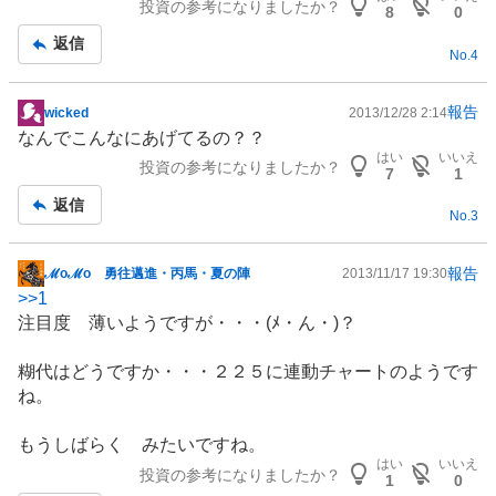
投資の参考になりましたか？
8
0
返信
No.
4
報告
wicked
2013/12/28 2:14
掲
なんでこんなにあげてるの？？
示
はい
いいえ
投資の参考になりましたか？
板
7
1
記
返信
No.
3
事
報告
ℳoℳo 勇往邁進・丙馬・夏の陣
2013/11/17 19:30
掲
>>
1
示
注目度 薄いようですが・・・(ﾒ・ん・)？
板
記
糊代はどうですか・・・２２５に連動チャートのようです
事
ね。
もうしばらく みたいですね。
はい
いいえ
投資の参考になりましたか？
1
0