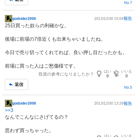
No.
7
報告
godsider2006
2013/12/30 15:04
掲
25日買った奴らの利確かな。
示
板
後場に前場の7倍近くも出来ちゃいましたね。
記
事
今日で売り切ってくれてれば、良い押し目だったかも。
前場に買った人はご愁傷様です。
はい
いいえ
投資の参考になりましたか？
0
0
返信
No.
5
報告
godsider2006
2013/12/30 13:26
掲
>>
3
示
なんでこんなにさげてるの？
板
記
思わず買っちゃった。
事
はい
いいえ