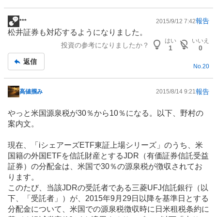
報告
***
2015/9/12 7:42
掲
松井証券も対応するようになりました。
示
はい
いいえ
投資の参考になりましたか？
板
1
0
記
返信
No.
20
事
報告
高値掴み
2015/8/14 9:21
掲
示
やっと米国源泉税が30％から10％になる。以下、野村の
板
案内文。
記
事
現在、「iシェアーズETF東証上場シリーズ」のうち、米
国籍の外国ETFを信託財産とするJDR（有価証券信託受益
証券）の分配金は、米国で30％の源泉税が徴収されてお
ります。
このたび、当該JDRの受託者である三菱UFJ信託銀行（以
下、「受託者」）が、2015年9月29日以降を基準日とする
分配金について、米国での源泉税徴収時に日米租税条約に