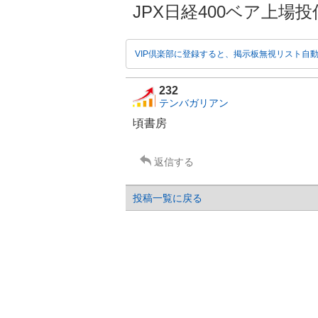
JPX日経400ベア上場
VIP倶楽部に登録すると、掲示板無視リスト自
232
テンバガリアン
頃書房
返信する
投稿一覧に戻る