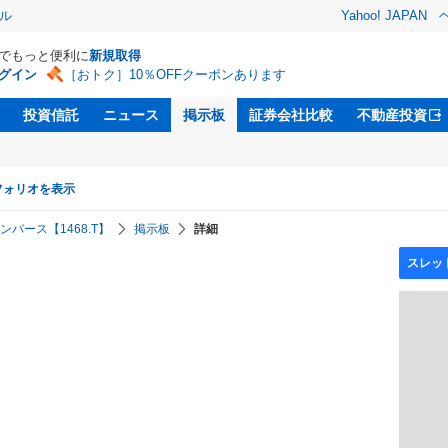
ル
Yahoo! JAPAN
Dでもっと便利に
新規取得
グイン
［おトク］10％OFFクーポンあります
投資信託
ニュース
掲示板
証券会社比較
不動産投資
フォリオを表示
ンバース【1468.T】
掲示板
詳細