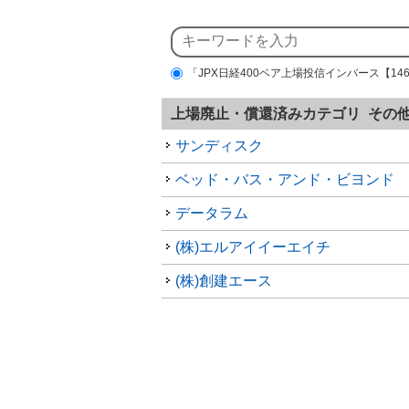
「JPX日経400ベア上場投信インバース【14
上場廃止・償還済みカテゴリ その
サンディスク
ベッド・バス・アンド・ビヨンド
データラム
(株)エルアイイーエイチ
(株)創建エース