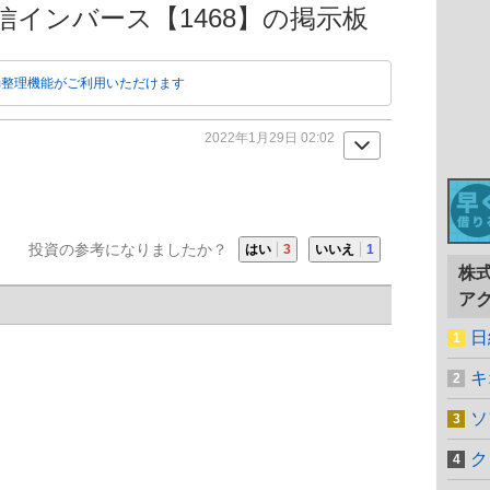
投信インバース【1468】の掲示板
動整理機能がご利用いただけます
2022年1月29日 02:02
投資の参考になりましたか？
はい
3
いいえ
1
株
ア
日
キ
ソ
ク