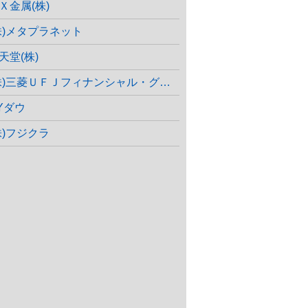
Ｘ金属(株)
株)メタプラネット
天堂(株)
株)三菱ＵＦＪフィナンシャル・グループ
Yダウ
株)フジクラ