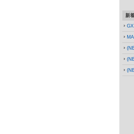
新
G
MA
(
(N
(N