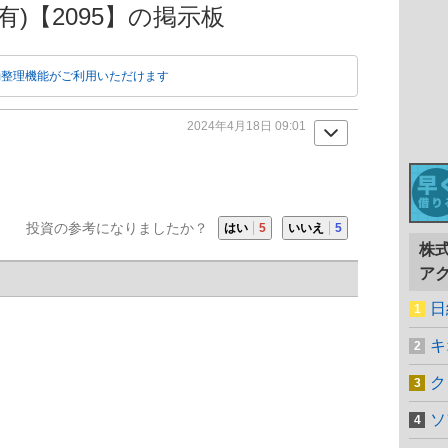
H有)【2095】の掲示板
動整理機能がご利用いただけます
2024年4月18日 09:01
投資の参考になりましたか？
はい
5
いいえ
5
株
ア
日
キ
ク
ソ