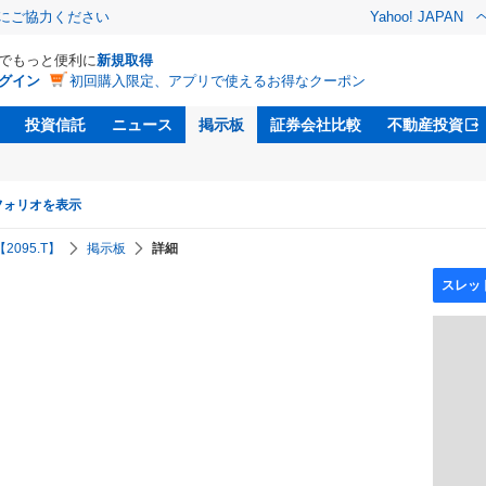
金にご協力ください
Yahoo! JAPAN
Dでもっと便利に
新規取得
グイン
初回購入限定、アプリで使えるお得なクーポン
投資信託
ニュース
掲示板
証券会社比較
不動産投資
フォリオを表示
【2095.T】
掲示板
詳細