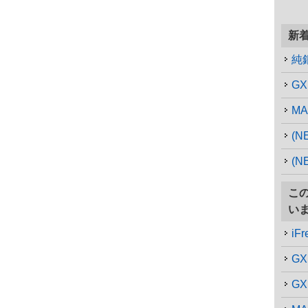
新
純
G
MA
(
(N
こ
い
iFr
GX
GX