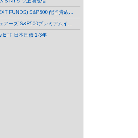
AXIS NYダウ上場投信
(NEXT FUNDS) S&P500 配当貴族指数連動型上場投信
iシェアーズ S&P500プレミアムインカム
e ETF 日本国債 1-3年