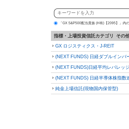
「GX S&P500配当貴族 (H有)【2095】」
指標・上場投資信託カテゴリ その
GX ロジスティクス・J-REIT
純金上場信託(現物国内保管型)