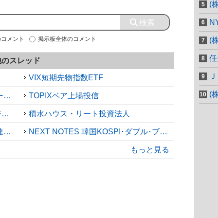
(
N
内のコメント
掲示板全体のコメント
(
任
他のスレッド
Ｊ
VIX短期先物指数ETF
(
(NEXT FUNDS) 日経ダブルインバース上場投信
TOPIXベア上場投信
(NEXT FUNDS)日経平均レバレッジ上場投信
積水ハウス・リート投資法人
(NEXT FUNDS) 日経半導体株指数連動型上場投信
NEXT NOTES 韓国KOSPI･ダブル･ブルETN
もっと見る