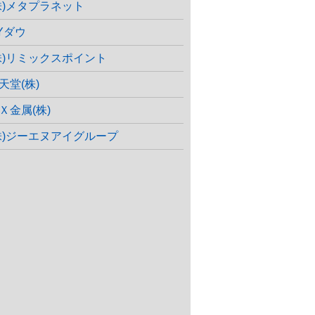
株)メタプラネット
Yダウ
株)リミックスポイント
天堂(株)
Ｘ金属(株)
株)ジーエヌアイグループ