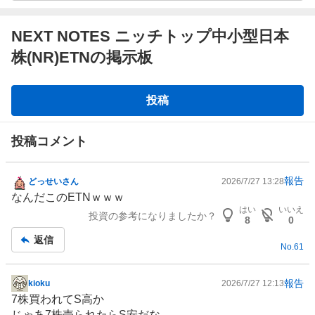
NEXT NOTES ニッチトップ中小型日本
株(NR)ETNの掲示板
掲
投稿
示
板
投稿コメント
報告
どっせいさん
2026/7/27 13:28
掲
なんだこのETNｗｗｗ
示
はい
いいえ
投資の参考になりましたか？
板
8
0
記
返信
No.
61
事
報告
kioku
2026/7/27 12:13
掲
7株買われてS高か
示
じゃあ7株売られたらS安だな