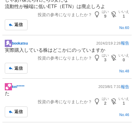
板
流動性が極端に低いETF（ETN）は廃止しろよ
記
はい
いいえ
投資の参考になりましたか？
事
9
1
返信
No.
60
報告
bookatsu
2024/2/19 2:26
掲
実際購入している株はどこかにのっていますか
示
はい
いいえ
投資の参考になりましたか？
板
3
0
記
返信
No.
48
事
報告
kei*****
2023/8/1 7:31
掲
た
示
はい
いいえ
投資の参考になりましたか？
板
2
1
記
返信
No.
46
事