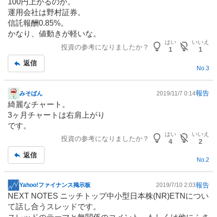
100円上がるのか。
板
運用会社は野村証券。
記
信託報酬0.85%。
事
かなり、値動きが軽いな。
はい
いいえ
投資の参考になりましたか？
1
1
返信
No.
3
報告
みそばん
2019/11/7 0:14
掲
綺麗なチャート。
示
3ヶ月チャートは右肩上がり
板
です。
記
はい
いいえ
投資の参考になりましたか？
事
4
2
返信
No.
2
報告
Yahoo!ファイナンス掲示板
2019/7/10 2:03
掲
NEXT NOTES ニッチトップ中小型日本株(NR)ETNについ
示
て話し合うスレッドです。
板