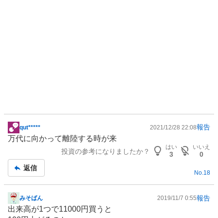
報告
qut*****
2021/12/28 22:08
掲
万代に向かって離陸する時が来
示
はい
いいえ
投資の参考になりましたか？
板
3
0
記
返信
No.
18
事
報告
みそばん
2019/11/7 0:55
掲
出来高が1つで11000円買うと
示