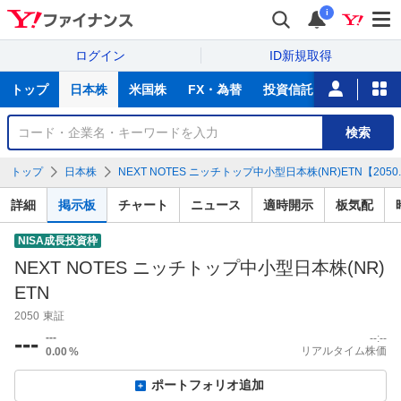
i
ログイン
ID新規取得
主
トップ
日本株
米国株
FX・為替
投資信託
ニュース
な
サ
銘
検索
ー
柄
ビ
を
トップ
日本株
NEXT NOTES ニッチトップ中小型日本株(NR)ETN【2050
ス
検
索
詳細
掲示板
チャート
ニュース
適時開示
板気配
NISA成長投資枠
NEXT NOTES ニッチトップ中小型日本株(NR)
ETN
2050
東証
---
---
--:--
リアルタイム株価
0.00
%
ポートフォリオ追加