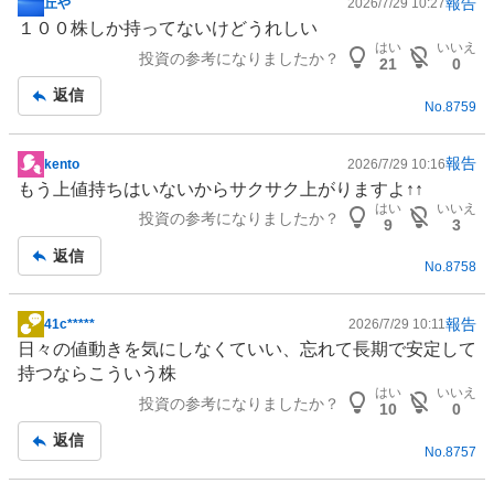
報告
丘や
2026/7/29 10:27
掲
１００株しか持ってないけどうれしい
示
はい
いいえ
投資の参考になりましたか？
板
21
0
記
返信
No.
8759
事
報告
kento
2026/7/29 10:16
掲
もう上値持ちはいないからサクサク上がりますよ↑↑
示
はい
いいえ
投資の参考になりましたか？
板
9
3
記
返信
No.
8758
事
報告
41c*****
2026/7/29 10:11
掲
日々の値動きを気にしなくていい、忘れて長期で安定して
示
持つならこういう株
板
はい
いいえ
投資の参考になりましたか？
記
10
0
事
返信
No.
8757