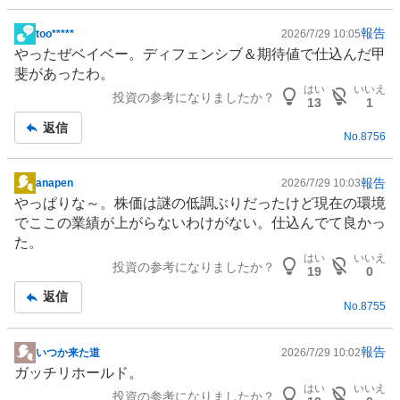
報告
too*****
2026/7/29 10:05
掲
やったぜベイベー。
ディフェンシブ
＆期待値で仕込んだ甲
示
斐があったわ。
板
はい
いいえ
投資の参考になりましたか？
記
13
1
事
返信
No.
8756
報告
anapen
2026/7/29 10:03
掲
やっぱりな～。株価は謎の低調ぶりだったけど現在の
環境
示
でここの業績が上がらないわけがない。仕込んでて良かっ
板
た。
記
はい
いいえ
投資の参考になりましたか？
事
19
0
返信
No.
8755
報告
いつか来た道
2026/7/29 10:02
掲
ガッチリホールド。
示
はい
いいえ
投資の参考になりましたか？
板