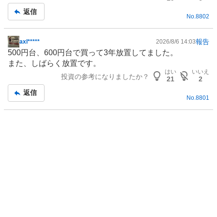
%
返信
、
No.
8802
強
く
報告
axl*****
2026/8/6 14:03
掲
売
500円台、600円台で買って3年放置してました。
示
り
また、しばらく放置です。
板
た
はい
いいえ
投資の参考になりましたか？
記
21
2
い
事
0
返信
No.
8801
%