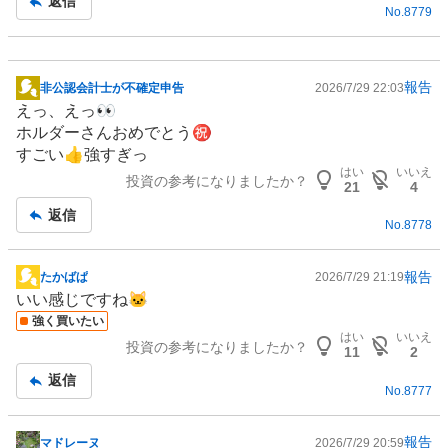
返信
No.
8779
報告
非公認会計士が不確定申告
2026/7/29 22:03
掲
えっ、えっ👀
示
ホルダーさんおめでとう㊗️
板
すごい👍強すぎっ
記
はい
いいえ
投資の参考になりましたか？
事
21
4
返信
No.
8778
報告
たかばぱ
2026/7/29 21:19
掲
いい感じですね🐱
示
強く買いたい
板
はい
いいえ
投資の参考になりましたか？
記
11
2
事
返信
No.
8777
報告
マドレーヌ
2026/7/29 20:59