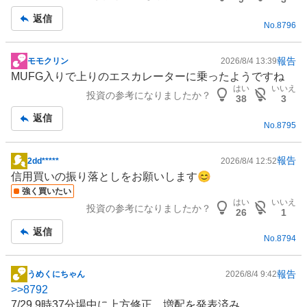
事
返信
No.
8796
報告
モモクリン
2026/8/4 13:39
掲
MUFG入りで上りのエスカレーターに乗ったようですね
示
はい
いいえ
投資の参考になりましたか？
板
38
3
記
返信
No.
8795
事
報告
2dd*****
2026/8/4 12:52
掲
信用買いの振り落としをお願いします😊
示
強く買いたい
板
はい
いいえ
投資の参考になりましたか？
記
26
1
事
返信
No.
8794
報告
うめくにちゃん
2026/8/4 9:42
掲
>>
8792
示
7/29 9時37分場中に上方修正、増配を発表済み。