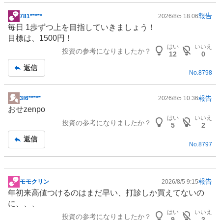
報告
781*****
2026/8/5 18:06
掲
毎日 1歩ずつ上を目指していきましょう！
示
目標は、1500円！
板
はい
いいえ
投資の参考になりましたか？
記
12
0
事
返信
No.
8798
報告
3f6*****
2026/8/5 10:36
掲
おせzenpo
示
はい
いいえ
投資の参考になりましたか？
板
5
2
記
返信
No.
8797
事
報告
モモクリン
2026/8/5 9:15
掲
年初来高値つけるのはまだ早い、打診しか買えてないの
示
に、、、
板
はい
いいえ
投資の参考になりましたか？
記
9
3