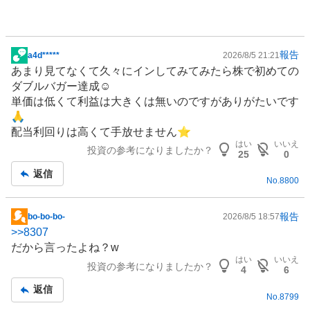
報告
a4d*****
2026/8/5 21:21
掲
あまり見てなくて久々にインしてみてみたら株で初めての
示
ダブルバガー達成☺️
板
単価は低くて利益は大きくは無いのですがありがたいです
記
🙏
事
配当利回りは高くて手放せません⭐
はい
いいえ
投資の参考になりましたか？
25
0
返信
No.
8800
報告
bo-bo-bo-
2026/8/5 18:57
掲
>>
8307
示
だから言ったよね？w
板
はい
いいえ
投資の参考になりましたか？
記
4
6
事
返信
No.
8799