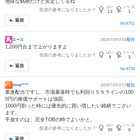
地味な銘柄だけど安定してるね
示
はい
いいえ
投資の参考になりましたか？
板
13
1
記
返信
No.
8751
事
報告
エース
2026/7/29 9:53
掲
1,200円台まで上がりますよ
示
はい
いいえ
投資の参考になりましたか？
板
9
3
記
返信
No.
8750
事
報告
msw*****
2026/7/29 9:52
掲
累進配当ですし、市場暴落時でも利回り５％ラインの100
示
0円の株価サポートは強固。
板
1000円割った時には優先的に買い増したい銘柄でござい
記
ます。
事
手放すのは、完全TOBの時でよいかと。
はい
いいえ
投資の参考になりましたか？
30
0
返信