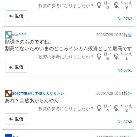
はい
いいえ
投資の参考になりましたか？
板
0
9
記
返信
No.
8762
事
報告
suc*****
2026/7/29 10:58
掲
順調そのものですね。
示
割高でないためいまのところインカム投資として最高です
板
はい
いいえ
投資の参考になりましたか？
記
6
1
事
返信
No.
8761
報告
20代で株だけで億り人なりたい
2026/7/29 10:51
掲
あれ？全然あがらんやん
示
はい
いいえ
投資の参考になりましたか？
板
4
3
記
返信
No.
8760
事