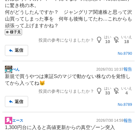
示
に驚き桃の木。
板
何がどうしたんですか？ ジャングリア関連株と思って沢
記
山買ってしまった事を 何年も後悔してたわ…これからも
事
頑張って上げますかね？
様子見
はい
いいえ
投資の参考になりましたか？
10
18
返信
No.
8790
報告
ぺん
2026/7/31 10:37
掲
新規で買うやつは東証Sのマジで動かない株なのを覚悟し
示
てから入ってね😾
板
はい
いいえ
投資の参考になりましたか？
記
33
4
事
返信
No.
8789
報告
エース
2026/7/30 14:59
掲
1,300円台に入ると高値更新からの真空ゾーン突入
示
板