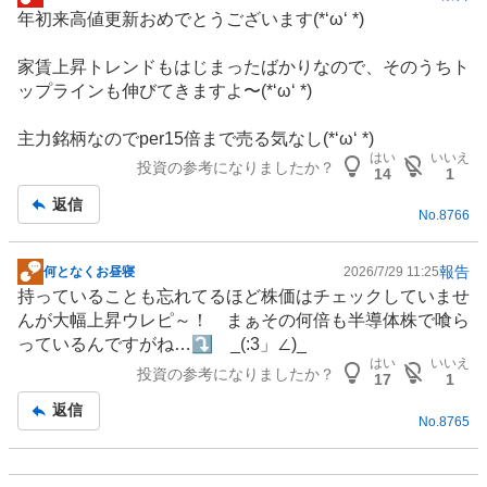
掲
年初来高値更新おめでとうございます(*‘ω‘ *)
示
板
家賃上昇トレンドもはじまったばかりなので、そのうちト
記
ップラインも伸びてきますよ〜(*‘ω‘ *)
事
主力銘柄なのでper15倍まで売る気なし(*‘ω‘ *)
はい
いいえ
投資の参考になりましたか？
14
1
返信
No.
8766
報告
何となくお昼寝
2026/7/29 11:25
掲
持っていることも忘れてるほど株価はチェックしていませ
示
んが大幅上昇ウレピ～！ まぁその何倍も半導体株で喰ら
板
っているんですがね…⤵️ _(:3」∠)_
記
はい
いいえ
投資の参考になりましたか？
事
17
1
返信
No.
8765