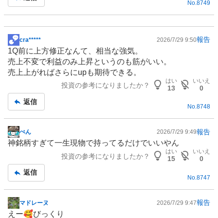
No.
8749
報告
cra*****
2026/7/29 9:50
掲
1Q前に上方修正なんて、相当な強気。
示
売上不変で利益のみ上昇というのも筋がいい。
板
売上上がればさらにupも期待できる。
記
はい
いいえ
投資の参考になりましたか？
事
13
0
返信
No.
8748
報告
ぺん
2026/7/29 9:49
掲
神銘柄すぎて一生現物で持ってるだけでいいやん
示
はい
いいえ
投資の参考になりましたか？
板
15
0
記
返信
No.
8747
事
報告
マドレーヌ
2026/7/29 9:47
掲
えー🥰びっくり
示