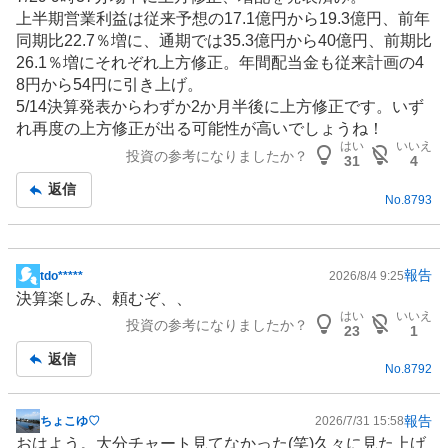
板
上半期営業利益は従来予想の17.1億円から19.3億円、前年
記
同期比22.7％増に、通期では35.3億円から40億円、前期比
事
26.1％増にそれぞれ上方修正。年間配当金も従来計画の4
8円から54円に引き上げ。
5/14決算発表からわずか2か月半後に上方修正です。いず
れ再度の上方修正が出る可能性が高いでしょうね！
はい
いいえ
投資の参考になりましたか？
31
4
返信
No.
8793
報告
tdo*****
2026/8/4 9:25
掲
決算楽しみ、頼むぞ、、
示
はい
いいえ
投資の参考になりましたか？
板
23
1
記
返信
No.
8792
事
報告
ちょこゆ♡
2026/7/31 15:58
掲
おはよう。大分チャート見てなかった(笑)久々に見た上げ