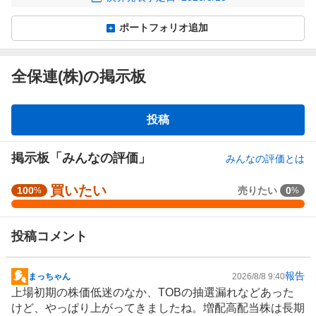
ポートフォリオ追加
全保連(株)の掲示板
掲
投稿
示
板
掲示板「みんなの評価」
みんなの評価とは
買いたい
強
100
売りたい
0
%
%
く
買
投稿コメント
い
た
い
報告
まっちゃん
2026/8/8 9:40
掲
1
上場初期の株価低迷のなか、TOBの抽選漏れなどあった
示
0
けど、やっぱり上がってきましたね。増配高配当株は長期
板
0