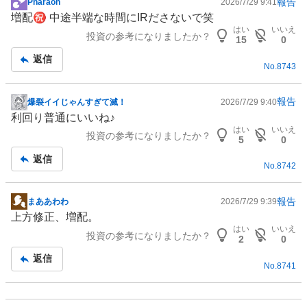
報告
Pharaoh
2026/7/29 9:41
掲
増配㊗️ 中途半端な時間に
IR
ださないで笑
示
はい
いいえ
投資の参考になりましたか？
板
15
0
記
返信
No.
8743
事
報告
爆裂イイじゃんすぎて滅！
2026/7/29 9:40
掲
利回り普通にいいね♪
示
はい
いいえ
投資の参考になりましたか？
板
5
0
記
返信
No.
8742
事
報告
まああわわ
2026/7/29 9:39
掲
上方修正、増配。
示
はい
いいえ
投資の参考になりましたか？
板
2
0
記
返信
No.
8741
事