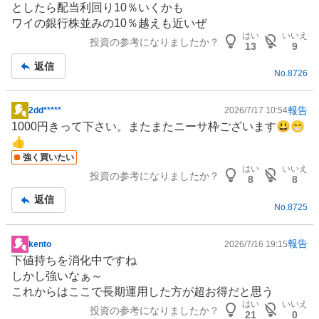
としたら配当利回り10％いくかも
板
ワイの銀行株並みの10％越えも近いぜ
記
はい
いいえ
投資の参考になりましたか？
事
13
9
返信
No.
8726
報告
2dd*****
2026/7/17 10:54
掲
1000円きって下さい。またまたニーサ枠ございます😃😁
示
👍
板
強く買いたい
記
はい
いいえ
投資の参考になりましたか？
事
8
8
返信
No.
8725
報告
kento
2026/7/16 19:15
掲
下値持ちを消化中ですね
示
しかし強いなぁ～
板
これからはここで長期運用した方が超お得だと思う
記
はい
いいえ
投資の参考になりましたか？
事
21
0