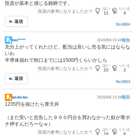
投資が基本と感じる銘柄です。
記
%
はい
いいえ
投資の参考になりましたか？
事
、
11
0
買
返信
No.
8804
い
た
い
報告
kaz*****
2026/8/6 16:44
掲
0
充分上がってくれたけど、配当は良いし売る気にはならな
示
%
いわ
板
、
半導体
崩れで秋口までには1500円くらいかしら
記
様
はい
いいえ
投資の参考になりましたか？
事
23
2
子
返信
見
No.
8803
0
%
報告
bo-bo-bo-
2026/8/6 15:38
、
掲
1235円を抜けたら青天井
売
示
り
板
（まだ安いと忠告した９００円台を買わなかった奴が青ポ
た
記
チ押すんだろーなｗ）
い
事
はい
いいえ
0
投資の参考になりましたか？
19
6