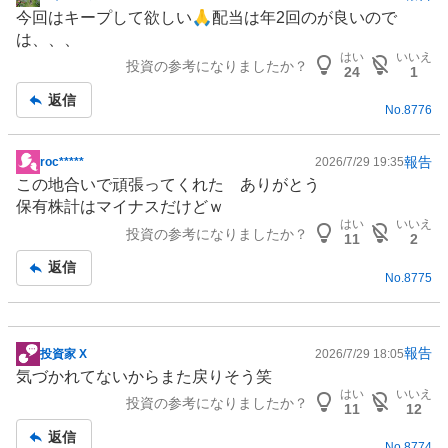
掲
今回はキープして欲しい🙏配当は年2回のが良いので
示
は、、、
板
はい
いいえ
投資の参考になりましたか？
記
24
1
事
返信
No.
8776
報告
roc*****
2026/7/29 19:35
掲
この地合いで頑張ってくれた ありがとう
示
保有株計はマイナスだけどｗ
板
はい
いいえ
投資の参考になりましたか？
記
11
2
事
返信
No.
8775
報告
投資家 X
2026/7/29 18:05
掲
気づかれてないからまた戻りそう笑
示
はい
いいえ
投資の参考になりましたか？
板
11
12
記
返信
No.
8774