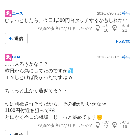
報告
エース
2026/7/30 8:21
掲
ひょっとしたら、今日1,300円台タッチするかもしれない
示
はい
いいえ
投資の参考になりましたか？
板
16
21
記
返信
No.
8780
事
報告
GEN
2026/7/30 1:45
掲
ここ入ろうかな？？
示
昨日から気にしてたのですが💦
板
ＩＮしとけば良かったですね w
記
事
ちょっと上がり過ぎてる？？
朝は利確されそうだから、その後がいいかな w
1100円付近を狙って👀
とにかく今日の相場、じーっと眺めてます✊
はい
いいえ
投資の参考になりましたか？
13
10