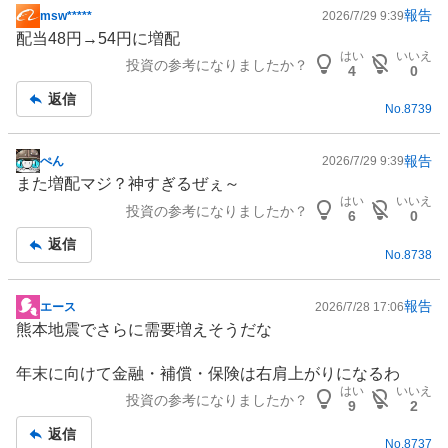
報告
msw*****
2026/7/29 9:39
掲
配当48円→54円に増配
示
はい
いいえ
投資の参考になりましたか？
板
4
0
記
返信
No.
8739
事
報告
ぺん
2026/7/29 9:39
掲
また増配マジ？神すぎるぜぇ～
示
はい
いいえ
投資の参考になりましたか？
板
6
0
記
返信
No.
8738
事
報告
エース
2026/7/28 17:06
掲
熊本地震でさらに需要増えそうだな
示
板
年末に向けて
金融
・補償・
保険
は右肩上がりになるわ
記
はい
いいえ
投資の参考になりましたか？
事
9
2
返信
No.
8737