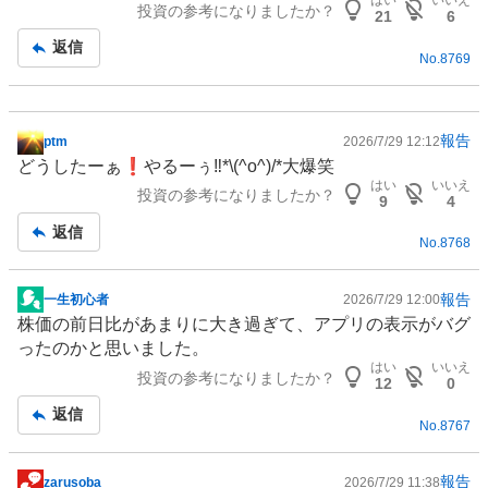
はい
いいえ
投資の参考になりましたか？
事
21
6
返信
No.
8769
報告
ptm
2026/7/29 12:12
掲
どうしたーぁ❗️やるーぅ‼️*\(^o^)/*大爆笑
示
はい
いいえ
投資の参考になりましたか？
板
9
4
記
返信
No.
8768
事
報告
一生初心者
2026/7/29 12:00
掲
株価の前日比があまりに大き過ぎて、アプリの表示がバグ
示
ったのかと思いました。
板
はい
いいえ
投資の参考になりましたか？
記
12
0
事
返信
No.
8767
報告
zarusoba
2026/7/29 11:38