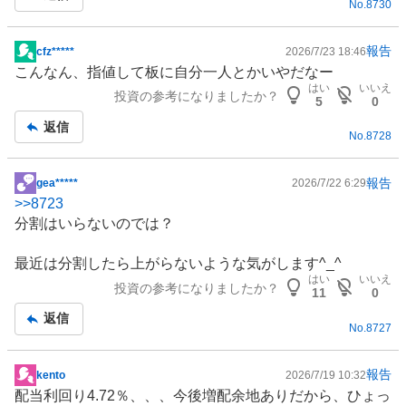
No.
8730
報告
cfz*****
2026/7/23 18:46
掲
こんなん、指値して板に自分一人とかいやだなー
示
はい
いいえ
投資の参考になりましたか？
板
5
0
記
返信
No.
8728
事
報告
gea*****
2026/7/22 6:29
掲
>>
8723
示
分割はいらないのでは？
板
記
最近は分割したら上がらないような気がします^_^
事
はい
いいえ
投資の参考になりましたか？
11
0
返信
No.
8727
報告
kento
2026/7/19 10:32
掲
配当利回り4.72％、、、今後増配余地ありだから、ひょっ
示