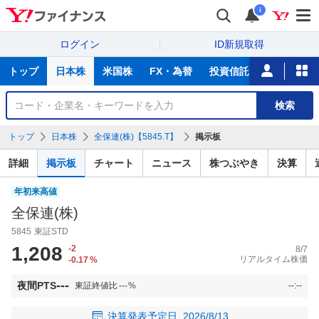
i
ログイン
ID新規取得
主
トップ
日本株
米国株
FX・為替
投資信託
ニュース
な
サ
銘
検索
ー
柄
ビ
を
トップ
日本株
全保連(株)【5845.T】
掲示板
ス
検
索
詳細
掲示板
チャート
ニュース
株つぶやき
決算
年初来高値
全保連(株)
5845
東証STD
1,208
-2
8/7
リアルタイム株価
-0.17
%
---
夜間PTS
東証終値比
---
%
--:--
決算発表予定日
2026/8/13