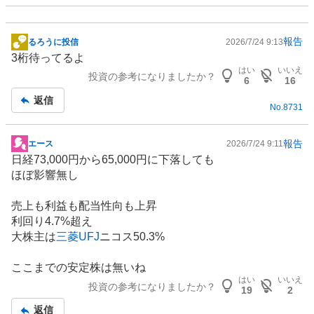
報告
るろうに投信
2026/7/24 9:13
掲
3桁待ってるよ
示
はい
いいえ
投資の参考になりましたか？
板
6
16
記
返信
No.
8731
事
報告
エース
2026/7/24 9:11
掲
日経73,000円から65,000円に下落しても
示
ほぼ影響無し
板
記
売上も利益も配当性向も上昇
事
利回り4.7%超え
大株主は
三菱UFJ
ニコス50.3%
ここまでの安定株は無いね
はい
いいえ
投資の参考になりましたか？
19
2
返信