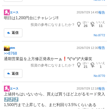
事
報告
エース
2026/7/29 14:45
掲
明日は1,200円台にチャレンジ‼️
示
はい
いいえ
投資の参考になりましたか？
板
26
11
記
返信
No.
8772
事
報告
ptm
2026/7/29 12:30
掲
>>
8768
示
通期営業益を上方修正発表かーぁ❗️*\(^o^)/*大爆笑
板
はい
いいえ
投資の参考になりましたか？
記
21
1
事
返信
No.
8770
報告
エース
2026/7/29 12:18
掲
上値持ちはいないから、買えば買うほど上がるモード突入
示
⤴️⤴️⤴️
板
1,500円まで上昇しても、まだ利回り3.5%くらいある
記