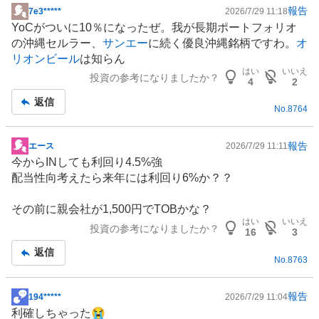
報告
7e3*****
2026/7/29 11:18
掲
YoCがついに10％になったぜ。我が長期ポートフォリオ
示
の
沖縄
セルラー、
サンエー
に続く優良沖縄銘柄ですわ。
オ
板
リオンビール
は知らん
記
はい
いいえ
投資の参考になりましたか？
事
4
2
返信
No.
8764
報告
エース
2026/7/29 11:11
掲
今からINしても利回り4.5%強
示
配当性向考えたら来年には利回り6%か？？
板
記
その前に親会社が1,500円でTOBかな？
事
はい
いいえ
投資の参考になりましたか？
16
3
返信
No.
8763
報告
194*****
2026/7/29 11:04
掲
利確しちゃった😭
示