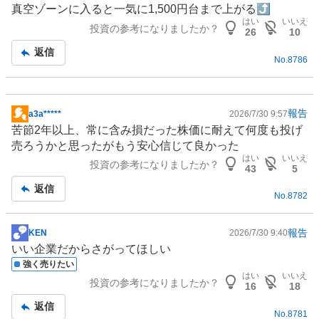
真空ゾーンに入ると一気に1,500円台まで上がる⤴️
記
はい
いいえ
投資の参考になりましたか？
事
26
10
返信
No.
8786
報告
a3a*****
2026/7/30 9:57
掲
苦節2年以上、常に含み損だった株価に耐えて何度も投げ
示
売ろうかと思ったがもう安心信じて良かった
板
はい
いいえ
投資の参考になりましたか？
記
43
5
事
返信
No.
8782
報告
KEN
2026/7/30 9:40
掲
いい企業だからさがってほしい
示
強く売りたい
板
はい
いいえ
投資の参考になりましたか？
記
16
18
事
返信
No.
8781