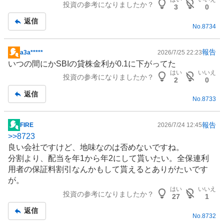
投資の参考になりましたか？
板
3
0
記
返信
No.
8734
事
報告
a3a*****
2026/7/25 22:23
掲
いつの間にかSBIの貸株金利が0.1に下がってた
示
はい
いいえ
投資の参考になりましたか？
板
2
0
記
返信
No.
8733
事
報告
FIRE
2026/7/24 12:45
掲
>>
8723
示
良い会社ですけど、地味なのは否めないですね。
板
分割より、配当を年1から年2にして貰いたい。全保連利
記
用者の保証料割引なんかもして貰えるとありがたいです
事
が。
はい
いいえ
投資の参考になりましたか？
27
1
返信
No.
8732