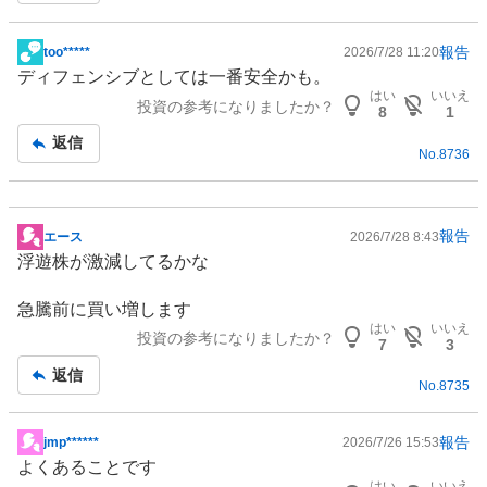
報告
too*****
2026/7/28 11:20
掲
ディフェンシブ
としては一番安全かも。
示
はい
いいえ
投資の参考になりましたか？
板
8
1
記
返信
No.
8736
事
報告
エース
2026/7/28 8:43
掲
浮遊株が激減してるかな
示
板
急騰前に買い増します
記
はい
いいえ
投資の参考になりましたか？
事
7
3
返信
No.
8735
報告
jmp******
2026/7/26 15:53
掲
よくあることです
示
はい
いいえ