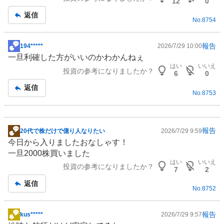
12
0
記
返信
No.
8754
事
報告
194*****
2026/7/29 10:00
掲
一旦利確した方がいいのかわかんねぇ
示
はい
いいえ
投資の参考になりましたか？
板
6
0
記
返信
No.
8753
事
報告
20代で株だけで億り人なりたい
2026/7/29 9:59
掲
今日から入りましたおなしゃす！
示
一旦2000株買いました
板
はい
いいえ
投資の参考になりましたか？
記
7
2
事
返信
No.
8752
報告
kus*****
2026/7/29 9:57
掲