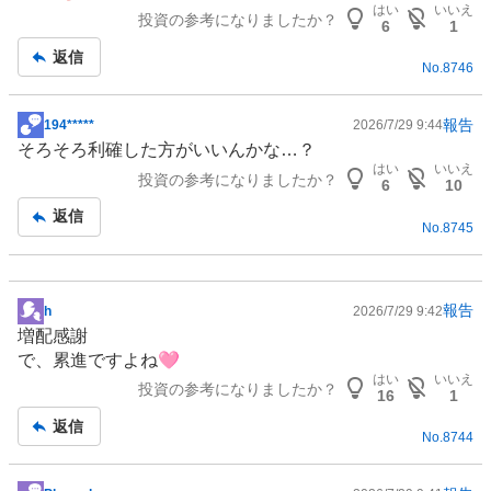
はい
いいえ
投資の参考になりましたか？
板
6
1
記
返信
No.
8746
事
報告
194*****
2026/7/29 9:44
掲
そろそろ利確した方がいいんかな…？
示
はい
いいえ
投資の参考になりましたか？
板
6
10
記
返信
No.
8745
事
報告
h
2026/7/29 9:42
掲
増配感謝
示
で、累進ですよね🩷
板
はい
いいえ
投資の参考になりましたか？
記
16
1
事
返信
No.
8744