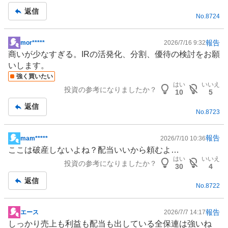
返信
No.
8724
報告
mor*****
2026/7/16 9:32
掲
商いが少なすぎる。
IR
の活発化、分割、優待の検討をお願
示
いします。
板
強く買いたい
記
はい
いいえ
投資の参考になりましたか？
事
10
5
返信
No.
8723
報告
mam*****
2026/7/10 10:36
掲
ここは破産しないよね？配当いいから頼むよ…
示
はい
いいえ
投資の参考になりましたか？
板
30
4
記
返信
No.
8722
事
報告
エース
2026/7/7 14:17
掲
しっかり売上も利益も配当も出している全保連は強いね