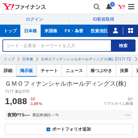
i
ログイン
ID新規取得
主
トップ
日本株
米国株
FX・為替
投資信託
ニュース
な
サ
銘
検索
ー
柄
ビ
を
トップ
日本株
ＧＭＯフィナンシャルホールディングス(株)【7177.T】
ス
検
索
詳細
掲示板
チャート
ニュース
株つぶやき
決算
ＧＭＯフィナンシャルホールディングス(株)
7177
東証STD
1,088
-12
8/7
リアルタイム株価
-1.09
%
---
夜間PTS
東証終値比
---
%
--:--
ポートフォリオ追加