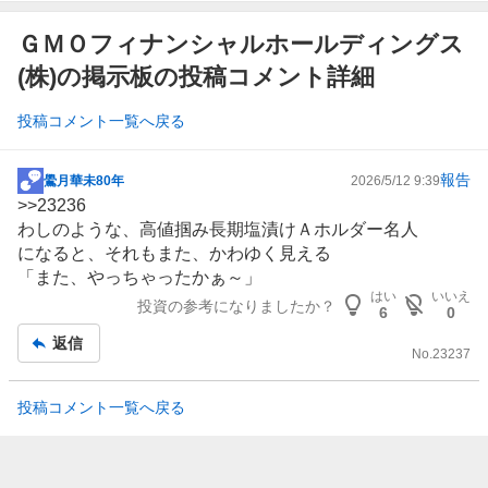
ＧＭＯフィナンシャルホールディングス
(株)の掲示板の投稿コメント詳細
投稿コメント一覧へ戻る
報告
鷽月華未80年
2026/5/12 9:39
掲
>>
23236
示
わしのような、高値掴み長期塩漬けＡホルダー名人
板
になると、それもまた、かわゆく見える
記
「また、やっちゃったかぁ～」
事
はい
いいえ
投資の参考になりましたか？
6
0
返信
No.
23237
投稿コメント一覧へ戻る