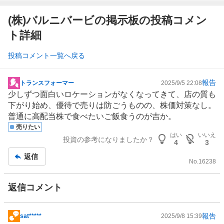
(株)バルニバービの掲示板の投稿コメン
ト詳細
投稿コメント一覧へ戻る
報告
トランスフォーマー
2025/9/5 22:08
掲
少しずつ面白いロケーションがなくなってきて、店の質も
示
下がり始め、優待で売りは防ごうものの、株価対策なし。
板
普通に高配当株で食べたいご飯食うのが吉か。
記
売りたい
事
はい
いいえ
投資の参考になりましたか？
4
3
返信
No.
16238
返信コメント
報告
sat*****
2025/9/8 15:39
掲