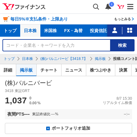
i
毎日5%※支払条件・上限あり
もっとみる
主
トップ
日本株
米国株
FX・為替
投資信託
ニュース
な
サ
銘
検索
ー
柄
ビ
を
トップ
日本株
(株)バルニバービ【3418.T】
掲示板
投稿コメント
ス
検
索
詳細
掲示板
チャート
ニュース
株つぶやき
決算
(株)バルニバービ
3418
東証GRT
1,037
0
8/7 15:30
リアルタイム株価
0.00
%
---
夜間PTS
東証終値比
---
%
--:--
ポートフォリオ追加