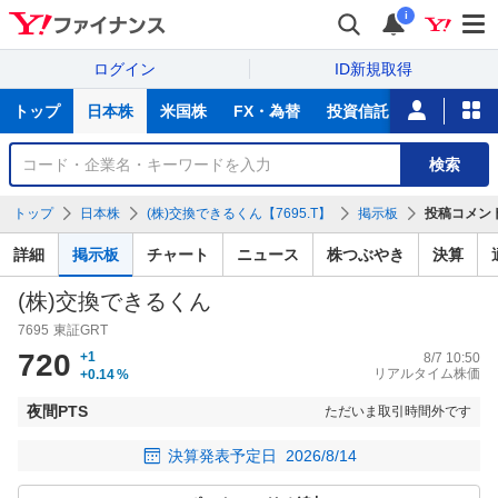
i
ログイン
ID新規取得
主
トップ
日本株
米国株
FX・為替
投資信託
ニュース
な
サ
銘
検索
ー
柄
ビ
を
トップ
日本株
(株)交換できるくん【7695.T】
掲示板
投稿コメン
ス
検
索
詳細
掲示板
チャート
ニュース
株つぶやき
決算
(株)交換できるくん
7695
東証GRT
720
+1
8/7 10:50
リアルタイム株価
+0.14
%
夜間PTS
ただいま取引時間外です
決算発表予定日
2026/8/14