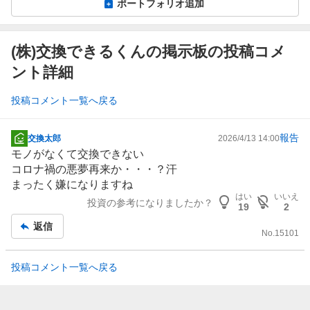
ポートフォリオ追加
(株)交換できるくんの掲示板の投稿コメ
ント詳細
投稿コメント一覧へ戻る
報告
交換太郎
2026/4/13 14:00
掲
モノがなくて交換できない
示
コロナ禍の悪夢再来か・・・？汗
板
まったく嫌になりますね
記
はい
いいえ
投資の参考になりましたか？
事
19
2
返信
No.
15101
投稿コメント一覧へ戻る