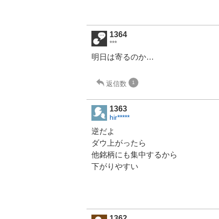
1364
***
明日は寄るのか…
返信数
1
1363
hir*****
逆だよ
ダウ上がったら
他銘柄にも集中するから
下がりやすい
1362