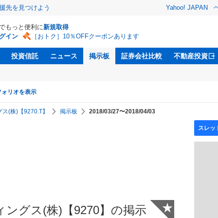
援先を見つけよう
Yahoo! JAPAN
Dでもっと便利に
新規取得
グイン
［おトク］10％OFFクーポンあります
投資信託
ニュース
掲示板
証券会社比較
不動産投資
フォリオを表示
株)【9270.T】
掲示板
2018/03/27〜2018/04/03
★
グス(株)【9270】の掲示