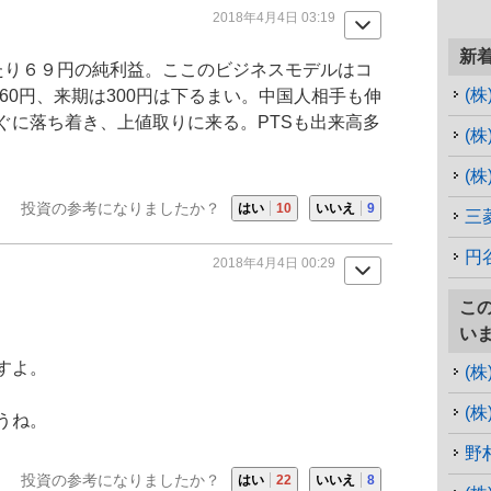
2018年4月4日 03:19
新
たり６９円の純利益。ここのビジネスモデルはコ
(
60円、来期は300円は下るまい。中国人相手も伸
ぐに落ち着き、上値取りに来る。PTSも出来高多
(
(
投資の参考になりましたか？
はい
10
いいえ
9
三
円
2018年4月4日 00:29
こ
い
すよ。
(
(
うね。
野
投資の参考になりましたか？
はい
22
いいえ
8