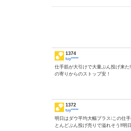
1374
tuy*****
仕手筋が大引けで大量ぶん投げ来た‼
の寄りからのストップ安！
1372
tuy*****
明日はダウ平均大幅プラス❕この仕手
とんどぶん投げ売りで溢れそう‼️明