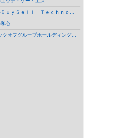
株)エッチ・ケー・エス
(株)ＢｕｙＳｅｌｌ Ｔｅｃｈｎｏｌｏｇｉｅｓ
)和心
ブックオフグループホールディングス(株)