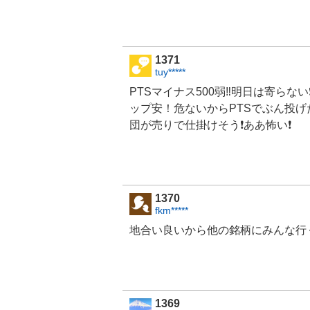
1371
tuy*****
PTSマイナス500弱‼️明日は寄ら
ップ安！危ないからPTSでぶん投げ
団が売りで仕掛けそう❗ああ怖い❗
1370
fkm*****
地合い良いから他の銘柄にみんな行
1369