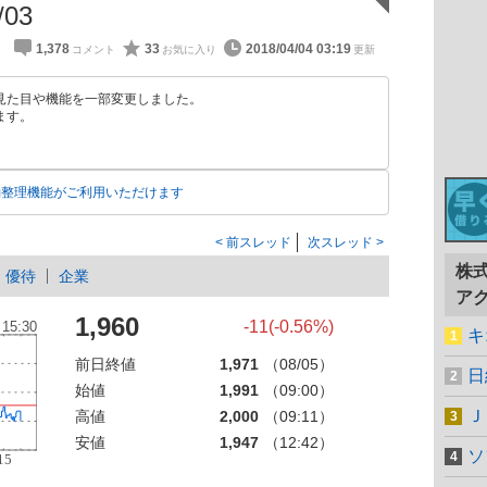
/03
1,378
33
2018/04/04 03:19
見た目や機能を一部変更しました。
ます。
動整理機能がご利用いただけます
前スレッド
次スレッド
株
優待
企業
ア
1,960
-11(-0.56%)
キ
前日終値
1,971
（08/05）
日
始値
1,991
（09:00）
Ｊ
高値
2,000
（09:11）
安値
1,947
（12:42）
ソ