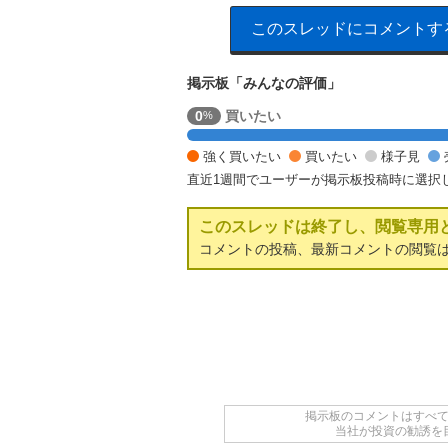
このスレッドにコメントす
掲示板「みんなの評価」
強
0
買いたい
%
く
売
強く買いたい
買いたい
様子見
り
直近1週間でユーザーが掲示板投稿時に選択
た
い
このスレッドは終了し、閲覧専用
1
0
コメントの投稿、最新コメントの閲覧
0
%
掲示板のコメントはすべ
当社が投資の勧誘を