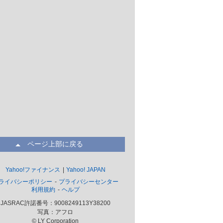
ページ上部に戻る
Yahoo!ファイナンス
Yahoo! JAPAN
ライバシーポリシー
プライバシーセンター
利用規約
ヘルプ
JASRAC許諾番号：9008249113Y38200
写真：アフロ
© LY Corporation