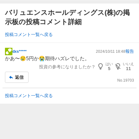
バリュエンスホールディングス(株)の掲
示板の投稿コメント詳細
投稿コメント一覧へ戻る
報告
dxs*****
2024/10/11 18:48
掲
かあ〜😢5円か😭期待ハズレでした。
示
はい
いいえ
投資の参考になりましたか？
板
5
11
記
返信
No.
19703
事
投稿コメント一覧へ戻る