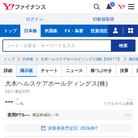
i
ログイン
ID新規取得
主
トップ
日本株
米国株
FX・為替
投資信託
ニュース
な
サ
銘
検索
ー
柄
ビ
を
トップ
日本株
大木ヘルスケアホールディングス(株)【3417.T】
掲示
ス
検
索
詳細
掲示板
チャート
ニュース
株つぶやき
決算
大木ヘルスケアホールディングス(株)
3417
東証STD
---
---
--:--
リアルタイム株価
---
%
---
夜間PTS
東証終値比
---
%
--:--
決算発表予定日
2026/8/7