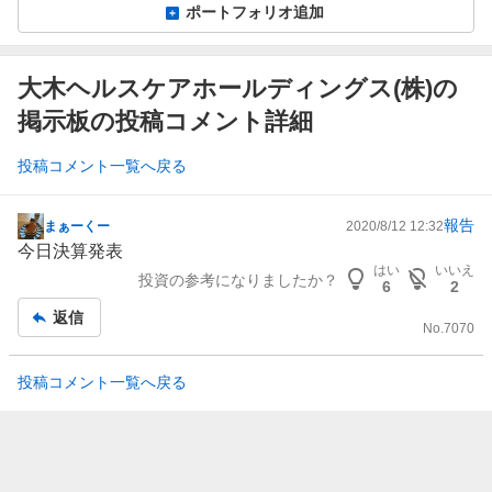
ポートフォリオ追加
大木ヘルスケアホールディングス(株)の
掲示板の投稿コメント詳細
投稿コメント一覧へ戻る
報告
まぁーくー
2020/8/12 12:32
掲
今日決算発表
示
はい
いいえ
投資の参考になりましたか？
板
6
2
記
返信
No.
7070
事
投稿コメント一覧へ戻る