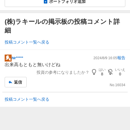
ポートフォリオ追加
(株)ラキールの掲示板の投稿コメント詳
細
投稿コメント一覧へ戻る
報告
hir*****
2024/8/9 16:05
掲
出来高もともと無いけどね
示
はい
いいえ
投資の参考になりましたか？
板
8
0
記
返信
No.
16034
事
投稿コメント一覧へ戻る