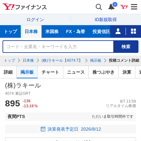
i
ログイン
ID新規取得
主
トップ
日本株
米国株
FX・為替
投資信託
ニュース
な
サ
銘
検索
ー
柄
ビ
を
トップ
日本株
(株)ラキール【4074.T】
掲示板
投稿コメント詳細
ス
検
索
詳細
掲示板
チャート
ニュース
株つぶやき
決算
(株)ラキール
4074
東証GRT
895
-136
8/7 13:59
リアルタイム株価
-13.19
%
夜間PTS
ただいま取引時間外です
決算発表予定日
2026/8/12