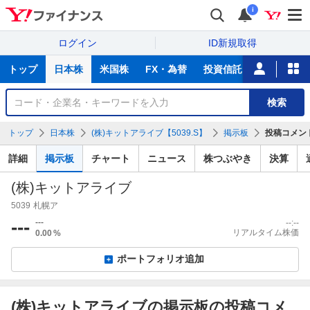
i
ログイン
ID新規取得
主
トップ
日本株
米国株
FX・為替
投資信託
ニュース
な
サ
銘
検索
ー
柄
ビ
を
トップ
日本株
(株)キットアライブ【5039.S】
掲示板
投稿コメン
ス
検
索
詳細
掲示板
チャート
ニュース
株つぶやき
決算
(株)キットアライブ
5039
札幌ア
---
---
--:--
リアルタイム株価
0.00
%
ポートフォリオ追加
(株)キットアライブの掲示板の投稿コメ