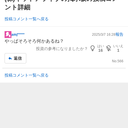
ント詳細
投稿コメント一覧へ戻る
報告
amj*****
2025/3/7 16:28
掲
やっぱそろそろ何かあるね？
示
はい
いいえ
投資の参考になりましたか？
板
16
1
記
返信
No.
566
事
投稿コメント一覧へ戻る