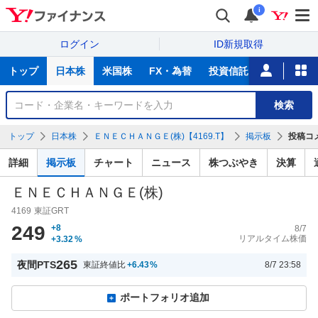
i
ログイン
ID新規取得
主
トップ
日本株
米国株
FX・為替
投資信託
ニュース
な
サ
銘
検索
ー
柄
ビ
を
トップ
日本株
ＥＮＥＣＨＡＮＧＥ(株)【4169.T】
掲示板
投稿コ
ス
検
索
詳細
掲示板
チャート
ニュース
株つぶやき
決算
ＥＮＥＣＨＡＮＧＥ(株)
4169
東証GRT
249
+8
8/7
リアルタイム株価
+3.32
%
265
夜間PTS
東証終値比
+6.43
%
8/7 23:58
ポートフォリオ追加