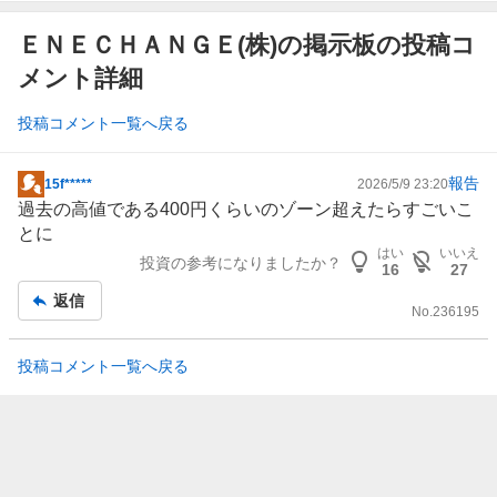
ＥＮＥＣＨＡＮＧＥ(株)の掲示板の投稿コ
メント詳細
投稿コメント一覧へ戻る
報告
15f*****
2026/5/9 23:20
掲
過去の高値である400円くらいのゾーン超えたらすごいこ
示
とに
板
はい
いいえ
投資の参考になりましたか？
記
16
27
事
返信
No.
236195
投稿コメント一覧へ戻る