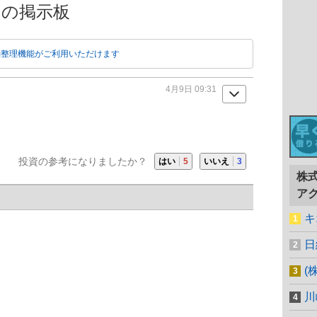
】の掲示板
動整理機能がご利用いただけます
4月9日 09:31
投資の参考になりましたか？
はい
5
いいえ
3
株
ア
キ
日
(
川