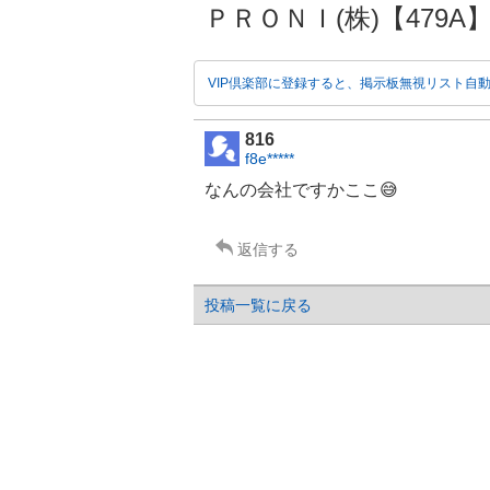
ＰＲＯＮＩ(株)【479A
VIP倶楽部に登録すると、掲示板無視リスト自
816
f8e*****
なんの会社ですかここ😅
返信する
投稿一覧に戻る