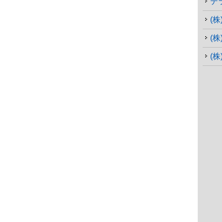
テ
(
(
(