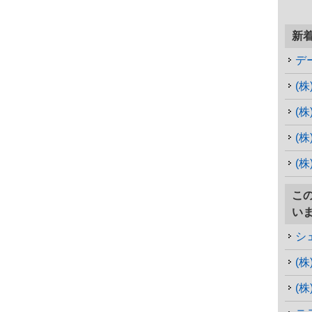
新
デ
(
(
(
(
こ
い
シ
(
(