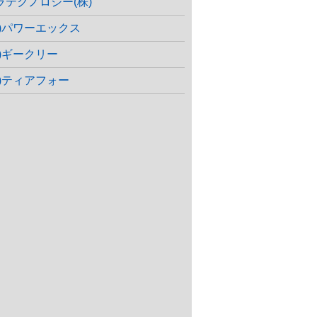
ラテクノロジー(株)
株)パワーエックス
株)ギークリー
株)ティアフォー