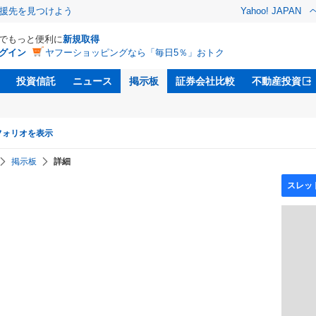
援先を見つけよう
Yahoo! JAPAN
Dでもっと便利に
新規取得
グイン
ヤフーショッピングなら「毎日5％」おトク
投資信託
ニュース
掲示板
証券会社比較
不動産投資
フォリオを表示
掲示板
詳細