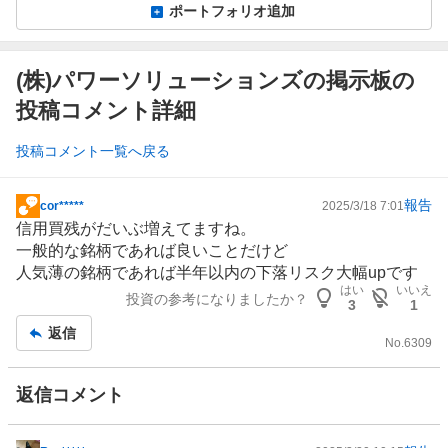
ポートフォリオ追加
(株)パワーソリューションズの掲示板の
投稿コメント詳細
投稿コメント一覧へ戻る
報告
cor*****
2025/3/18 7:01
掲
信用買残がだいぶ増えてますね。
示
一般的な銘柄であれば良いことだけど
板
人気薄の銘柄であれば半年以内の下落リスク大幅upです
記
はい
いいえ
投資の参考になりましたか？
事
3
1
返信
No.
6309
返信コメント