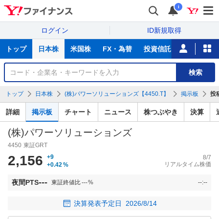
i
ログイン
ID新規取得
主
トップ
日本株
米国株
FX・為替
投資信託
ニュース
な
サ
銘
検索
ー
柄
ビ
を
トップ
日本株
(株)パワーソリューションズ【4450.T】
掲示板
投
ス
検
索
詳細
掲示板
チャート
ニュース
株つぶやき
決算
(株)パワーソリューションズ
4450
東証GRT
2,156
+9
8/7
リアルタイム株価
+0.42
%
---
夜間PTS
東証終値比
---
%
--:--
決算発表予定日
2026/8/14