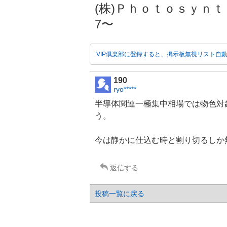
(株)Ｐｈｏｔｏｓｙｎｔｈ【
7〜
VIP倶楽部に登録すると、掲示板無視リスト自
190
ryo*****
半導体
関連一極集中相場では物色対
う。
今は静かに仕込む時と割り切るしか
返信する
投稿一覧に戻る