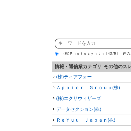
「(株)Ｐｈｏｔｏｓｙｎｔｈ【4379】」内
情報・通信業カテゴリ その他のス
(株)ティアフォー
Ａｐｐｉｅｒ Ｇｒｏｕｐ(株)
(株)エクサウィザーズ
データセクション(株)
ＲｅＹｕｕ Ｊａｐａｎ(株)