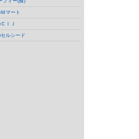
ーフィー(株)
株)Ｍマート
株)ＣＩＪ
株)セルシード