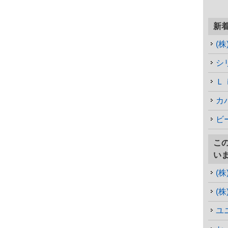
新
(
シ
Ｌ
カ
ビ
こ
い
(
(
ユ