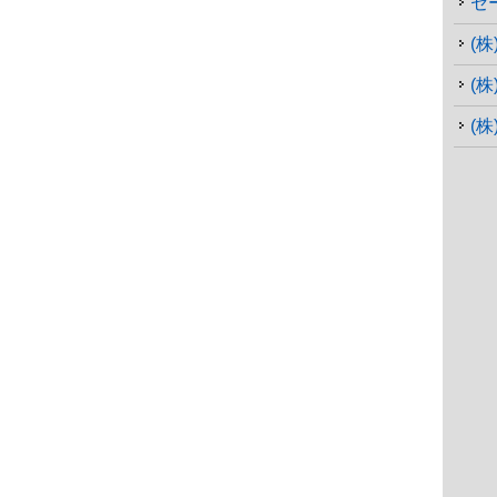
セ
(
(
(