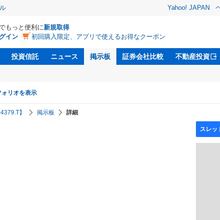
ル
Yahoo! JAPAN
Dでもっと便利に
新規取得
グイン
初回購入限定、アプリで使えるお得なクーポン
投資信託
ニュース
掲示板
証券会社比較
不動産投資
フォリオを表示
379.T】
掲示板
詳細