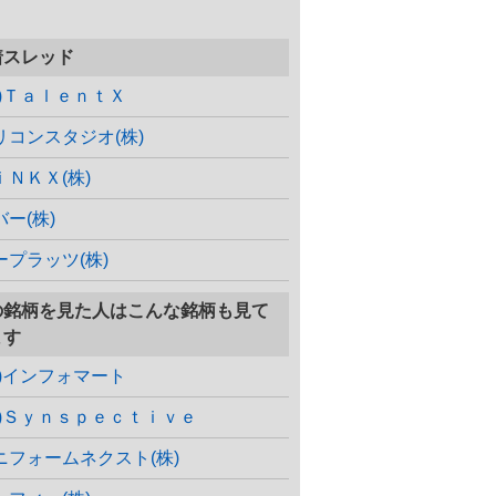
着スレッド
株)ＴａｌｅｎｔＸ
リコンスタジオ(株)
ｉＮＫＸ(株)
バー(株)
ープラッツ(株)
の銘柄を見た人はこんな銘柄も見て
ます
株)インフォマート
株)Ｓｙｎｓｐｅｃｔｉｖｅ
ニフォームネクスト(株)