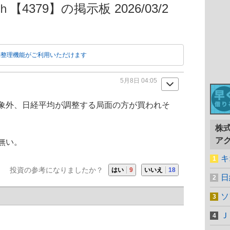
4379】の掲示板 2026/03/2
動整理機能がご利用いただけます
5月8日 04:05
象外、日経平均が調整する局面の方が買われそ
株
ア
無い。
キ
投資の参考になりましたか？
はい
9
いいえ
18
日
ソ
Ｊ