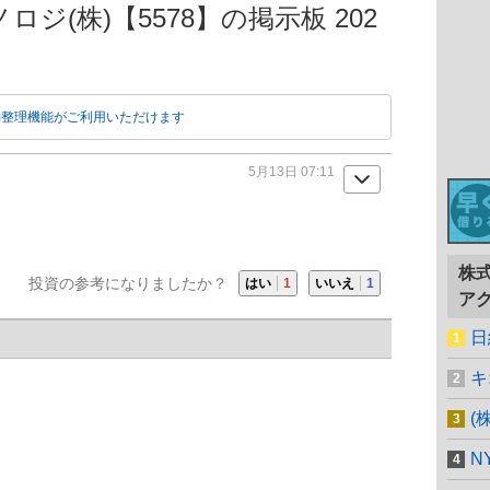
ジ(株)【5578】の掲示板 202
動整理機能がご利用いただけます
5月13日 07:11
株
投資の参考になりましたか？
はい
1
いいえ
1
ア
日
キ
(
N