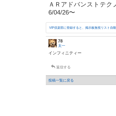
ＡＲアドバンストテクノロ
6/04/26〜
VIP倶楽部に登録すると、掲示板無視リスト自
78
太一
インフィニティー
返信する
投稿一覧に戻る