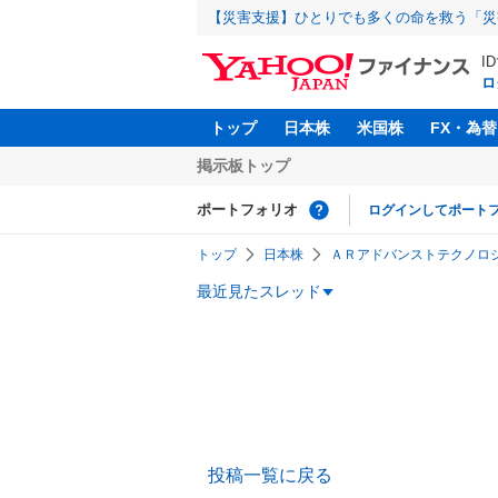
【災害支援】ひとりでも多くの命を救う「災
I
ロ
トップ
日本株
米国株
FX・為替
掲示板トップ
ポートフォリオ
ログインしてポート
トップ
日本株
ＡＲアドバンストテクノロジ(株
最近見たスレッド
投稿一覧に戻る