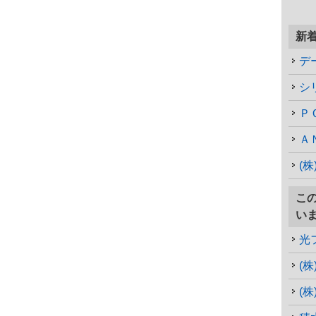
新
デ
シ
Ｐ
Ａ
(
こ
い
光
(
(