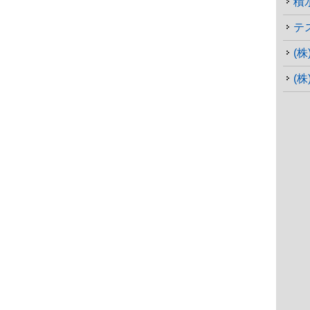
積
テ
(
(