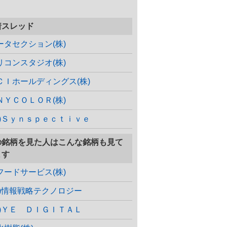
着スレッド
ータセクション(株)
リコンスタジオ(株)
ＣＩホールディングス(株)
ＮＹＣＯＬＯＲ(株)
株)Ｓｙｎｓｐｅｃｔｉｖｅ
の銘柄を見た人はこんな銘柄も見て
ます
フードサービス(株)
株)情報戦略テクノロジー
株)ＹＥ ＤＩＧＩＴＡＬ