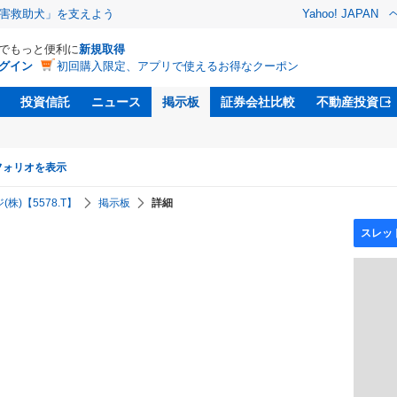
害救助犬」を支えよう
Yahoo! JAPAN
Dでもっと便利に
新規取得
グイン
初回購入限定、アプリで使えるお得なクーポン
投資信託
ニュース
掲示板
証券会社比較
不動産投資
フォリオを表示
)【5578.T】
掲示板
詳細