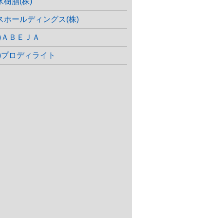
水樹脂(株)
スホールディングス(株)
株)ＡＢＥＪＡ
株)プロディライト