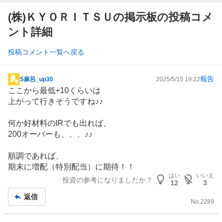
(株)ＫＹＯＲＩＴＳＵの掲示板の投稿コメ
ント詳細
投稿コメント一覧へ戻る
報告
S麻呂_up30
2025/5/15 19:22
掲
ここから最低+10くらいは
示
上がって行きそうですね♪♪
板
記
何か好材料のIRでも出れば、
事
200オーバーも、、、♪♪
順調であれば、
期末に増配（特別配当）に期待！！
はい
いいえ
投資の参考になりましたか？
12
3
返信
No.
2289