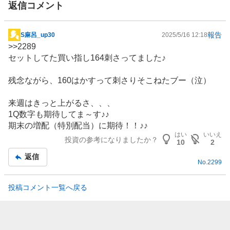
返信コメント
報告
S麻呂_up30
2025/5/16 12:18
掲
>>
2289
示
セットしてた買い指し164刺さってました♪
板
記
残念ながら、160はかすって刺さりそこねたブー（泣）
事
来週はきっと上がるさ、、、
1Q数字も期待してま～す♪♪
期末の増配（特別配当）に期待！！♪♪
はい
いいえ
投資の参考になりましたか？
10
2
返信
No.
2299
投稿コメント一覧へ戻る