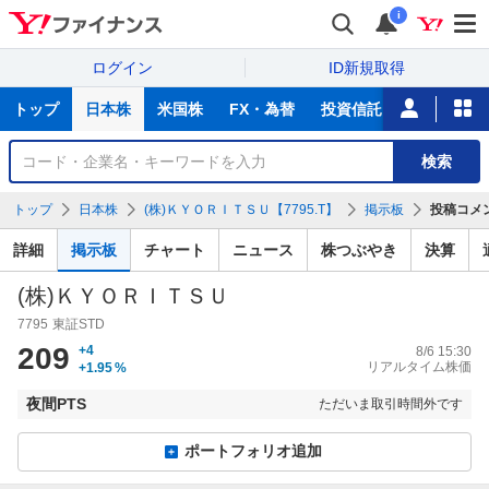
i
ログイン
ID新規取得
主
トップ
日本株
米国株
FX・為替
投資信託
ニュース
な
サ
銘
検索
ー
柄
ビ
を
トップ
日本株
(株)ＫＹＯＲＩＴＳＵ【7795.T】
掲示板
投稿コメ
ス
検
索
詳細
掲示板
チャート
ニュース
株つぶやき
決算
(株)ＫＹＯＲＩＴＳＵ
7795
東証STD
209
+4
8/6 15:30
リアルタイム株価
+1.95
%
夜間PTS
ただいま取引時間外です
ポートフォリオ追加