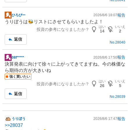
No.
28041
報告
ひろぴー
2026/8/6 18:07
掲
うりぼうは🐝リストにさせてもらいましたよ！
示
はい
いいえ
投資の参考になりましたか？
板
14
2
記
返信
No.
28040
事
報告
08f*****
2026/8/6 17:50
掲
決算発表に向けて徐々に上がってきてますね。今の株価な
示
ら期待の方が大きいね
板
強く買いたい
記
はい
いいえ
投資の参考になりましたか？
事
26
5
返信
No.
28039
報告
うりぼう
2026/8/6 17:47
掲
>>
28037
示