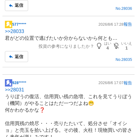
返信
No.
28036
報告
577*****
2026/8/6 17:28
掲
>>
28033
示
君がどの位置で逃げたいか分からないから何とも…
板
はい
いいえ
投資の参考になりましたか？
記
4
1
事
返信
No.
28035
報告
928*****
2026/8/6 17:07
掲
>>
28031
示
うりぼうの復活、信用買い残の急増、これを見てうりぼう
板
（機関）がやることはただ一つだよね😁
記
何かわかるかな❓
事
信用買残の焼尽・・・売りたたいて、処分させ「オイシ
ョ」と売玉を拾い上げる。その後、火柱！現物買いの皆さ
ん来年が楽しみです！