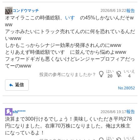
報告
コンドウマッチ
2026/8/6 19:22
掲
オマイラここの時価総額、
いすゞ
の45%しかないんだそw
示
ww
板
アッホみたいに
トラック
売れてんのに何を恐れているんだ
記
いwww
事
しかもこっからシナジー効果が発揮されんのにwww
とりあえず時価総額でいすゞに並んでから悩めよwww
フォワードギガも悪くないけどレンジャープロフィアだっ
てーのwww
はい
いいえ
投資の参考になりましたか？
20
4
返信
No.
28052
報告
shi*****
2026/8/6 19:17
掲
決算まで300行けるでしょう！美味しくいただき平均278
示
円になりました。在庫70万株になりました。俺は大株主
板
になっているよ！
記
はい
いいえ