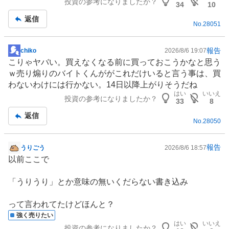
投資の参考になりましたか？
事
34
10
返信
No.
28051
報告
chiko
2026/8/6 19:07
掲
こりゃヤバい。買えなくなる前に買っておこうかなと思う
示
ｗ売り煽りのバイトくんががこれだけいると言う事は、買
板
わないわけには行かない。14日以降上がりそうだね
記
はい
いいえ
投資の参考になりましたか？
事
33
8
返信
No.
28050
報告
うりごう
2026/8/6 18:57
掲
以前ここで
示
板
「うりうり」とか意味の無いくだらない書き込み
記
事
って言われてたけどほんと？
強く売りたい
はい
いいえ
投資の参考になりましたか？