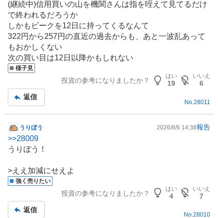
(継続中)信用買いの山を機関さんは指を咥えて見てるだけ
板
で終われるだろうか
記
しかもピークを12日に持ってくるなんて
事
322円から257円の直近の過去からも、あと一波乱あって
もおかしくない
次の買い目は12日以降かもしれない
様子見
はい
いいえ
投資の参考になりましたか？
19
6
返信
No.
28011
報告
うりぼう
2026/8/6 14:38
掲
>>
28009
示
うりぼう！
板
記
>ええ加減にせえよ
事
強く売りたい
はい
いいえ
投資の参考になりましたか？
4
7
返信
No.
28010