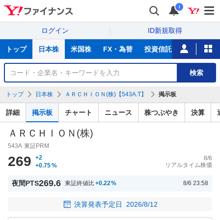
i
ログイン
ID新規取得
主
トップ
日本株
米国株
FX・為替
投資信託
ニュース
な
サ
銘
検索
ー
柄
ビ
を
トップ
日本株
ＡＲＣＨＩＯＮ(株)【543A.T】
掲示板
ス
検
索
詳細
掲示板
チャート
ニュース
株つぶやき
決算
ＡＲＣＨＩＯＮ(株)
543A
東証PRM
269
+2
8/6
リアルタイム株価
+0.75
%
269.6
夜間PTS
東証終値比
+0.22
%
8/6 23:58
決算発表予定日
2026/8/12