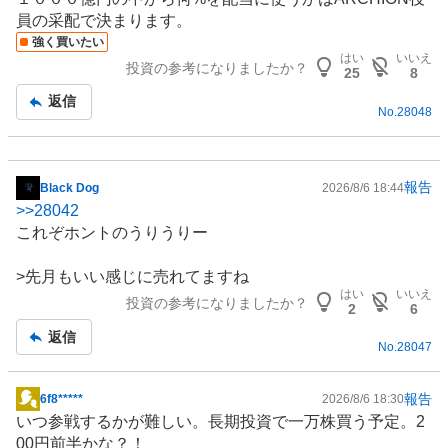
員の采配で決まります。
強く買いたい
はい
いいえ
投資の参考になりましたか？
25
8
返信
No.
28048
報告
Black Dog
2026/8/6 18:44
掲
>>
28042
示
これぞホントのうりうりー
板
記
>先月もいい感じに売れてますね
事
はい
いいえ
投資の参考になりましたか？
2
6
返信
No.
28047
報告
6f8*****
2026/8/6 18:30
掲
いつ参戦するかが難しい。長期投資で一万株買う予定。2
示
00円前半かな？！