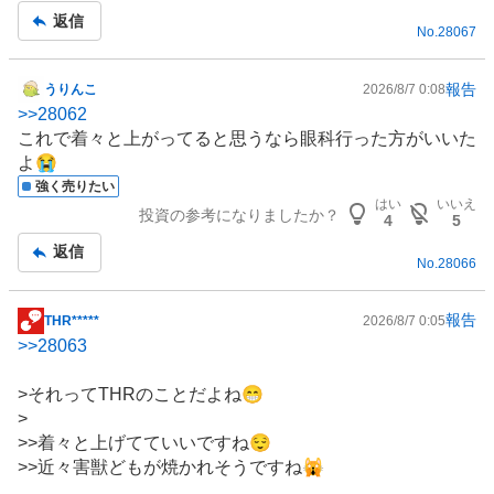
事
2
返信
No.
28067
%
、
買
報告
うりんこ
2026/8/7 0:08
掲
い
>>
28062
示
た
これで着々と上がってると思うなら眼科行った方がいいた
板
い
よ😭
記
6
強く売りたい
事
はい
いいえ
.
投資の参考になりましたか？
4
5
8
返信
7
No.
28066
%
、
報告
THR*****
2026/8/7 0:05
掲
様
>>
28063
示
子
板
見
>それってTHRのことだよね😁
記
1
>
事
7
>>着々と上げてていいですね😌
.
>>近々害獣どもが焼かれそうですね🙀
9