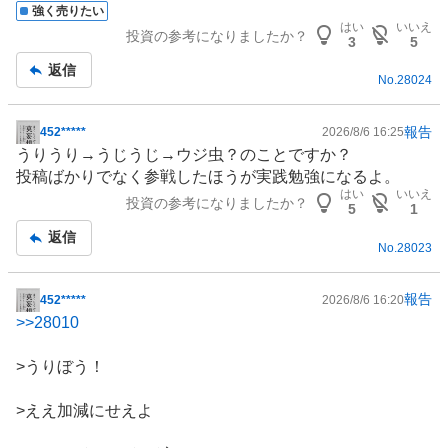
強く売りたい
はい
いいえ
投資の参考になりましたか？
3
5
返信
No.
28024
報告
452*****
2026/8/6 16:25
掲
うりうり→うじうじ→ウジ虫？のことですか？
示
投稿ばかりでなく参戦したほうが実践勉強になるよ。
板
はい
いいえ
投資の参考になりましたか？
記
5
1
事
返信
No.
28023
報告
452*****
2026/8/6 16:20
掲
>>
28010
示
板
>うりぼう！
記
事
>ええ加減にせえよ