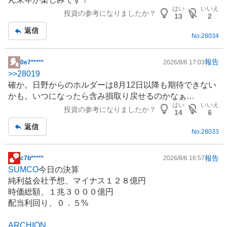
はい
いいえ
投資の参考になりましたか？
13
2
返信
No.
28034
報告
0e7*****
2026/8/6 17:03
掲
>>
28019
示
確か。日野からのホルダーは8月12日以降も期待できない
板
かも。いつになったら含み損取り戻せるのかなぁ…
記
はい
いいえ
投資の参考になりましたか？
事
14
6
返信
No.
28033
報告
c7b*****
2026/8/6 16:57
掲
SUMCO
今日の決算
示
純利益会社予想、マイナス１２８億円
板
時価総額、１兆３０００億円
記
配当利回り、０．５%
事
ARCHION