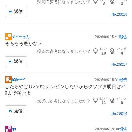
投資の参考になりましたか？
8
2
返信
No.
28018
報告
チャーさん
2026/8/6 15:41
掲
そろそろ底かな？
示
はい
いいえ
投資の参考になりましたか？
板
10
4
記
返信
No.
28017
事
報告
b38*****
2026/8/6 15:31
掲
したらやはり250でナンピンしたいからクソブタ明日は25
示
0まで頼むよ
板
はい
いいえ
投資の参考になりましたか？
記
11
5
事
返信
No.
28016
報告
go
2026/8/6 15:30
掲