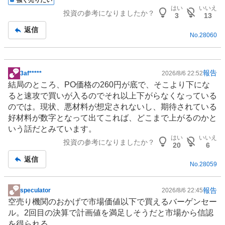
強く売りたい
板
はい
いいえ
投資の参考になりましたか？
記
3
13
事
返信
No.
28060
報告
3af*****
2026/8/6 22:52
掲
結局のところ、PO価格の260円が底で、そこより下にな
示
ると速攻で買いが入るのでそれ以上下がらなくなっている
板
のでは。現状、悪材料が想定されないし、期待されている
記
好材料が数字となって出てこれば、どこまで上がるのかと
事
いう話だとみています。
はい
いいえ
投資の参考になりましたか？
20
6
返信
No.
28059
報告
speculator
2026/8/6 22:45
掲
空売り機関のおかげで市場価値以下で買えるバーゲンセー
示
ル。2回目の決算で計画値を満足しそうだと市場から信認
板
を得られる。