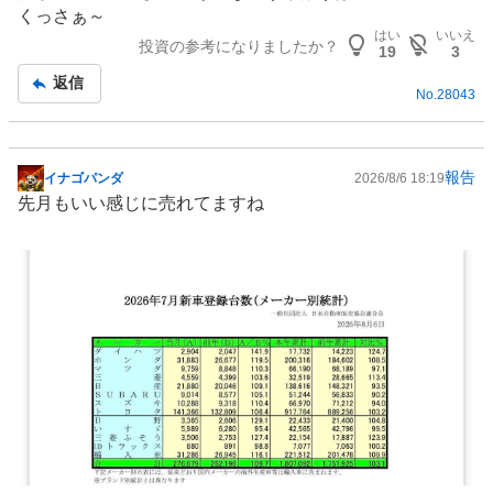
板
くっさぁ～
記
はい
いいえ
投資の参考になりましたか？
事
19
3
返信
No.
28043
報告
イナゴパンダ
2026/8/6 18:19
掲
先月もいい感じに売れてますね
示
板
記
事