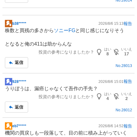
No.
28014
報告
b38*****
2026/8/6 15:13
掲
株数と買残の多さから
ソニーFG
と同じ感じになりそう
示
板
となると俺の411は助からんな
記
はい
いいえ
投資の参考になりましたか？
事
8
17
返信
No.
28013
報告
928*****
2026/8/6 15:01
掲
うりぼうは、漏癌じゃなくて吾作の手先？
示
はい
いいえ
投資の参考になりましたか？
板
4
2
記
返信
No.
28012
事
報告
eb7*****
2026/8/6 14:52
掲
機関の買戻しも一段落して、目の前に積み上がっていく
示