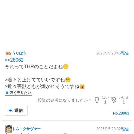
%
報告
うりぼう
2026/8/6 23:45
掲
>>
28062
示
それってTHRのことだよね😁
板
記
>着々と上げてていいですね😌
事
>近々害獣どもが焼かれそうですね🙀
強く売りたい
はい
いいえ
投資の参考になりましたか？
1
1
返信
No.
28063
報告
トム・クサヴァー
2026/8/6 23:32
掲