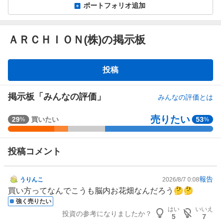
ポートフォリオ追加
ＡＲＣＨＩＯＮ(株)の掲示板
掲
投稿
示
板
掲示板「みんなの評価」
みんなの評価とは
売りたい
強
29
買いたい
53
%
%
く
買
投稿コメント
い
た
い
報告
うりんこ
2026/8/7 0:08
掲
2
買い方ってなんでこうも脳内お花畑なんだろう🤔🤔
示
2
強く売りたい
板
.
はい
いいえ
投資の参考になりましたか？
記
5
7
5