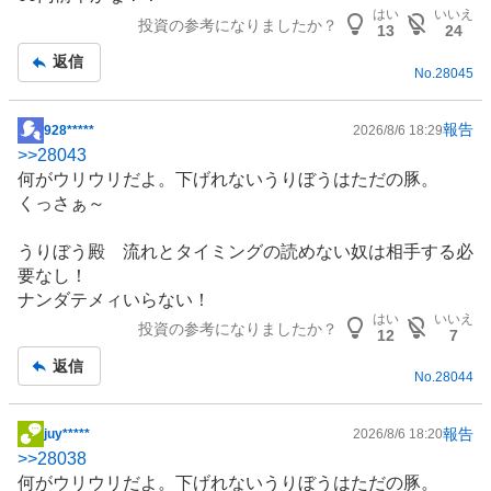
板
はい
いいえ
投資の参考になりましたか？
記
13
24
事
返信
No.
28045
報告
928*****
2026/8/6 18:29
掲
>>
28043
示
何がウリウリだよ。下げれないうりぼうはただの豚。
板
くっさぁ～
記
事
うりぼう殿 流れとタイミングの読めない奴は相手する必
要なし！
ナンダテメィいらない！
はい
いいえ
投資の参考になりましたか？
12
7
返信
No.
28044
報告
juy*****
2026/8/6 18:20
掲
>>
28038
示
何がウリウリだよ。下げれないうりぼうはただの豚。