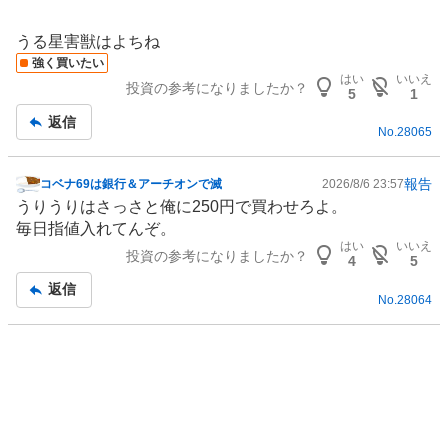
4
%
うる星害獣はよちね
、
強く買いたい
売
はい
いいえ
投資の参考になりましたか？
り
5
1
た
返信
No.
28065
い
0
%
報告
コベナ69は銀行＆アーチオンで滅
2026/8/6 23:57
掲
、
うりうりはさっさと俺に250円で買わせろよ。
示
強
毎日指値入れてんぞ。
板
はい
いいえ
く
投資の参考になりましたか？
記
4
5
売
事
返信
り
No.
28064
た
い
5
2
.
6
7