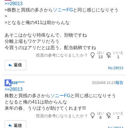
>>
28013
示
>株数と買残の多さから
ソニーFG
と同じ感じになりそう
板
>
記
>となると俺の411は助からんな
事
あそこはかなり特殊なんで、別物ですね
分離上場もワケアリだろう
今買うのはアリだとは思う。配当銘柄ですね
はい
いいえ
投資の参考になりましたか？
13
1
返信
No.
28015
報告
928*****
2026/8/6 15:23
掲
>>
28013
示
株数と買残の多さから
ソニーFG
と同じ感じになりそう
板
となると俺の411は助からんな
記
来年の春、うりぼうが助けてくれます!!!
事
はい
いいえ
投資の参考になりましたか？
6
2
返信