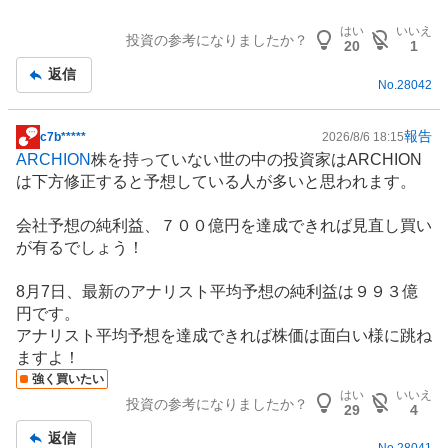
はい
いいえ
投資の参考になりましたか？
20
1
返信
No.
28042
報告
c7b*****
2026/8/6 18:15
掲
ARCHION
株を持っていない世の中の投資家はARCHION
示
は下方修正すると予想している人が多いと思われます。
板
記
会社予想の純利益、７００億円を達成できれば見直し買い
事
が有るでしょう！
8月7日、最新のアナリスト平均予想の純利益は９９３億
円です。
アナリスト平均予想を達成できれば株価は面白い様に跳ね
ますよ！
強く買いたい
はい
いいえ
投資の参考になりましたか？
29
4
返信