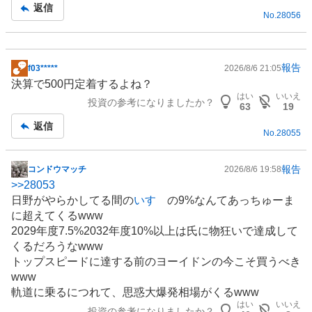
返信
No.
28056
報告
f03*****
2026/8/6 21:05
掲
決算で500円定着するよね？
示
はい
いいえ
投資の参考になりましたか？
板
63
19
記
返信
No.
28055
事
報告
コンドウマッチ
2026/8/6 19:58
掲
>>
28053
示
日野がやらかしてる間の
いすゞ
の9%なんてあっちゅーま
板
に超えてくるwww
記
2029年度7.5%2032年度10%以上は氏に物狂いで達成して
事
くるだろうなwww
トップスピードに達する前のヨーイドンの今こそ買うべき
www
軌道に乗るにつれて、思惑大爆発相場がくるwww
はい
いいえ
投資の参考になりましたか？