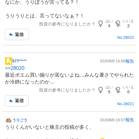
なにか、うりぼうが言ってる？！
うりうりとは、言ってないなぁ？！
はい
いいえ
投資の参考になりましたか？
4
2
返信
No.
28022
報告
577*****
2026/8/6 16:08
掲
>>
28020
示
最近ポエム買い煽りが居ないよね…みんな暑さでやられた
板
か冷静になったのか…
記
はい
いいえ
投資の参考になりましたか？
事
5
0
返信
No.
28021
報告
うりごう
2026/8/6 16:07
掲
うりくんがいないと株主の投稿が多く、
示
板