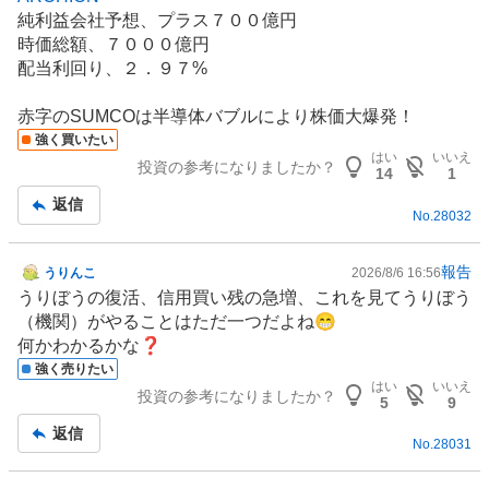
純利益会社予想、プラス７００億円
時価総額、７０００億円
配当利回り、２．９７%
赤字のSUMCOは半導体バブルにより株価大爆発！
強く買いたい
はい
いいえ
投資の参考になりましたか？
14
1
返信
No.
28032
報告
うりんこ
2026/8/6 16:56
掲
うりぼうの復活、信用買い残の急増、これを見てうりぼう
示
（機関）がやることはただ一つだよね😁
板
何かわかるかな❓
記
強く売りたい
事
はい
いいえ
投資の参考になりましたか？
5
9
返信
No.
28031