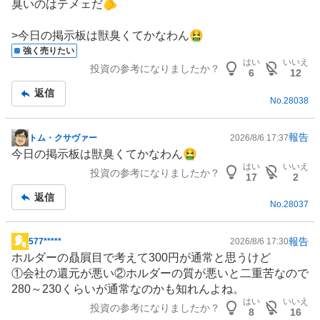
臭いのはテメェだ🫵
板
記
>今日の掲示板は獣臭くてかなわん🤮
事
強く売りたい
はい
いいえ
投資の参考になりましたか？
6
12
返信
No.
28038
報告
トム・クサヴァー
2026/8/6 17:37
掲
今日の掲示板は獣臭くてかなわん🤮
示
はい
いいえ
投資の参考になりましたか？
板
17
2
記
返信
No.
28037
事
報告
577*****
2026/8/6 17:30
掲
ホルダーの贔屓目で考えて300円が通常と思うけど
示
①会社の還元が悪い②ホルダーの質が悪いと二重苦なので
板
280～230くらいが通常なのかも知れんよね。
記
はい
いいえ
投資の参考になりましたか？
事
8
16