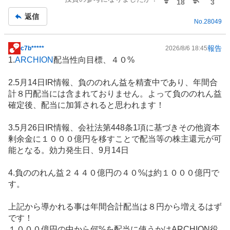
18
3
返信
No.
28049
報告
c7b*****
2026/8/6 18:45
掲
1.
ARCHION
配当性向目標、４０%
示
板
2.5月14日IR情報、負ののれん益を精査中であり、年間合
記
計８円配当には含まれておりません。よって負ののれん益
事
確定後、配当に加算されると思われます！
3.5月26日IR情報、会社法第448条1項に基づきその他資本
剰余金に１０００億円を移すことで配当等の株主還元が可
能となる。効力発生日、9月14日
4.負ののれん益２４４０億円の４０%は約１０００億円で
す。
上記から導かれる事は年間合計配当は８円から増えるはず
です！
１０００億円の中から何%を配当に使うかはARCHION役