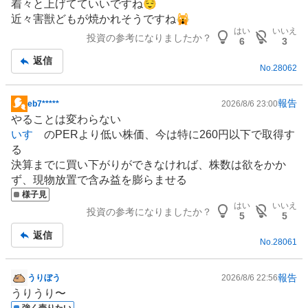
着々と上げてていいですね😌
示
近々害獣どもが焼かれそうですね🙀
板
はい
いいえ
投資の参考になりましたか？
記
6
3
事
返信
No.
28062
報告
eb7*****
2026/8/6 23:00
掲
やることは変わらない
示
いすゞ
のPERより低い株価、今は特に260円以下で取得す
板
る
記
決算までに買い下がりができなければ、株数は欲をかか
事
ず、現物放置で含み益を膨らませる
様子見
はい
いいえ
投資の参考になりましたか？
5
5
返信
No.
28061
報告
うりぼう
2026/8/6 22:56
掲
うりうり〜
示