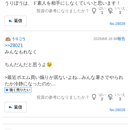
うりぼうは、ド素人を相手にしなくていいと思います！
はい
いいえ
投資の参考になりましたか？
1
3
返信
No.
28028
報告
うりごう
2026/8/6 16:38
掲
>>
28021
示
みんなもれなく
板
記
ちんだんだと思うよ😉
事
>最近ポエム買い煽りが居ないよね…みんな暑さでやられ
たか冷静になったのか…
強く売りたい
はい
いいえ
投資の参考になりましたか？
2
3
返信
No.
28026