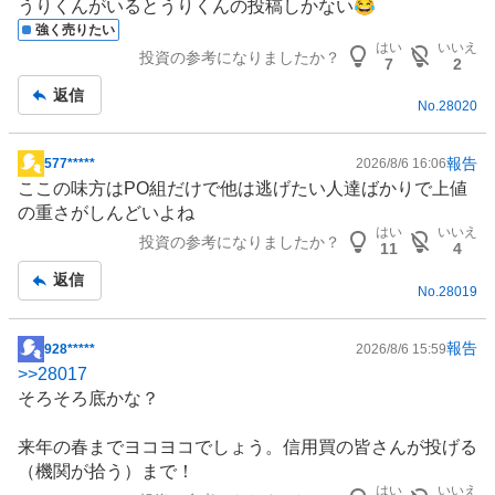
うりくんがいるとうりくんの投稿しかない😂
記
強く売りたい
事
はい
いいえ
投資の参考になりましたか？
7
2
返信
No.
28020
報告
577*****
2026/8/6 16:06
掲
ここの味方はPO組だけで他は逃げたい人達ばかりで上値
示
の重さがしんどいよね
板
はい
いいえ
投資の参考になりましたか？
記
11
4
事
返信
No.
28019
報告
928*****
2026/8/6 15:59
掲
>>
28017
示
そろそろ底かな？
板
記
来年の春までヨコヨコでしょう。信用買の皆さんが投げる
事
（機関が拾う）まで！
はい
いいえ