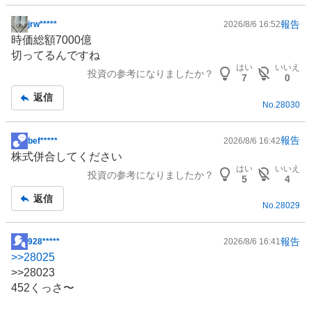
報告
jrw*****
2026/8/6 16:52
掲
時価総額7000億
示
切ってるんですね
板
はい
いいえ
投資の参考になりましたか？
記
7
0
事
返信
No.
28030
報告
bef*****
2026/8/6 16:42
掲
株式併合してください
示
はい
いいえ
投資の参考になりましたか？
板
5
4
記
返信
No.
28029
事
報告
928*****
2026/8/6 16:41
掲
>>
28025
示
>>28023
板
452くっさ〜
記
事