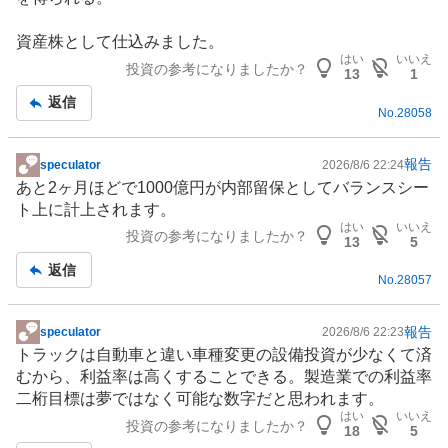
記
事
資産株として仕込みました。
はい
いいえ
投資の参考になりましたか？
13
1
返信
No.
28058
報告
speculator
2026/8/6 22:24
掲
あと2ヶ月ほどで1000億円が内部留保としてバランスシー
示
ト上に計上されます。
板
はい
いいえ
投資の参考になりましたか？
記
13
5
事
返信
No.
28057
報告
speculator
2026/8/6 22:23
掲
トラック
は
自動車
と違い車種変更の
設備投資
が少なくて済
示
むから、利益率は高くすることできる。製造業での利益率
板
二桁目標は夢ではなく可能な数字だと思われます。
記
はい
いいえ
投資の参考になりましたか？
事
18
5