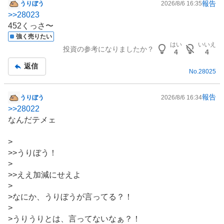
報告
うりぼう
2026/8/6 16:35
掲
>>
28023
示
452くっさ〜
板
強く売りたい
記
はい
いいえ
投資の参考になりましたか？
事
4
4
返信
No.
28025
報告
うりぼう
2026/8/6 16:34
掲
>>
28022
示
なんだテメェ
板
記
>
事
>>うりぼう！
>
>>ええ加減にせえよ
>
>なにか、うりぼうが言ってる？！
>
>うりうりとは、言ってないなぁ？！