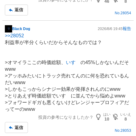
46
8
返信
No.
28054
報告
Black Dog
2026/8/6 19:45
掲
>>
28052
示
利益率が半分くらいだからそんなものでは？
板
記
事
>オマイラここの時価総額、
いすゞ
の45%しかないんだそ
www
>アッホみたいに
トラック
売れてんのに何を恐れているん
だいwww
>しかもこっからシナジー効果が発揮されんのにwww
>とりあえず時価総額でいすゞに並んでから悩めよwww
>フォワードギガも悪くないけどレンジャープロフィアだ
ってーのwww
はい
いいえ
投資の参考になりましたか？
10
8
返信
No.
28053