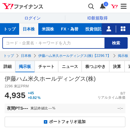
i
ログイン
ID新規取得
主
トップ
日本株
米国株
FX・為替
投資信託
ニュース
な
サ
銘
検索
ー
柄
ビ
を
トップ
日本株
伊藤ハム米久ホールディングス(株)【2296.T】
掲示板
ス
検
索
詳細
掲示板
チャート
ニュース
株つぶやき
決算
伊藤ハム米久ホールディングス(株)
2296
東証PRM
4,935
+45
8/7
リアルタイム株価
+0.92
%
---
夜間PTS
東証終値比
---
%
--:--
ポートフォリオ追加