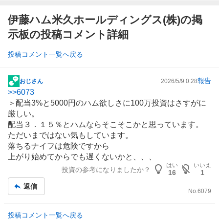
伊藤ハム米久ホールディングス(株)の掲
示板の投稿コメント詳細
投稿コメント一覧へ戻る
報告
おじさん
2026/5/9 0:28
掲
>>
6073
示
＞配当3%と5000円のハム欲しさに100万投資はさすがに
板
厳しい。
記
配当３．１５％とハムならそこそこかと思っています。
事
ただいまではない気もしています。
落ちるナイフは危険ですから
上がり始めてからでも遅くないかと、、、
はい
いいえ
投資の参考になりましたか？
16
1
返信
No.
6079
投稿コメント一覧へ戻る