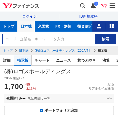
i
ログイン
ID新規取得
主
トップ
日本株
米国株
FX・為替
投資信託
ニュース
な
サ
銘
検索
ー
柄
ビ
を
トップ
日本株
(株)ロゴスホールディングス【205A.T】
掲示板
ス
検
索
詳細
掲示板
チャート
ニュース
株つぶやき
決算
(株)ロゴスホールディングス
205A
東証GRT
1,700
-55
8/10
リアルタイム株価
-3.13
%
---
夜間PTS
東証終値比
---
%
--:--
ポートフォリオ追加