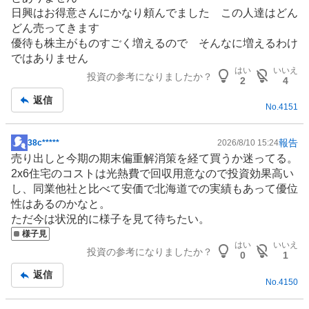
い
日興はお得意さんにかなり頼んでました この人達はどん
0
どん売ってきます
%
優待も株主がものすごく増えるので そんなに増えるわけ
、
ではありません
はい
いいえ
様
投資の参考になりましたか？
2
4
子
返信
見
No.
4151
1
0
報告
38c*****
2026/8/10 15:24
0
掲
売り出しと今期の期末偏重解消策を経て買うか迷ってる。
%
示
2x6住宅のコストは光熱費で回収用意なので投資効果高い
、
板
し、同業他社と比べて安価で北海道での実績もあって優位
売
記
性はあるのかなと。
り
事
ただ今は状況的に様子を見て待ちたい。
た
様子見
い
はい
いいえ
投資の参考になりましたか？
0
0
1
%
返信
No.
4150
、
強