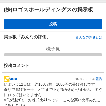
(株)ロゴスホールディングスの掲示板
掲
投稿
示
板
掲示板「みんなの評価」
みんなの評価とは
強
様子見
く
買
い
投稿コメント
た
い
報告
0
yuuki
2026/8/10 18:40
掲
%
いよいよ12日は 約160万株 1680円の受け渡しです
示
、
寄りで逃げる一手 どこまで下がるかわかりません すぐ
板
買
に買ってはいけません
記
い
VCが逃げて 対株式比41％です こんな高い比率みたこ
事
た
とありません