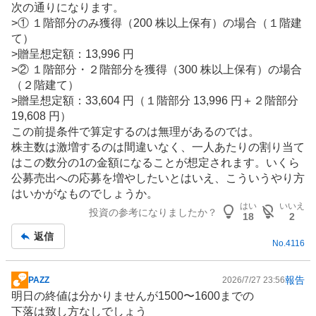
次の通りになります。
>① １階部分のみ獲得（200 株以上保有）の場合（１階建
て）
>贈呈想定額：13,996 円
>② １階部分・２階部分を獲得（300 株以上保有）の場合
（２階建て）
>贈呈想定額：33,604 円（１階部分 13,996 円＋２階部分
19,608 円）
この前提条件で算定するのは無理があるのでは。
株主数は激増するのは間違いなく、一人あたりの割り当て
はこの数分の1の金額になることが想定されます。いくら
公募売出への応募を増やしたいとはいえ、こういうやり方
はいかがなものでしょうか。
はい
いいえ
投資の参考になりましたか？
18
2
返信
No.
4116
報告
PAZZ
2026/7/27 23:56
掲
明日の終値は分かりませんが1500〜1600までの
示
下落は致し方なしでしょう