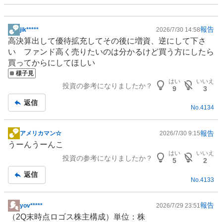
報告
jik*****
2026/7/30 14:58
掲
高決算出して優待拡充してその後に増資、逆にして下さ
示
い
ファンド
高く売りたいのは分かるけど買う方にしたら
板
買ってからにしてほしい
記
様子見
事
はい
いいえ
投資の参考になりましたか？
9
3
返信
No.
4134
報告
アメリカマン☆
2026/7/30 9:15
掲
うーんうーんこ
示
はい
いいえ
投資の参考になりましたか？
板
5
2
記
返信
No.
4133
事
報告
yov*****
2026/7/29 23:51
掲
（2Q末時点ロゴス株主構成）単位：株
示