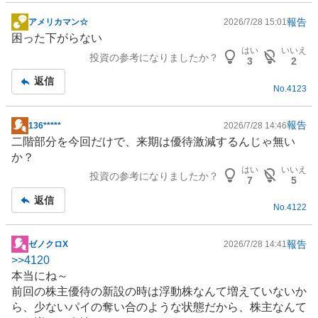
報告
アメリカマン☆
2026/7/28 15:01
掲
困った下がらない
示
はい
いいえ
投資の参考になりましたか？
板
3
2
記
返信
No.
4123
事
報告
136*****
2026/7/28 14:46
掲
二階部分を今回だけで、来期は優待激減するんじゃ無い
示
か？
板
はい
いいえ
投資の参考になりましたか？
記
7
5
事
返信
No.
4122
報告
ゼノクロX
2026/7/28 14:41
掲
>>
4120
示
本当にね～
板
前回の
株主優待
の新設の時は浮動株なんて増えていないか
記
ら、少ないパイの奪い合のような状態だから、株主なんて
事