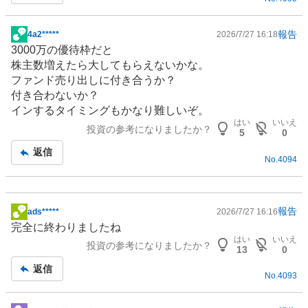
事
報告
4a2*****
2026/7/27 16:18
掲
3000万の優待枠だと
示
株主数増えたら大してもらえないかな。
板
ファンド
売り出しに付き合うか？
記
付き合わないか？
事
インするタイミングもかなり難しいぞ。
はい
いいえ
投資の参考になりましたか？
5
0
返信
No.
4094
報告
ads*****
2026/7/27 16:16
掲
完全に終わりましたね
示
はい
いいえ
投資の参考になりましたか？
板
13
0
記
返信
No.
4093
事