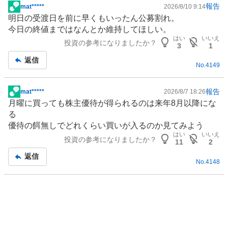
く
報告
mat*****
2026/8/10 9:14
掲
売
明日の受渡日を前に早くもいったん公募割れ。
示
り
今日の終値まではなんとか維持してほしい。
板
た
はい
いいえ
投資の参考になりましたか？
記
3
1
い
事
返信
0
No.
4149
%
報告
mat*****
2026/8/7 18:26
掲
月曜に買っても
株主優待
が得られるのは来年8月以降にな
示
る
板
優待の餌無しでどれくらい買いが入るのか見てみよう
記
はい
いいえ
投資の参考になりましたか？
事
11
2
返信
No.
4148