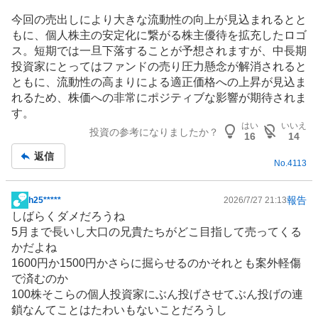
今回の売出しにより大きな流動性の向上が見込まれるとと
もに、個人株主の安定化に繋がる株主優待を拡充したロゴ
ス。短期では一旦下落することが予想されますが、中長期
投資家にとってはファンドの売り圧力懸念が解消されると
ともに、流動性の高まりによる適正価格への上昇が見込ま
れるため、株価への非常にポジティブな影響が期待されま
す。
はい
いいえ
投資の参考になりましたか？
16
14
返信
No.
4113
報告
h25*****
2026/7/27 21:13
掲
しばらくダメだろうね
示
5月まで長いし大口の兄貴たちがどこ目指して売ってくる
板
かだよね
記
1600円か1500円かさらに掘らせるのかそれとも案外軽傷
事
で済むのか
100株そこらの個人投資家にぶん投げさせてぶん投げの連
鎖なんてことはたわいもないことだろうし