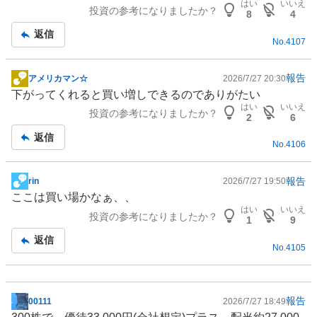
はい
いいえ
投資の参考になりましたか？
事
8
4
返信
No.
4107
報告
アメリカマン☆
2026/7/27 20:30
掲
下がってくれると買い増しできるのでありがたい
示
はい
いいえ
投資の参考になりましたか？
板
2
6
記
返信
No.
4106
事
報告
rin
2026/7/27 19:50
掲
ここは買い場かなぁ、、
示
はい
いいえ
投資の参考になりましたか？
板
1
9
記
返信
No.
4105
事
報告
00111
2026/7/27 18:49
掲