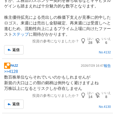
すが、工務店のスポンサー契約を勝ち取るなどキャピタル
ゲインも踏まえれば十分魅力的な数字となります。
株主優待拡充による売出しの株価下支えが見事に的中した
ロゴス。来週には売出し金額確定、再来週には受渡しへと
進むため、流動性向上によるプライム上場に向けたファー
スト
ステップ
に期待がかかります。
はい
いいえ
投資の参考になりましたか？
28
6
返信
No.
4132
報告
PAZZ
2026/7/29 16:47
掲
>>
4128
示
数百株単位ならそれでいいのかもしれませんが
板
新規の大口はこの類の銘柄は例外なく避けますよね
記
万株以上になるとリスクしか存在しません
事
はい
いいえ
投資の参考になりましたか？
14
8
返信
No.
4130