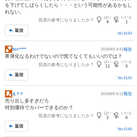
記
を下げてしばらくしたら・・・という可能性があるかもし
事
れない。
はい
いいえ
投資の参考になりましたか？
9
1
返信
No.
4143
報告
5cc*****
2026/8/5 9:42
掲
希薄化なるわけでないので慌てなくてもいいのでは？
示
はい
いいえ
投資の参考になりましたか？
板
11
5
記
返信
No.
4142
事
報告
え？？
2026/8/5 8:12
掲
売り出し多すぎだろ
示
特別優待でカバーできるのか？
板
はい
いいえ
投資の参考になりましたか？
記
2
6
事
返信
No.
4140