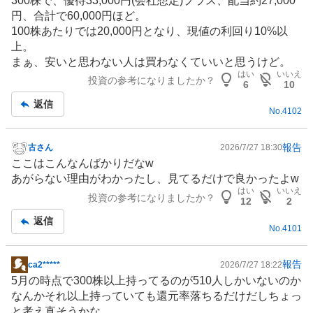
300株で、優待33,000円(会社想定)プラス、配当約27,000
示
円、合計で60,000円ほど。
板
100株あたりでは20,000円となり、現値の利回り10%以
記
上。
事
まぁ、安いと思わない人は買わなくていいと思うけど。
はい
いいえ
投資の参考になりましたか？
6
10
返信
No.
4102
報告
古さん
2026/7/27 18:30
掲
ここはこんなんばかりだなw
示
あがらない理由がわかったし、見てるだけで良かったよw
板
はい
いいえ
投資の参考になりましたか？
記
12
2
事
返信
No.
4101
報告
ca2*****
2026/7/27 18:22
掲
5月の時点で300株以上持ってるのが510人しかいないのか
示
なんかそれ以上持っていても還元率落ちるだけだしちょっ
板
と考え直そうかな