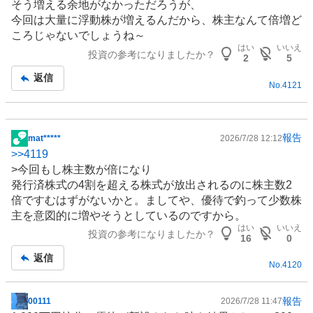
そう増える余地がなかっただろうが、
今回は大量に浮動株が増えるんだから、株主なんて倍増ど
ころじゃないでしょうね～
はい
いいえ
投資の参考になりましたか？
2
5
返信
No.
4121
報告
mat*****
2026/7/28 12:12
掲
>>
4119
示
>今回もし株主数が倍になり
板
発行済株式の4割を超える株式が放出されるのに株主数2
記
倍ですむはずがないかと。ましてや、優待で釣って少数株
事
主を意図的に増やそうとしているのですから。
はい
いいえ
投資の参考になりましたか？
16
0
返信
No.
4120
報告
00111
2026/7/28 11:47
掲