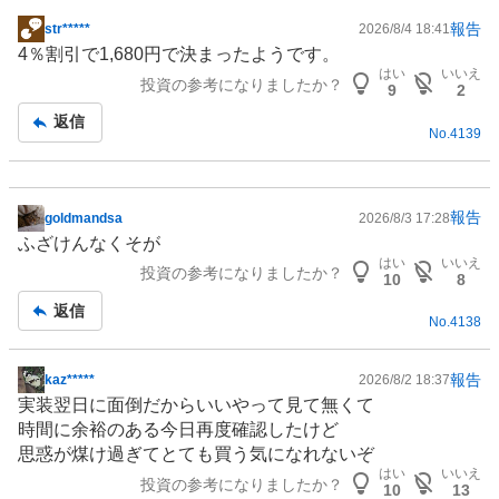
報告
str*****
2026/8/4 18:41
掲
4％割引で1,680円で決まったようです。
示
はい
いいえ
投資の参考になりましたか？
板
9
2
記
返信
No.
4139
事
報告
goldmandsa
2026/8/3 17:28
掲
ふざけんなくそが
示
はい
いいえ
投資の参考になりましたか？
板
10
8
記
返信
No.
4138
事
報告
kaz*****
2026/8/2 18:37
掲
実装翌日に面倒だからいいやって見て無くて
示
時間に余裕のある今日再度確認したけど
板
思惑が煤け過ぎてとても買う気になれないぞ
記
はい
いいえ
投資の参考になりましたか？
事
10
13