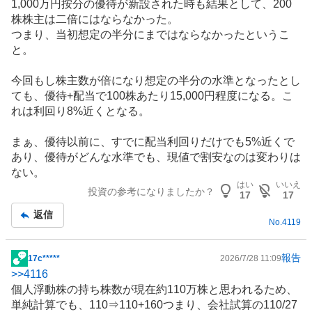
1,000万円按分の優待が新設された時も結果として、200
示
株株主は二倍にはならなかった。
板
つまり、当初想定の半分にまではならなかったというこ
記
と。
事
今回もし株主数が倍になり想定の半分の水準となったとし
ても、優待+配当で100株あたり15,000円程度になる。こ
れは利回り8%近くとなる。
まぁ、優待以前に、すでに配当利回りだけでも5%近くで
あり、優待がどんな水準でも、現値で割安なのは変わりは
ない。
はい
いいえ
投資の参考になりましたか？
17
17
返信
No.
4119
報告
17c*****
2026/7/28 11:09
掲
>>
4116
示
個人浮動株の持ち株数が現在約110万株と思われるため、
板
単純計算でも、110⇒110+160つまり、会社試算の110/27
記