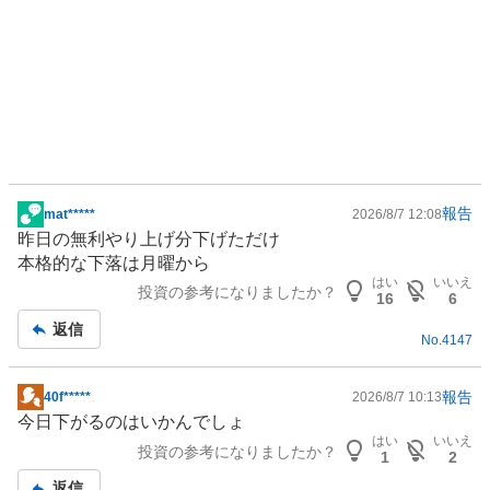
報告
mat*****
2026/8/7 12:08
掲
昨日の無利やり上げ分下げただけ
示
本格的な下落は月曜から
板
はい
いいえ
投資の参考になりましたか？
記
16
6
事
返信
No.
4147
報告
40f*****
2026/8/7 10:13
掲
今日下がるのはいかんでしょ
示
はい
いいえ
投資の参考になりましたか？
板
1
2
記
返信