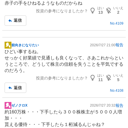
赤子の手をひねるようなものだからね
はい
いいえ
投資の参考になりましたか？
13
2
返信
No.
4109
報告
前向きになりたい
2026/7/27 21:00
掲
ひどい事するね。
示
せっかく好業績で見通しも良くなって、さあこれからとい
板
うところで、どうして株主の信頼を失うことを平気でする
記
のだろう。
事
はい
いいえ
投資の参考になりましたか？
11
5
返信
No.
4108
報告
ゼノクロX
2026/7/27 20:32
掲
約160万株・・・下手したら３００株株主が５０００人増
示
加・・・
板
貰える優待・・・下手したら１桁減るんじゃね？
記