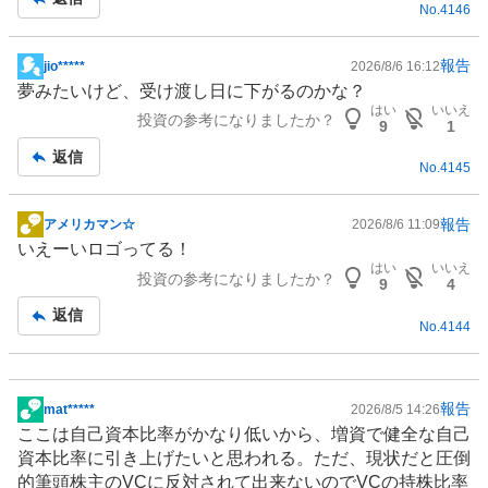
No.
4146
事
報告
jio*****
2026/8/6 16:12
掲
夢みたいけど、受け渡し日に下がるのかな？
示
はい
いいえ
投資の参考になりましたか？
板
9
1
記
返信
No.
4145
事
報告
アメリカマン☆
2026/8/6 11:09
掲
いえーいロゴってる！
示
はい
いいえ
投資の参考になりましたか？
板
9
4
記
返信
No.
4144
事
報告
mat*****
2026/8/5 14:26
掲
ここは自己資本比率がかなり低いから、増資で健全な自己
示
資本比率に引き上げたいと思われる。ただ、現状だと圧倒
板
的筆頭株主のVCに反対されて出来ないのでVCの持株比率