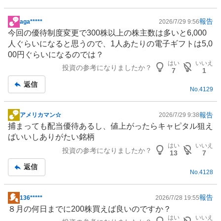
報告
aga*****
2026/7/29 9:56
掲
今回の優待制度変更で300株以上の株主数は多いと6,000
示
人ぐらいになると思うので、1人あたりの電子ギフトは5,0
板
00円ぐらいになるのでは？
記
はい
いいえ
投資の参考になりましたか？
事
7
1
返信
No.
4129
報告
アメリカマン☆
2026/7/29 9:38
掲
捕まっても配当優待あるし、値上がったらキャピタル狙え
示
ばいいしありがたい銘柄
板
はい
いいえ
投資の参考になりましたか？
記
13
7
事
返信
No.
4128
報告
136*****
2026/7/28 19:55
掲
８月の何日までに200株買えば良いのですか？
示
はい
いいえ