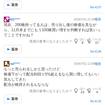
返信
No.
4137
報告
422*****
2026/7/31 21:30
掲
現在、200株持ってる人は、売り出し後の株価を見なが
示
ら、11月末までにもう100株買い増すか判断すれば良いっ
板
てことですかね？
記
はい
いいえ
投資の参考になりましたか？
事
8
17
返信
No.
4136
報告
ca2*****
2026/7/31 12:08
掲
もっと売られるしかと思ったけど
示
株価下がって配当利回り5%超えるなら買い増してもいい
板
気もしてきた
記
配当が維持されるんならな
事
はい
いいえ
投資の参考になりましたか？
23
4
返信
No.
4135