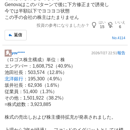
板
Genovaはこのパターンで後に下方修正まで誘発し
記
今では半額以下でヨコヨコ状態
事
この手の会社の株主はたまりません
はい
いいえ
投資の参考になりましたか？
15
6
返信
No.
4114
報告
yov*****
2026/7/27 22:51
掲
（ロゴス株主構成）単位：株
示
エンデバー：1,608,752（40.9%）
板
池田社長：503,574（12.8%）
記
北洋銀行
：195,300（4.9%）
事
坂井社長：62,936（1.6%）
従業員：51,400（1.3%）
その他：1,501,922（38.2%）
=株式総数：3,923,885
株式の売出しおよび
株主優待
拡充が発表されました。
上場から2年が経過し、
ファンド
のイグジットとしては標