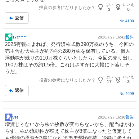
記
はい
いいえ
投資の参考になりましたか？
事
3
0
返信
No.
4100
報告
17c*****
2026/7/27 16:42
掲
2025有報によれば、発行済株式数390万株のうち、今回の
示
売主含む大株主が約7割の280万株を保有している。個人
板
浮動株が残りの110万株ぐらいとしたら、今回の売り出し
記
160万株はその約1.5倍。これはさすがに大幅に下落しそ
事
うだ。
はい
いいえ
投資の参考になりましたか？
17
3
返信
No.
4099
報告
vet
2026/7/27 16:38
掲
増資じゃないから株の枚数が変わらないから、配当はかわ
示
らず、株の流動性が増えて株主が3倍になったと仮定して
板
も優待の原資が3倍になればほぼ現状維持。冷静に考えれ