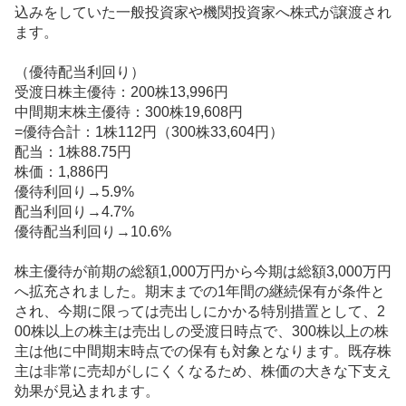
込みをしていた一般投資家や機関投資家へ株式が譲渡され
ます。
（優待配当利回り）
受渡日株主優待：200株13,996円
中間期末株主優待：300株19,608円
=優待合計：1株112円（300株33,604円）
配当：1株88.75円
株価：1,886円
優待利回り→5.9%
配当利回り→4.7%
優待配当利回り→10.6%
株主優待が前期の総額1,000万円から今期は総額3,000万円
へ拡充されました。期末までの1年間の継続保有が条件と
され、今期に限っては売出しにかかる特別措置として、2
00株以上の株主は売出しの受渡日時点で、300株以上の株
主は他に中間期末時点での保有も対象となります。既存株
主は非常に売却がしにくくなるため、株価の大きな下支え
効果が見込まれます。