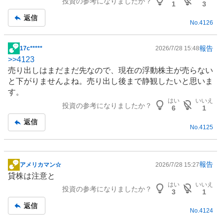
投資の参考になりましたか？
板
1
3
記
返信
No.
4126
事
報告
17c*****
2026/7/28 15:48
掲
>>
4123
示
売り出しはまだまだ先なので、現在の浮動株主が売らない
板
と下がりませんよね。売り出し後まで静観したいと思いま
記
す。
事
はい
いいえ
投資の参考になりましたか？
6
1
返信
No.
4125
報告
アメリカマン☆
2026/7/28 15:27
掲
貸株は注意と
示
はい
いいえ
投資の参考になりましたか？
板
3
1
記
返信
No.
4124
事