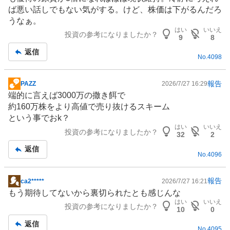
記
ば悪い話しでもない気がする。けど、株価は下がるんだろ
事
うなぁ。
はい
いいえ
投資の参考になりましたか？
9
8
返信
No.
4098
報告
PAZZ
2026/7/27 16:29
掲
端的に言えば3000万の撒き餌で
示
約160万株をより高値で売り抜けるスキーム
板
という事でおk？
記
はい
いいえ
投資の参考になりましたか？
事
32
2
返信
No.
4096
報告
ca2*****
2026/7/27 16:21
掲
もう期待してないから裏切られたとも感じんな
示
はい
いいえ
投資の参考になりましたか？
板
10
0
記
返信
No.
4095