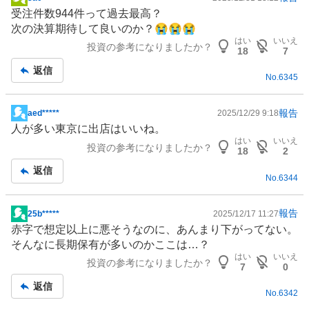
掲
受注件数944件って過去最高？
示
次の決算期待して良いのか？😭😭😭
板
はい
いいえ
投資の参考になりましたか？
記
18
7
事
返信
No.
6345
報告
aed*****
2025/12/29 9:18
掲
人が多い東京に出店はいいね。
示
はい
いいえ
投資の参考になりましたか？
板
18
2
記
返信
No.
6344
事
報告
25b*****
2025/12/17 11:27
掲
赤字で想定以上に悪そうなのに、あんまり下がってない。
示
そんなに長期保有が多いのかここは…？
板
はい
いいえ
投資の参考になりましたか？
記
7
0
事
返信
No.
6342