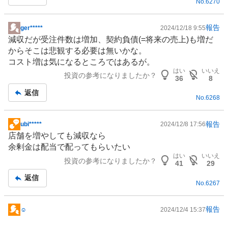
No.
6270
報告
ger*****
2024/12/18 9:55
掲
減収だが受注件数は増加、契約負債(=将来の売上)も増だ
示
からそこは悲観する必要は無いかな。
板
コスト増は気になるところではあるが。
記
はい
いいえ
投資の参考になりましたか？
事
36
8
返信
No.
6268
報告
ubi*****
2024/12/8 17:56
掲
店舗を増やしても減収なら
示
余剰金は配当で配ってもらいたい
板
はい
いいえ
投資の参考になりましたか？
記
41
29
事
返信
No.
6267
報告
☺
2024/12/4 15:37
掲
示