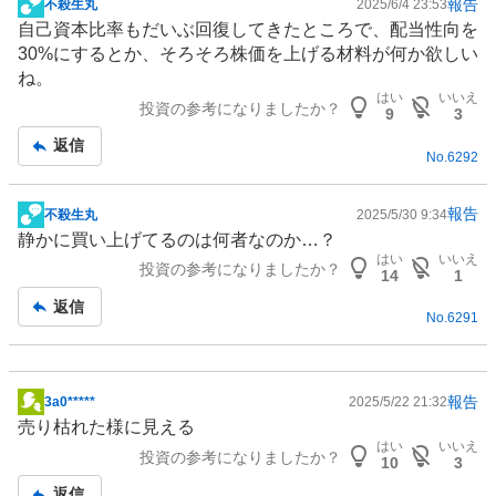
報告
不殺生丸
2025/6/4 23:53
掲
自己資本比率もだいぶ回復してきたところで、配当性向を
示
30%にするとか、そろそろ株価を上げる材料が何か欲しい
板
ね。
記
はい
いいえ
投資の参考になりましたか？
事
9
3
返信
No.
6292
報告
不殺生丸
2025/5/30 9:34
掲
静かに買い上げてるのは何者なのか…？
示
はい
いいえ
投資の参考になりましたか？
板
14
1
記
返信
No.
6291
事
報告
3a0*****
2025/5/22 21:32
掲
売り枯れた様に見える
示
はい
いいえ
投資の参考になりましたか？
板
10
3
記
返信