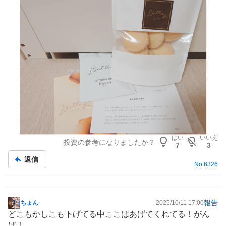
事
はい
いいえ
投資の参考になりましたか？
7
3
返信
No.
6326
報告
ちょん
2025/10/11 17:00
掲
どこもかしこも下げてる中ここはあげてくれてる！がん
示
ば！