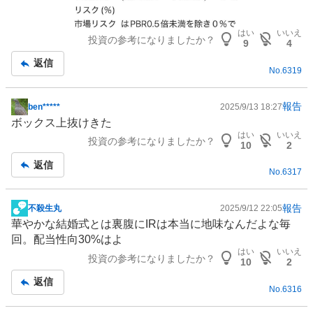
はい
いいえ
投資の参考になりましたか？
9
4
返信
No.
6319
報告
ben*****
2025/9/13 18:27
掲
ボックス上抜けきた
示
はい
いいえ
投資の参考になりましたか？
板
10
2
記
返信
No.
6317
事
報告
不殺生丸
2025/9/12 22:05
掲
華やかな結婚式とは裏腹に
IR
は本当に地味なんだよな毎
示
回。配当性向30%はよ
板
はい
いいえ
投資の参考になりましたか？
記
10
2
事
返信
No.
6316