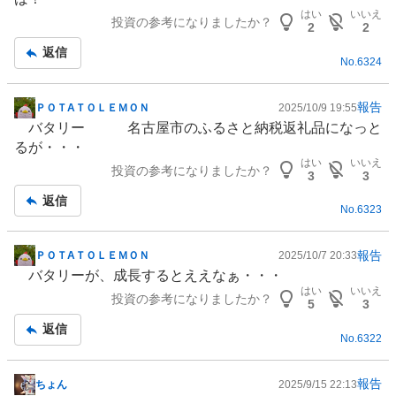
板
はい
いいえ
投資の参考になりましたか？
記
2
2
事
返信
No.
6324
報告
ＰＯＴAＴＯＬＥＭＯＮ
2025/10/9 19:55
掲
バタリー 名古屋市の
ふるさと納税
返礼品になっと
示
るが・・・
板
はい
いいえ
投資の参考になりましたか？
記
3
3
事
返信
No.
6323
報告
ＰＯＴAＴＯＬＥＭＯＮ
2025/10/7 20:33
掲
バタリーが、成長するとええなぁ・・・
示
はい
いいえ
投資の参考になりましたか？
板
5
3
記
返信
No.
6322
事
報告
ちょん
2025/9/15 22:13
掲