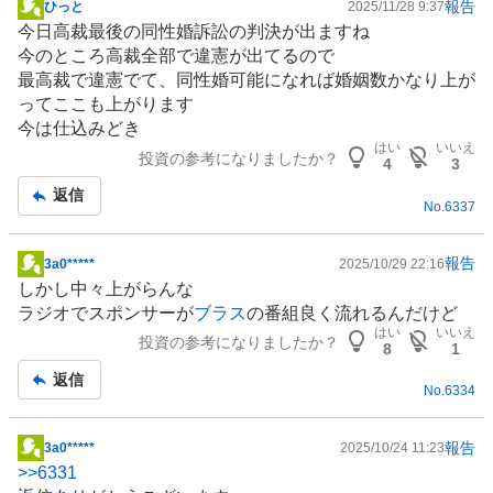
報告
ひっと
2025/11/28 9:37
掲
今日高裁最後の同性婚訴訟の判決が出ますね
示
今のところ高裁全部で違憲が出てるので
板
最高裁で違憲でて、同性婚可能になれば婚姻数かなり上が
記
ってここも上がります
事
今は仕込みどき
はい
いいえ
投資の参考になりましたか？
4
3
返信
No.
6337
報告
3a0*****
2025/10/29 22:16
掲
しかし中々上がらんな
示
ラジオでスポンサーが
ブラス
の番組良く流れるんだけど
板
はい
いいえ
投資の参考になりましたか？
記
8
1
事
返信
No.
6334
報告
3a0*****
2025/10/24 11:23
掲
>>
6331
示