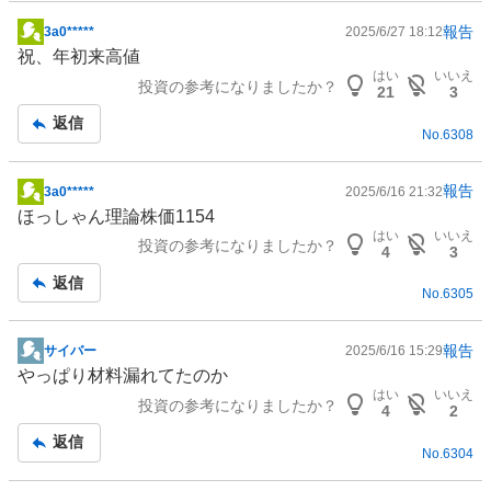
報告
3a0*****
2025/6/27 18:12
掲
祝、年初来高値
示
はい
いいえ
投資の参考になりましたか？
板
21
3
記
返信
No.
6308
事
報告
3a0*****
2025/6/16 21:32
掲
ほっしゃん理論株価1154
示
はい
いいえ
投資の参考になりましたか？
板
4
3
記
返信
No.
6305
事
報告
サイバー
2025/6/16 15:29
掲
やっぱり材料漏れてたのか
示
はい
いいえ
投資の参考になりましたか？
板
4
2
記
返信
No.
6304
事