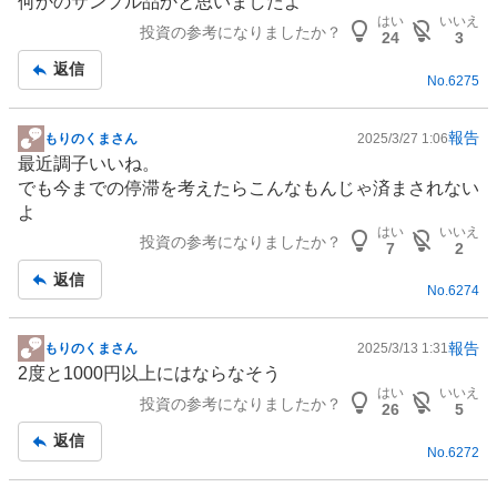
何かのサンプル品かと思いましたよ
はい
いいえ
投資の参考になりましたか？
24
3
返信
No.
6275
報告
もりのくまさん
2025/3/27 1:06
掲
最近調子いいね。
示
でも今までの停滞を考えたらこんなもんじゃ済まされない
板
よ
記
はい
いいえ
投資の参考になりましたか？
事
7
2
返信
No.
6274
報告
もりのくまさん
2025/3/13 1:31
掲
2度と1000円以上にはならなそう
示
はい
いいえ
投資の参考になりましたか？
板
26
5
記
返信
No.
6272
事