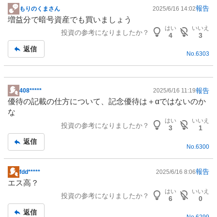
報告
もりのくまさん
2025/6/16 14:02
掲
増益分で暗号資産でも買いましょう
示
はい
いいえ
投資の参考になりましたか？
板
4
3
記
返信
No.
6303
事
報告
408*****
2025/6/16 11:19
掲
優待の記載の仕方について、記念優待は＋αではないのか
示
な
板
はい
いいえ
投資の参考になりましたか？
記
3
1
事
返信
No.
6300
報告
fdd*****
2025/6/16 8:06
掲
エス高？
示
はい
いいえ
投資の参考になりましたか？
板
6
0
記
返信