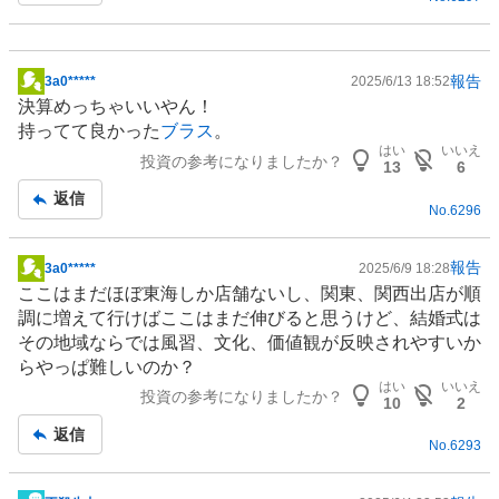
事
報告
3a0*****
2025/6/13 18:52
掲
決算めっちゃいいやん！
示
持ってて良かった
ブラス
。
板
はい
いいえ
投資の参考になりましたか？
記
13
6
事
返信
No.
6296
報告
3a0*****
2025/6/9 18:28
掲
ここはまだほぼ東海しか店舗ないし、関東、関西出店が順
示
調に増えて行けばここはまだ伸びると思うけど、結婚式は
板
その地域ならでは風習、文化、価値観が反映されやすいか
記
らやっぱ難しいのか？
事
はい
いいえ
投資の参考になりましたか？
10
2
返信
No.
6293