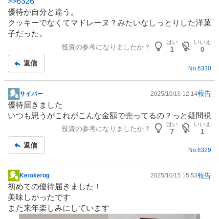
>>
6326
示
優待が自分と違う。
板
クッキーでなくてマドレーヌ？みたいなしっとりした洋菓
記
子だった。
事
はい
いいえ
投資の参考になりましたか？
1
0
返信
No.
6330
報告
サイバー
2025/10/16 12:14
掲
優待届きました
示
いつも思うがこれがこんな金額で売ってるの？っと疑問視
板
はい
いいえ
投資の参考になりましたか？
記
7
1
事
返信
No.
6329
報告
Kerokerog
2025/10/15 15:53
掲
初めての優待届きました！
示
美味しかったです
板
また来年楽しみにしています
記