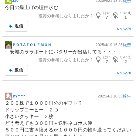
報告
3a0*****
2025/4/21 18:26
掲
今日の爆上げの理由求む
示
はい
いいえ
投資の参考になりましたか？
板
7
1
記
返信
No.
6279
事
報告
ＰＯＴAＴＯＬＥＭＯＮ
2025/4/19 16:36
掲
安城のララポートにバタリーが出店してる・・・
示
はい
いいえ
投資の参考になりましたか？
板
7
2
記
返信
No.
6278
事
報告
3f7*****
2025/4/1 10:33
掲
２００株で１０００円分のギフト？
示
ドリップコーヒー ２つ
板
小さいクッキー ２枚
記
どう考えても３００円＋送料ネコポス便
事
５００円に書き換えるか１０００円の物を送ってください