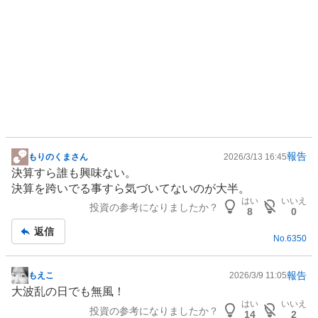
報告
もりのくまさん
2026/3/13 16:45
掲
決算すら誰も興味ない。
示
決算を跨いでる事すら気づいてないのが大半。
板
はい
いいえ
投資の参考になりましたか？
記
8
0
事
返信
No.
6350
報告
もえこ
2026/3/9 11:05
掲
大波乱の日でも無風！
示
はい
いいえ
投資の参考になりましたか？
板
14
2