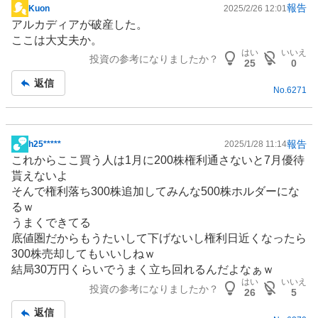
報告
Kuon
2025/2/26 12:01
掲
アルカディアが破産した。
示
ここは大丈夫か。
板
はい
いいえ
投資の参考になりましたか？
記
25
0
事
返信
No.
6271
報告
h25*****
2025/1/28 11:14
掲
これからここ買う人は1月に200株権利通さないと7月優待
示
貰えないよ
板
そんで権利落ち300株追加してみんな500株ホルダーにな
記
るｗ
事
うまくできてる
底値圏だからもうたいして下げないし権利日近くなったら
300株売却してもいいしねｗ
結局30万円くらいでうまく立ち回れるんだよなぁｗ
はい
いいえ
投資の参考になりましたか？
26
5
返信