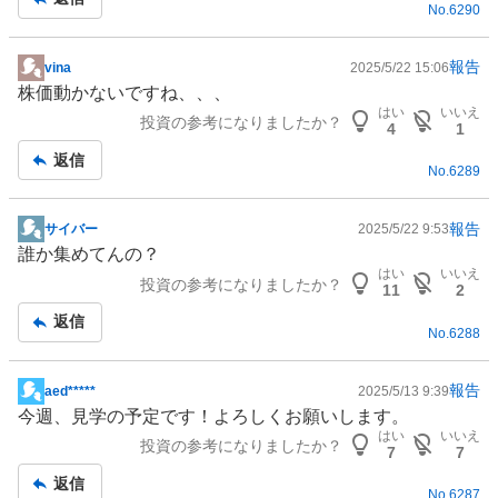
No.
6290
事
報告
vina
2025/5/22 15:06
掲
株価動かないですね、、、
示
はい
いいえ
投資の参考になりましたか？
板
4
1
記
返信
No.
6289
事
報告
サイバー
2025/5/22 9:53
掲
誰か集めてんの？
示
はい
いいえ
投資の参考になりましたか？
板
11
2
記
返信
No.
6288
事
報告
aed*****
2025/5/13 9:39
掲
今週、見学の予定です！よろしくお願いします。
示
はい
いいえ
投資の参考になりましたか？
板
7
7
記
返信
No.
6287