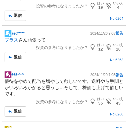
示
はい
いいえ
投資の参考になりましたか？
板
19
4
記
返信
No.
6264
事
報告
aed*****
2024/11/26 9:08
掲
ブラス
さん頑張って
示
はい
いいえ
投資の参考になりましたか？
板
12
10
記
返信
No.
6263
事
報告
665*****
2024/11/20 7:05
掲
優待をやめて配当を増やして欲しいです。送料やら手間と
示
かいろいろかかると思うし…そして、株価も上げて欲しい
板
です。
記
はい
いいえ
投資の参考になりましたか？
事
35
43
返信
No.
6260