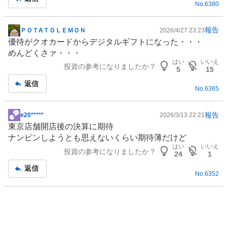
No.
6380
事
報告
ＰＯＴAＴＯＬＥＭＯＮ
2026/4/27 23:23
掲
優待がクオカードからデジタルギフトになった・・・
示
めんどくさァ・・・
板
はい
いいえ
投資の参考になりましたか？
記
5
15
事
返信
No.
6365
報告
e20*****
2026/3/13 22:21
掲
東京店舗開店後の決算に期待
示
ナンピンしようとも思えないくらい期待薄だけど
板
はい
いいえ
投資の参考になりましたか？
記
24
1
事
返信
No.
6352