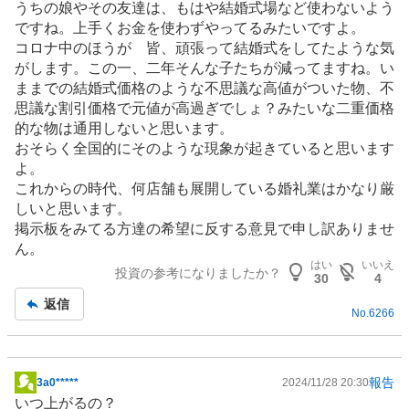
うちの娘やその友達は、もはや結婚式場など使わないよう
板
ですね。上手くお金を使わずやってるみたいですよ。
記
コロナ中のほうが 皆、頑張って結婚式をしてたような気
事
がします。この一、二年そんな子たちが減ってますね。い
ままでの結婚式価格のような不思議な高値がついた物、不
思議な割引価格で元値が高過ぎでしょ？みたいな二重価格
的な物は通用しないと思います。
おそらく全国的にそのような現象が起きていると思います
よ。
これからの時代、何店舗も展開している婚礼業はかなり厳
しいと思います。
掲示板をみてる方達の希望に反する意見で申し訳ありませ
ん。
はい
いいえ
投資の参考になりましたか？
30
4
返信
No.
6266
報告
3a0*****
2024/11/28 20:30
掲
いつ上がるの？