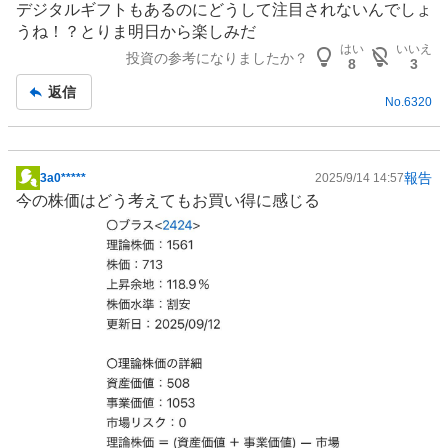
デジタルギフトもあるのにどうして注目されないんでしょ
示
うね！？とりま明日から楽しみだ
板
はい
いいえ
投資の参考になりましたか？
記
8
3
事
返信
No.
6320
報告
3a0*****
2025/9/14 14:57
掲
今の株価はどう考えてもお買い得に感じる
示
板
記
事