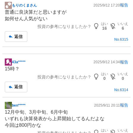
報告
もりのくまさん
2025/9/12 17:20
掲
普通に良決算だと思いますが
示
如何せん人気がない
板
はい
いいえ
投資の参考になりましたか？
記
16
6
事
返信
No.
6315
報告
43a*****
2025/9/12 14:34
掲
15時？
示
はい
いいえ
投資の参考になりましたか？
板
0
0
記
返信
No.
6314
事
報告
ben*****
2025/9/11 20:11
掲
12月中旬、3月中旬、6月中旬
示
いずれも決算発表から上昇開始してるんだよな
板
今回は800円かな
記
はい
いいえ