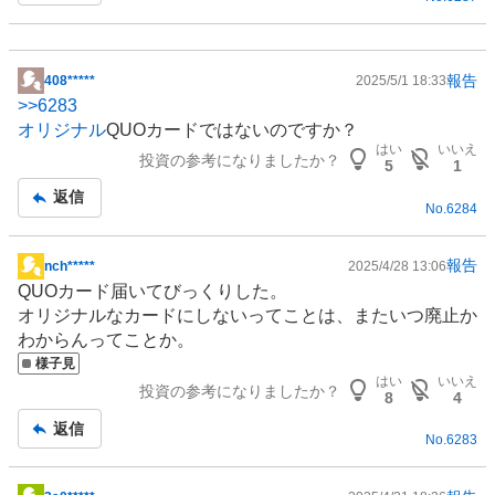
事
報告
408*****
2025/5/1 18:33
掲
>>
6283
示
オリジナル
QUOカードではないのですか？
板
はい
いいえ
投資の参考になりましたか？
記
5
1
事
返信
No.
6284
報告
nch*****
2025/4/28 13:06
掲
QUOカード届いてびっくりした。
示
オリジナルなカードにしないってことは、またいつ廃止か
板
わからんってことか。
記
様子見
事
はい
いいえ
投資の参考になりましたか？
8
4
返信
No.
6283