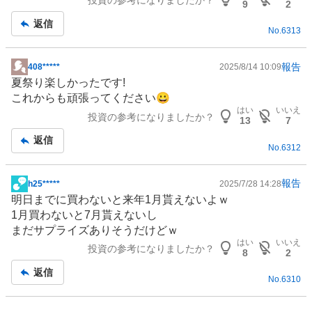
投資の参考になりましたか？
事
9
2
返信
No.
6313
報告
408*****
2025/8/14 10:09
掲
夏祭り楽しかったです!
示
これからも頑張ってください😀
板
はい
いいえ
投資の参考になりましたか？
記
13
7
事
返信
No.
6312
報告
h25*****
2025/7/28 14:28
掲
明日までに買わないと来年1月貰えないよｗ
示
1月買わないと7月貰えないし
板
まだサプライズありそうだけどｗ
記
はい
いいえ
投資の参考になりましたか？
事
8
2
返信
No.
6310