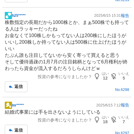
No.
6299
事
報告
h25*****
2025/6/15 15:31
掲
株数指定の長期だから1000株とか、まぁ500株でも持って
示
る人はラッキーだったね
板
お金なくて100株しかもってない人は200株にしたほうが
記
いいし200株しか持ってない人は500株に仕上げたほうが
事
いい
たぶん誰も注目してないから安く寄って買えると思う
そして優待過疎の1月7月の注目銘柄となって6月権利が終
わったら資金が流入するだろうしらんけどｗ
はい
いいえ
投資の参考になりましたか？
12
5
返信
No.
6298
報告
lnr*****
2025/6/15 7:12
掲
結婚式事業には手を出さないようにしている
示
はい
いいえ
投資の参考になりましたか？
板
18
7
記
返信
No.
6297