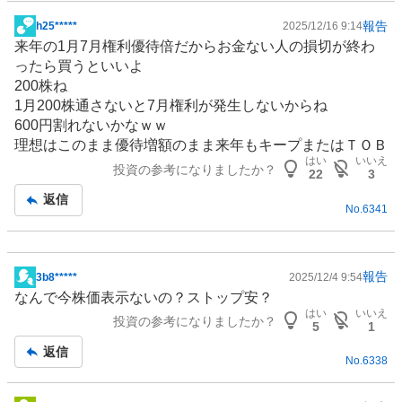
報告
h25*****
2025/12/16 9:14
掲
来年の1月7月権利優待倍だからお金ない人の損切が終わ
示
ったら買うといいよ
板
200株ね
記
1月200株通さないと7月権利が発生しないからね
事
600円割れないかなｗｗ
理想はこのまま優待増額のまま来年もキープまたはＴＯＢ
はい
いいえ
投資の参考になりましたか？
22
3
返信
No.
6341
報告
3b8*****
2025/12/4 9:54
掲
なんで今株価表示ないの？ストップ安？
示
はい
いいえ
投資の参考になりましたか？
板
5
1
記
返信
No.
6338
事