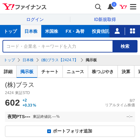
i
ログイン
ID新規取得
主
トップ
日本株
米国株
FX・為替
投資信託
ニュース
な
サ
銘
検索
ー
柄
ビ
を
トップ
日本株
(株)ブラス【2424.T】
掲示板
ス
検
索
詳細
掲示板
チャート
ニュース
株つぶやき
決算
(株)ブラス
2424
東証STD
602
+2
8/7
リアルタイム株価
+0.33
%
---
夜間PTS
東証終値比
---
%
--:--
ポートフォリオ追加