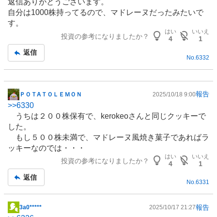
返信ありがとうございます。
板
自分は1000株持ってるので、マドレーヌだったみたいで
記
す。
事
はい
いいえ
投資の参考になりましたか？
4
1
返信
No.
6332
報告
ＰＯＴAＴＯＬＥＭＯＮ
2025/10/18 9:00
掲
>>
6330
示
うちは２００株保有で、kerokeoさんと同じクッキーで
板
した。
記
もし５００株未満で、マドレーヌ風焼き
菓子
であればラ
事
ッキーなのでは・・・
はい
いいえ
投資の参考になりましたか？
4
1
返信
No.
6331
報告
3a0*****
2025/10/17 21:27
掲