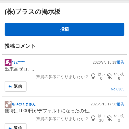
(株)ブラスの掲示板
掲
投稿
示
板
投稿コメント
報告
43a*****
2026/8/6 15:19
掲
出来高ゼロ。。
示
はい
いいえ
投資の参考になりましたか？
板
0
0
記
返信
No.
6385
事
報告
もりのくまさん
2026/6/15 17:58
掲
優待は1000円がデフォルトになったのね。
示
はい
いいえ
投資の参考になりましたか？
板
10
2
記
返信