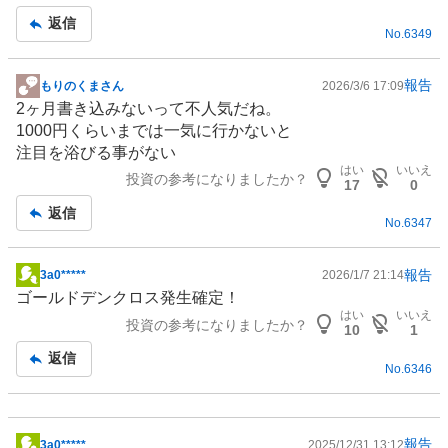
記
返信
No.
6349
事
報告
もりのくまさん
2026/3/6 17:09
掲
2ヶ月書き込みないって不人気だね。
示
1000円くらいまでは一気に行かないと
板
注目を浴びる事がない
記
はい
いいえ
投資の参考になりましたか？
事
17
0
返信
No.
6347
報告
3a0*****
2026/1/7 21:14
掲
ゴールドデンクロス発生確定！
示
はい
いいえ
投資の参考になりましたか？
板
10
1
記
返信
No.
6346
事
報告
3a0*****
2025/12/31 13:12