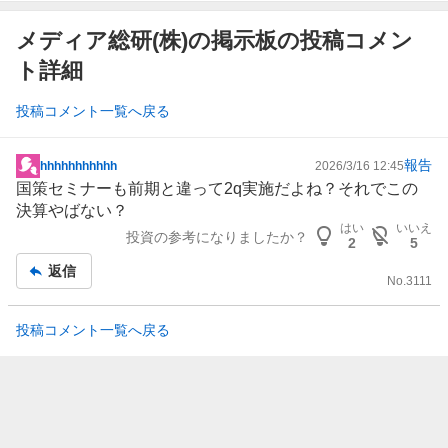
メディア総研(株)の掲示板の投稿コメン
ト詳細
投稿コメント一覧へ戻る
報告
hhhhhhhhhhh
2026/3/16 12:45
掲
国策セミナーも前期と違って2q実施だよね？それでこの
示
決算やばない？
板
はい
いいえ
投資の参考になりましたか？
記
2
5
事
返信
No.
3111
投稿コメント一覧へ戻る