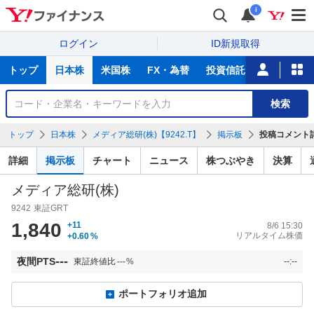
i
ログイン
ID新規取得
主
トップ
日本株
米国株
FX・為替
投資信託
ニュース
な
サ
銘
検索
ー
柄
ビ
を
トップ
日本株
メディア総研(株)【9242.T】
掲示板
投稿コメント
ス
検
索
詳細
掲示板
チャート
ニュース
株つぶやき
決算
メディア総研(株)
9242
東証GRT
1,840
+11
8/6 15:30
リアルタイム株価
+0.60
%
---
夜間PTS
東証終値比
---
%
--:--
ポートフォリオ追加