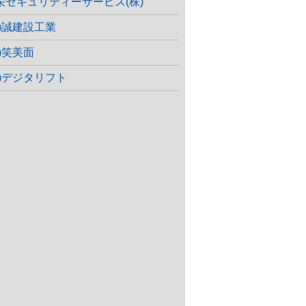
栄セキュリティーサービス(株)
株)誠建設工業
株)笑美面
株)デジタリフト