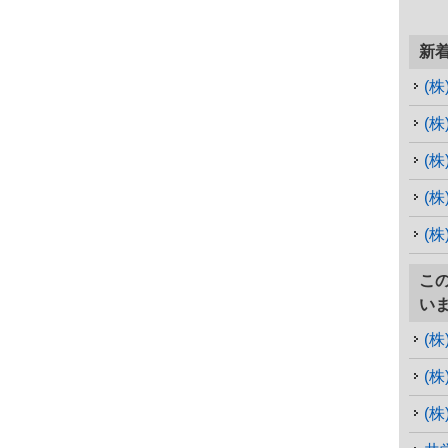
新
(
(
(
(
こ
い
(
(
(