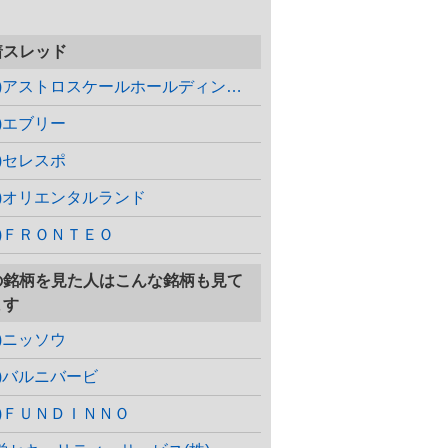
着スレッド
(株)アストロスケールホールディングス
株)エブリー
株)セレスポ
株)オリエンタルランド
株)ＦＲＯＮＴＥＯ
の銘柄を見た人はこんな銘柄も見て
ます
株)ニッソウ
株)バルニバービ
株)ＦＵＮＤＩＮＮＯ