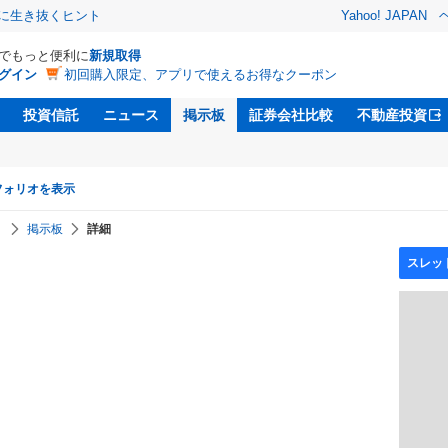
クに生き抜くヒント
Yahoo! JAPAN
Dでもっと便利に
新規取得
グイン
初回購入限定、アプリで使えるお得なクーポン
投資信託
ニュース
掲示板
証券会社比較
不動産投資
フォリオを表示
】
掲示板
詳細