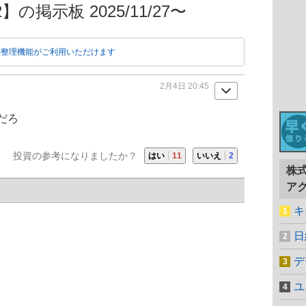
の掲示板 2025/11/27〜
動整理機能がご利用いただけます
2月4日 20:45
だろ
投資の参考になりましたか？
はい
11
いいえ
2
株
ア
キ
日
デ
ユ