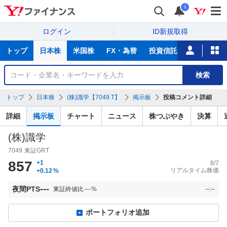
i
ログイン
ID新規取得
主
トップ
日本株
米国株
FX・為替
投資信託
ニュース
な
サ
銘
検索
ー
柄
ビ
を
トップ
日本株
(株)識学【7049.T】
掲示板
投稿コメント詳細
ス
検
索
詳細
掲示板
チャート
ニュース
株つぶやき
決算
(株)識学
7049
東証GRT
857
+1
8/7
リアルタイム株価
+0.12
%
---
夜間PTS
東証終値比
---
%
--:--
ポートフォリオ追加