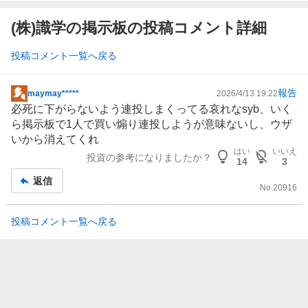
(株)識学の掲示板の投稿コメント詳細
投稿コメント一覧へ戻る
報告
maymay*****
2026/4/13 19:22
掲
必死に下がらないよう連投しまくってる哀れなsyb、いく
示
ら掲示板で1人で買い煽り連投しようが意味ないし、ウザ
板
いから消えてくれ
記
はい
いいえ
投資の参考になりましたか？
事
14
3
返信
No.
20916
投稿コメント一覧へ戻る