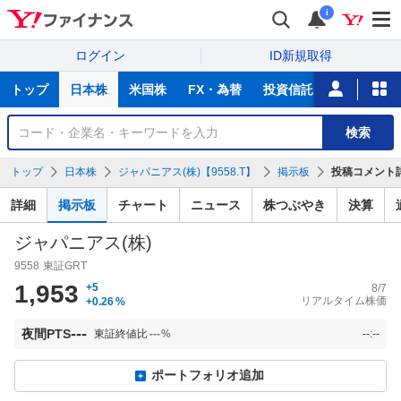
i
ログイン
ID新規取得
主
トップ
日本株
米国株
FX・為替
投資信託
ニュース
な
サ
銘
検索
ー
柄
ビ
を
トップ
日本株
ジャパニアス(株)【9558.T】
掲示板
投稿コメント
ス
検
索
詳細
掲示板
チャート
ニュース
株つぶやき
決算
ジャパニアス(株)
9558
東証GRT
1,953
+5
8/7
リアルタイム株価
+0.26
%
---
夜間PTS
東証終値比
---
%
--:--
ポートフォリオ追加