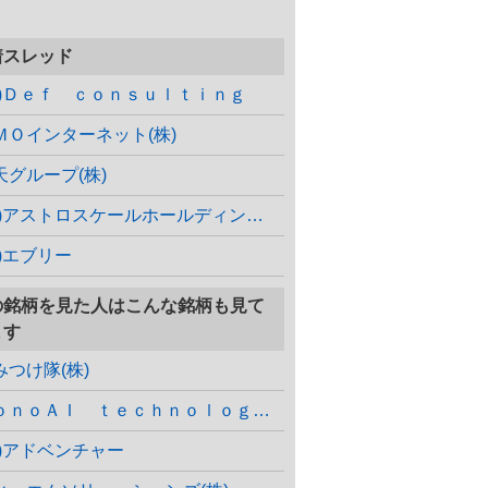
着スレッド
株)Ｄｅｆ ｃｏｎｓｕｌｔｉｎｇ
ＭＯインターネット(株)
天グループ(株)
(株)アストロスケールホールディングス
株)エブリー
の銘柄を見た人はこんな銘柄も見て
ます
みつけ隊(株)
ｍｏｎｏＡＩ ｔｅｃｈｎｏｌｏｇｙ(株)
株)アドベンチャー