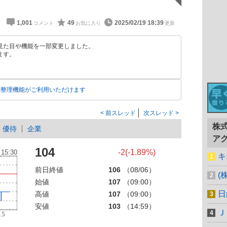
1,001
49
2025/02/19 18:39
見た目や機能を一部変更しました。
ます。
動整理機能がご利用いただけます
前スレッド
次スレッド
株
優待
企業
ア
104
-2(-1.89%)
キ
前日終値
106
（08/06）
(
始値
107
（09:00）
日
高値
107
（09:00）
安値
103
（14:59）
Ｊ