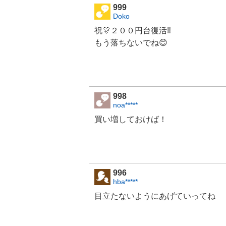
999
Doko
祝🎊２００円台復活‼️
もう落ちないでね😊
998
noa*****
買い増しておけば！
996
hba*****
目立たないようにあげていってね