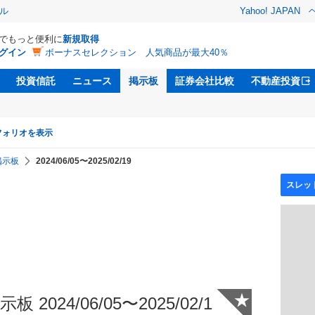
ル
Yahoo! JAPAN
Dでもっと便利に
新規取得
グイン
ボーナスセレクション 人気商品が最大40％
投資信託
ニュース
掲示板
証券会社比較
不動産投資
フォリオを表示
掲示板
2024/06/05〜2025/02/19
★
2024/06/05〜2025/02/1