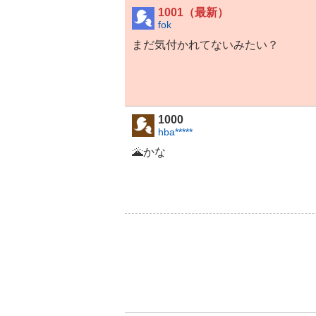
1001（最新）
fok
まだ気付かれてないみたい？
1000
hba*****
🌋かな