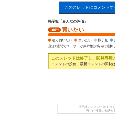
このスレッドにコメントす
掲示板「みんなの評価」
買いたい
強
100
%
く
買
強く買いたい
買いたい
様子見
い
直近1週間でユーザーが掲示板投稿時に選択
た
い
このスレッドは終了し、閲覧専用
1
0
コメントの投稿、最新コメントの閲覧
0
%
掲示板のコメントはすべ
当社が投資の勧誘を