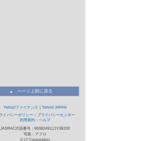
ページ上部に戻る
Yahoo!ファイナンス
Yahoo! JAPAN
ライバシーポリシー
プライバシーセンター
利用規約
ヘルプ
JASRAC許諾番号：9008249113Y38200
写真：アフロ
© LY Corporation