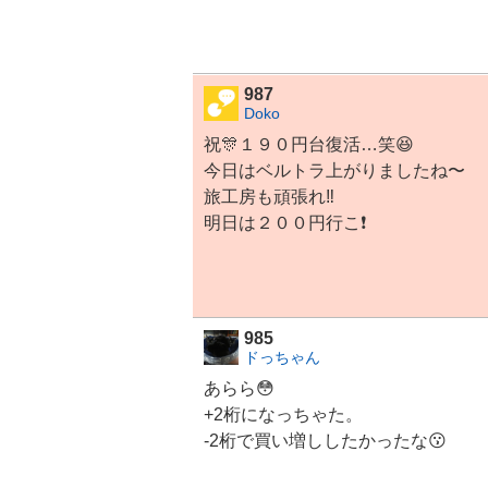
987
Doko
祝🎊１９０円台復活…笑😆
今日は
ベルトラ
上がりましたね〜
旅工房も頑張れ‼️
明日は２００円行こ❗️
985
ドっちゃん
あらら😳
+2桁になっちゃた。
-2桁で買い増ししたかったな😗