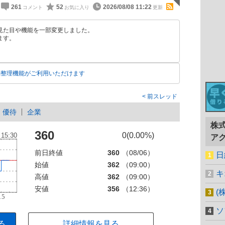
261
52
2026/08/08 11:22
見た目や機能を一部変更しました。
ます。
動整理機能がご利用いただけます
前スレッド
優待
企業
株
360
0(0.00%)
ア
前日終値
360
（08/06）
日
始値
362
（09:00）
キ
高値
362
（09:00）
安値
356
（12:36）
(
ソ
る
詳細情報を見る