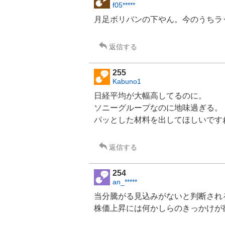
f05*****
月足ボリバンの下やん。今のうちラ
返信する
255
Kabuno1
日経平均が大幅高してるのに。
ソニーグループ
なのに地味過ぎる。
パッとした材料を出してほしいです
返信する
254
an_*****
当分騰がる見込みがないと判断され
株価上昇には何かしらのきっかけが