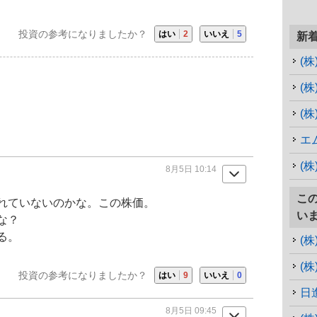
投資の参考になりましたか？
はい
2
いいえ
5
新
(
(
(
エ
(
8月5日 10:14
こ
れていないのかな。この株価。
い
な？
る。
(
(
投資の参考になりましたか？
はい
9
いいえ
0
日
8月5日 09:45