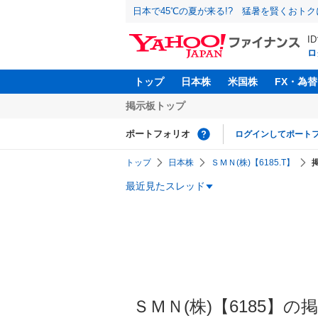
日本で45℃の夏が来る!? 猛暑を賢くおト
I
ロ
トップ
日本株
米国株
FX・為替
掲示板トップ
ポートフォリオ
ログインしてポート
トップ
日本株
ＳＭＮ(株)【6185.T】
最近見たスレッド
ＳＭＮ(株)【6185】の掲示