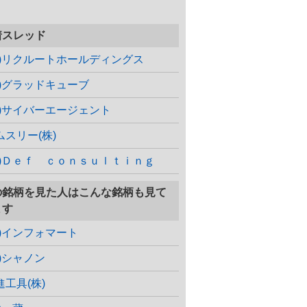
着スレッド
株)リクルートホールディングス
株)グラッドキューブ
株)サイバーエージェント
ムスリー(株)
株)Ｄｅｆ ｃｏｎｓｕｌｔｉｎｇ
の銘柄を見た人はこんな銘柄も見て
ます
株)インフォマート
株)シャノン
進工具(株)