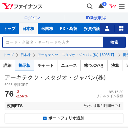
i
ログイン
ID新規取得
主
トップ
日本株
米国株
FX・為替
投資信託
ニュース
な
サ
銘
検索
ー
柄
ビ
を
トップ
日本株
アーキテクツ・スタジオ・ジャパン(株)【6085.T】
掲
ス
検
索
詳細
掲示板
チャート
ニュース
株つぶやき
決算
アーキテクツ・スタジオ・ジャパン(株)
6085
東証GRT
76
-2
8/6 15:30
リアルタイム株価
-2.56
%
夜間PTS
ただいま取引時間外です
ポートフォリオ追加