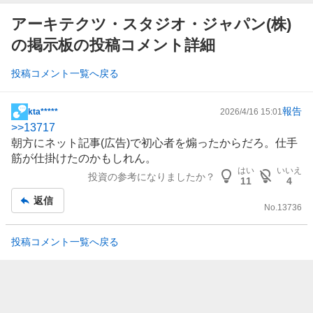
アーキテクツ・スタジオ・ジャパン(株)
の掲示板の投稿コメント詳細
投稿コメント一覧へ戻る
報告
kta*****
2026/4/16 15:01
掲
>>
13717
示
朝方にネット記事(
広告
)で初心者を煽ったからだろ。仕手
板
筋が仕掛けたのかもしれん。
記
はい
いいえ
投資の参考になりましたか？
事
11
4
返信
No.
13736
投稿コメント一覧へ戻る