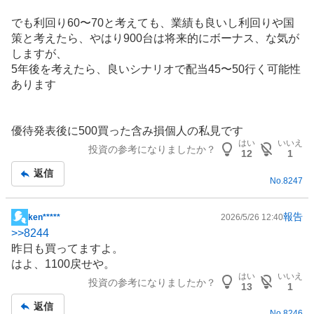
でも利回り60〜70と考えても、業績も良いし利回りや国
策と考えたら、やはり900台は将来的にボーナス、な気が
しますが、
5年後を考えたら、良いシナリオで配当45〜50行く可能性
あります
優待発表後に500買った含み損個人の私見です
はい
いいえ
投資の参考になりましたか？
12
1
返信
No.
8247
報告
ken*****
2026/5/26 12:40
掲
>>
8244
示
昨日も買ってますよ。
板
はよ、1100戻せや。
記
はい
いいえ
投資の参考になりましたか？
事
13
1
返信
No.
8246