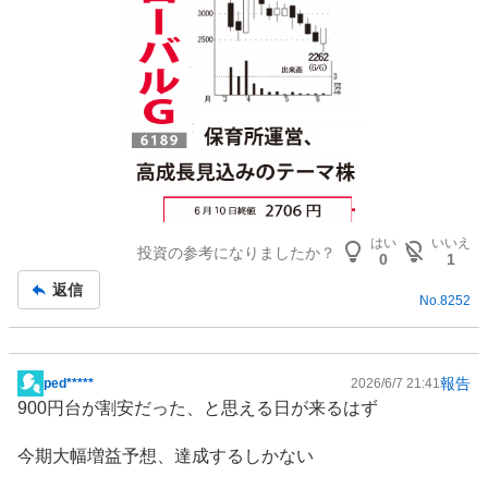
はい
いいえ
投資の参考になりましたか？
0
1
返信
No.
8252
報告
ped*****
2026/6/7 21:41
掲
900円台が割安だった、と思える日が来るはず
示
板
今期大幅増益予想、達成するしかない
記