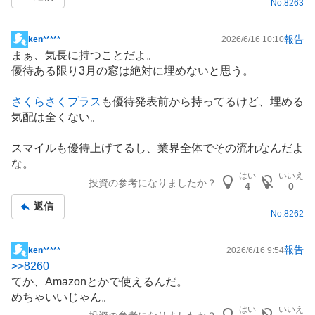
No.
8263
報告
ken*****
2026/6/16 10:10
掲
まぁ、気長に持つことだよ。
示
優待ある限り3月の窓は絶対に埋めないと思う。
板
記
さくらさくプラス
も優待発表前から持ってるけど、埋める
事
気配は全くない。
スマイルも優待上げてるし、業界全体でその流れなんだよ
な。
はい
いいえ
投資の参考になりましたか？
4
0
返信
No.
8262
報告
ken*****
2026/6/16 9:54
掲
>>
8260
示
てか、Amazonとかで使えるんだ。
板
めちゃいいじゃん。
記
はい
いいえ