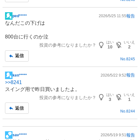
報告
ped*****
2026/5/25 11:55
掲
なんだこの下げは
示
板
800台に行くのか泣
記
はい
いいえ
投資の参考になりましたか？
事
10
2
返信
No.
8245
報告
ken*****
2026/5/22 9:52
掲
>>
8241
示
スイング用で昨日買いましたよ。
板
はい
いいえ
投資の参考になりましたか？
記
3
1
事
返信
No.
8244
報告
sav*****
2026/5/19 9:51
掲