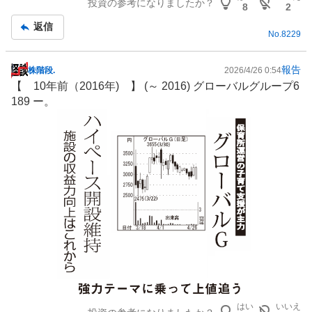
投資の参考になりましたか？
8
2
返信
No.
8229
報告
株階段.
2026/4/26 0:54
掲
【 10年前（2016年) 】 (～ 2016) グローバルグループ6
示
189 ー。
板
記
事
はい
いいえ