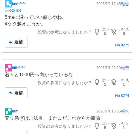
報告
ken*****
2026/7/2 12:45
掲
>>
8268
示
5maに沿っていい感じやね。
板
4ケタ越えようか。
記
はい
いいえ
投資の参考になりましたか？
事
5
0
返信
No.
8275
報告
08f*****
2026/7/1 22:29
掲
着々と1000円へ向かっているな
示
はい
いいえ
投資の参考になりましたか？
板
5
1
記
返信
No.
8274
事
報告
mm
2026/7/1 16:35
掲
売り急ぎはご法度、まだまだこれからが勝負。
示
はい
いいえ
投資の参考になりましたか？
板
5
1
記