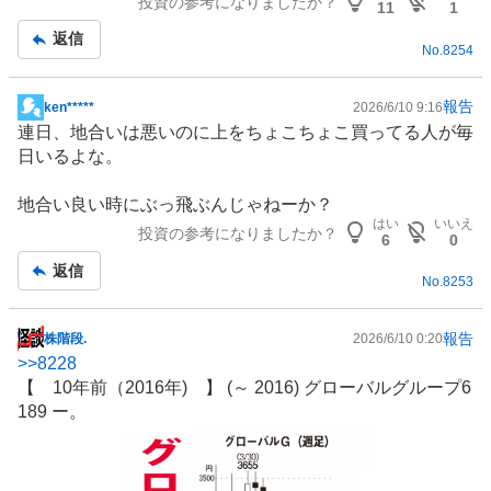
投資の参考になりましたか？
11
1
返信
No.
8254
報告
ken*****
2026/6/10 9:16
掲
連日、地合いは悪いのに上をちょこちょこ買ってる人が毎
示
日いるよな。
板
記
地合い良い時にぶっ飛ぶんじゃねーか？
事
はい
いいえ
投資の参考になりましたか？
6
0
返信
No.
8253
報告
株階段.
2026/6/10 0:20
掲
>>
8228
示
【 10年前（2016年) 】 (～ 2016) グローバルグループ6
板
189 ー。
記
事