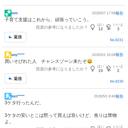
報告
mm
2026/5/7 17:58
掲
子育て支援
はこれから、頑張っていこう。
示
はい
いいえ
投資の参考になりましたか？
板
12
3
記
返信
No.
8231
事
報告
any*****
2026/5/1 16:06
掲
買いそびれた人 チャンスゾーン来たぞ😀
示
はい
いいえ
投資の参考になりましたか？
板
10
2
記
返信
No.
8230
事
報告
ken*****
2026/5/1 9:40
掲
3ケタ行ったんだ。
示
板
3ケタの安いとこは黙って買えば良いけど、焦りは禁物
記
よ。
事
はい
いいえ