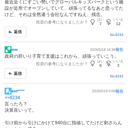
最近近くにすごい勢いでグローバルキッズパークという施
示
設が近所でオープンしていて、頑張ってるなあと思ってた
板
けど、それは全然違う会社なんですねえ、残念。
記
はい
いいえ
投資の参考になりましたか？
事
7
12
返信
No.
8243
報告
mm
2026/5/18 16:36
掲
政府の肝いり
子育て支援
はこれから、頑張っていこう。
示
はい
いいえ
投資の参考になりましたか？
板
6
3
記
返信
No.
8242
事
報告
ken*****
2026/5/18 0:00
掲
>>
8234
示
言ったろ？
板
決算良いって。
記
事
引け前から引けにかけて940台に指値してたけど刺さらん