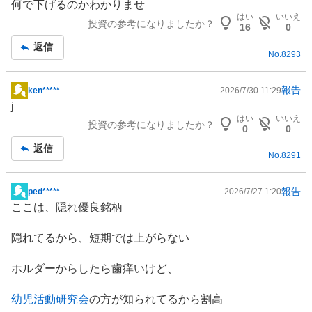
何で下げるのかわかりませ
示
はい
いいえ
投資の参考になりましたか？
板
16
0
記
返信
No.
8293
事
報告
ken*****
2026/7/30 11:29
掲
j
示
はい
いいえ
投資の参考になりましたか？
板
0
0
記
返信
No.
8291
事
報告
ped*****
2026/7/27 1:20
掲
ここは、隠れ優良銘柄
示
板
隠れてるから、短期では上がらない
記
事
ホルダーからしたら歯痒いけど、
幼児活動研究会
の方が知られてるから割高