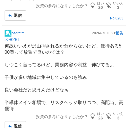
はい
いいえ
投資の参考になりましたか？
20
3
返信
No.
8283
報告
ped*****
2026/7/10 0:21
掲
>>
8281
示
何故いいえが沢山押されるか分からないけど、優待ある5
板
00買って放置で良いのでは？
記
事
しつこく言ってるけど、業務内容や利益、伸びてるよ
子供が多い地域に集中しているのも強み
良い会社だと思うんだけどなぁ
半導体
メイン相場で、リスクヘッジ取りつつ、高配当、高
優待
はい
いいえ
投資の参考になりましたか？
26
3
返信