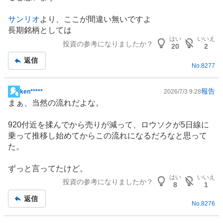
サンリオ
より、ここが間違い無いですよ
長期銘柄としては
はい
いいえ
投資の参考になりましたか？
20
2
返信
No.
8277
報告
ken*****
2026/7/3 9:28
掲
まぁ、当然の流れだよな。
示
板
920付近を揉んでから売りが減って、ロウソクが5日線に
記
乗って推移し始めてからこの流れになるだろなと思って
事
た。
ずっと言ってたけど。
はい
いいえ
投資の参考になりましたか？
8
1
返信
No.
8276