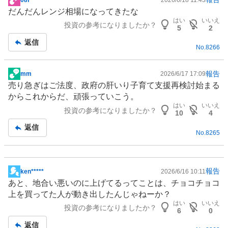
掲
だんだんレンジ相場になってきたな
示
はい
いいえ
投資の参考になりましたか？
板
5
2
記
返信
No.
8266
事
報告
mm
2026/6/17 17:09
掲
売り急ぎはご法度、政府の肝いり
子育て支援
再検討始まる
示
からこれからだ、頑張っていこう。
板
はい
いいえ
投資の参考になりましたか？
記
10
4
事
返信
No.
8265
報告
ken*****
2026/6/16 10:11
掲
あと、地合い悪いのに上げてるってことは、チョコチョコ
示
上を買ってた人が動き出したんじゃねーか？
板
はい
いいえ
投資の参考になりましたか？
記
6
0
事
返信