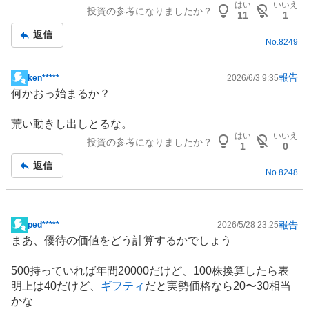
はい
いいえ
投資の参考になりましたか？
記
11
1
事
返信
No.
8249
報告
ken*****
2026/6/3 9:35
掲
何かおっ始まるか？
示
板
荒い動きし出しとるな。
記
はい
いいえ
投資の参考になりましたか？
事
1
0
返信
No.
8248
報告
ped*****
2026/5/28 23:25
掲
まあ、優待の価値をどう計算するかでしょう
示
板
500持っていれば年間20000だけど、100株換算したら表
記
明上は40だけど、
ギフティ
だと実勢価格なら20〜30相当
事
かな