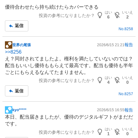
優待合わせたら持ち続けたらカバーできる
はい
いいえ
投資の参考になりましたか？
6
2
返信
No.
8258
報告
世界の尾張
2026/6/15 21:21
掲
>>
8256
示
え？同封されてましたよ。権利を満たしていないのでは？
板
配当もいいし優待ももらえて最高です。配当も優待も半年
記
ごとにもらえるなんてたまりません。
事
はい
いいえ
投資の参考になりましたか？
4
0
返信
No.
8257
報告
kyo*****
2026/6/15 16:55
掲
本日、配当届きましたが、優待のデジタルギフトがまだだ
示
です。
板
はい
いいえ
投資の参考になりましたか？
記
1
0