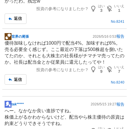
かったわ。残念w
はい
いいえ
投資の参考になりましたか？
3
1
返信
No.
8241
報告
世界の尾張
2026/5/16 0:53
掲
優待加味しなければ1000円で配当4%。加味すれば6%。
示
売る必要全く感じず。ここ最近の下落は500株超を捌いた
板
てたのか、それとも大株主の社長様がチマチマ売ってたの
記
か。社長は配当金とか従業員に還元したってや！
事
はい
いいえ
投資の参考になりましたか？
9
7
返信
No.
8240
報告
tak*****
2026/5/15 19:27
掲
へー。なかなか良い進捗ですね。
示
株価上がるかわからないけど、配当やら
株主優待
の原資は
板
約束どうりできそうですね。
記
はい
いいえ