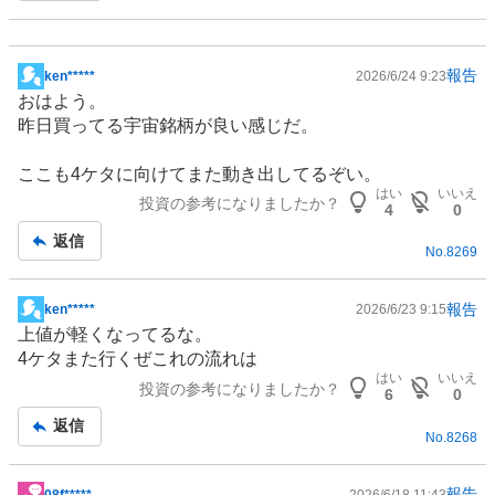
報告
ken*****
2026/6/24 9:23
掲
おはよう。
示
昨日買ってる宇宙銘柄が良い感じだ。
板
記
ここも4ケタに向けてまた動き出してるぞい。
事
はい
いいえ
投資の参考になりましたか？
4
0
返信
No.
8269
報告
ken*****
2026/6/23 9:15
掲
上値が軽くなってるな。
示
4ケタまた行くぜこれの流れは
板
はい
いいえ
投資の参考になりましたか？
記
6
0
事
返信
No.
8268
報告
08f*****
2026/6/18 11:43