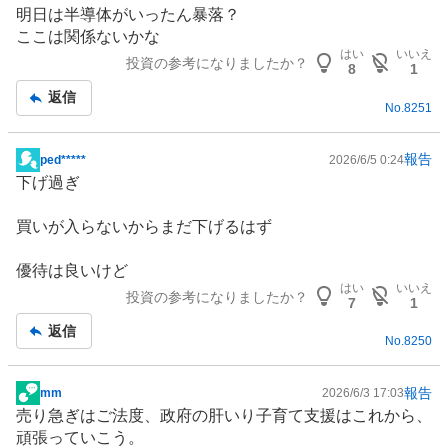
事
明日は
半導体
がいったん暴落？
ここは関係ないかな
はい
いいえ
投資の参考になりましたか？
8
1
返信
No.
8251
報告
ped*****
2026/6/5 0:24
掲
下げ過ぎ
示
板
買いが入らないからまだ下げるはず
記
事
優待は良いけど
はい
いいえ
投資の参考になりましたか？
7
1
返信
No.
8250
報告
mm
2026/6/3 17:03
掲
売り急ぎはご法度、政府の肝いり
子育て支援
はこれから、
示
頑張っていこう。
板