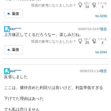
記
はい
いいえ
投資の参考になりましたか？
事
10
1
返信
No.
8286
報告
ken*****
2026/7/14 23:47
掲
上方修正してくるだろうなー、楽しみだね。
示
はい
いいえ
投資の参考になりましたか？
板
25
2
記
返信
No.
8284
事
報告
ped*****
2026/7/13 1:14
掲
反省しました
示
板
ここは、優待含めた利回りは良いけど、利益率低すぎる
記
事
下げてた理由はあった
でも私は売りません