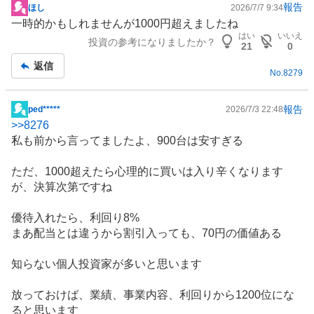
報告
ほし
2026/7/7 9:34
掲
一時的かもしれませんが1000円超えましたね
示
はい
いいえ
投資の参考になりましたか？
板
21
0
記
返信
No.
8279
事
報告
ped*****
2026/7/3 22:48
掲
>>
8276
示
私も前から言ってましたよ、900台は安すぎる
板
記
ただ、1000超えたら心理的に買いは入り辛くなります
事
が、決算次第ですね
優待入れたら、利回り8%
まあ配当とは違うから割引入っても、70円の価値ある
知らない個人投資家が多いと思います
放っておけば、業績、事業内容、利回りから1200位にな
ると思います