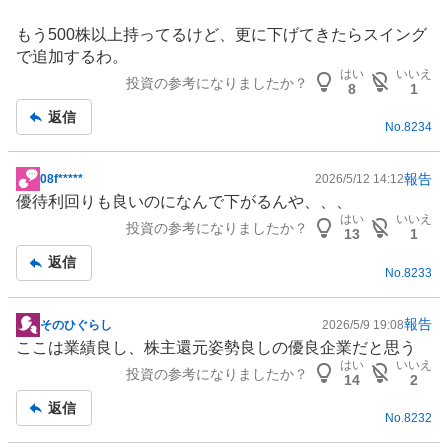
事
もう500株以上持ってるけど、更に下げてきたらスイング
で追加するわ。
はい
いいえ
投資の参考になりましたか？
8
1
返信
No.
8234
報告
08f*****
2026/5/12 14:12
掲
優待利回りも良いのになんで下がるんや、、、
示
はい
いいえ
投資の参考になりましたか？
板
13
1
記
返信
No.
8233
事
報告
そのひぐらし
2026/5/9 19:08
掲
ここは業績良し、株主還元姿勢良しの優良企業だと思う
示
はい
いいえ
投資の参考になりましたか？
板
14
2
記
返信
No.
8232
事