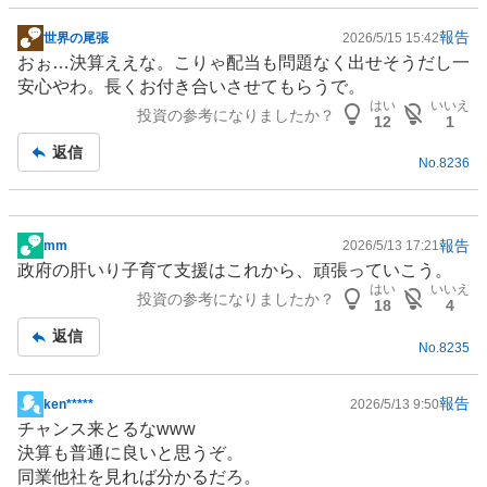
報告
世界の尾張
2026/5/15 15:42
掲
おぉ…決算ええな。こりゃ配当も問題なく出せそうだし一
示
安心やわ。長くお付き合いさせてもらうで。
板
はい
いいえ
投資の参考になりましたか？
記
12
1
事
返信
No.
8236
報告
mm
2026/5/13 17:21
掲
政府の肝いり
子育て支援
はこれから、頑張っていこう。
示
はい
いいえ
投資の参考になりましたか？
板
18
4
記
返信
No.
8235
事
報告
ken*****
2026/5/13 9:50
掲
チャンス来とるなwww
示
決算も普通に良いと思うぞ。
板
同業他社を見れば分かるだろ。
記