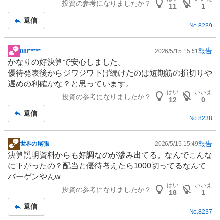
投資の参考になりましたか？
事
11
1
返信
No.
8239
報告
08f*****
2026/5/15 15:51
掲
かなりの好決算で安心しました。
示
優待発表後からジワジワ下げ続けたのは短期筋の損切りや
板
遅めの利確かな？と思っています。
記
はい
いいえ
投資の参考になりましたか？
事
12
0
返信
No.
8238
報告
世界の尾張
2026/5/15 15:49
掲
決算説明資料からも好調なのが滲み出てる。なんでこんな
示
に下がったの？配当と優待考えたら1000切ってるなんて
板
バーゲンやんw
記
はい
いいえ
投資の参考になりましたか？
事
18
1
返信
No.
8237