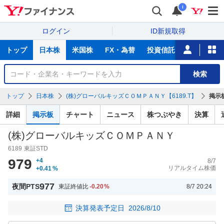
i
ログイン
ID新規取得
主
トップ
日本株
米国株
FX・為替
投資信託
ニュース
な
サ
銘
検索
ー
柄
ビ
を
トップ
日本株
(株)グローバルキッズＣＯＭＰＡＮＹ【6189.T】
掲示
ス
検
索
詳細
掲示板
チャート
ニュース
株つぶやき
決算
(株)グローバルキッズＣＯＭＰＡＮＹ
6189
東証STD
979
+4
8/7
リアルタイム株価
+0.41
%
977
夜間PTS
東証終値比
-0.20
%
8/7 20:24
決算発表予定日
2026/8/10