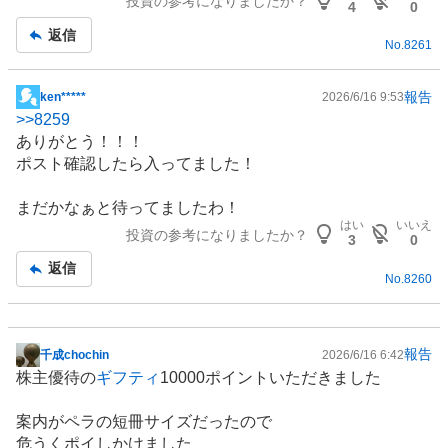
投資の参考になりましたか？
事
4
0
返信
No.
8261
報告
ken*****
2026/6/16 9:53
掲
>>
8259
示
ありがとう！！！
板
ポスト確認したら入ってました！
記
事
まだかなぁと待ってましたわ！
はい
いいえ
投資の参考になりましたか？
3
0
返信
No.
8260
報告
千成chochin
2026/6/16 6:42
掲
株主優待
の
ギフティ
10000ポイントいただきました
示
板
案内がペラの短冊サイズだったので
記
危うくポイしかけました