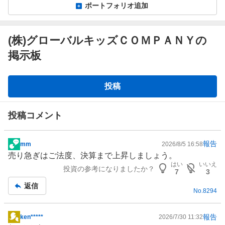
ポートフォリオ追加
(株)グローバルキッズＣＯＭＰＡＮＹの
掲示板
掲
投稿
示
板
投稿コメント
報告
mm
2026/8/5 16:58
掲
売り急ぎはご法度、決算まで上昇しましょう。
示
はい
いいえ
投資の参考になりましたか？
板
7
3
記
返信
No.
8294
事
報告
ken*****
2026/7/30 11:32
掲