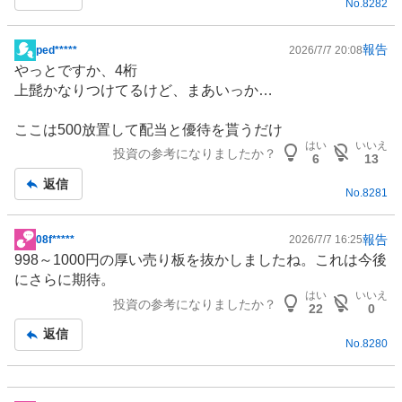
No.
8282
報告
ped*****
2026/7/7 20:08
掲
やっとですか、4桁
示
上髭かなりつけてるけど、まあいっか…
板
記
ここは500放置して配当と優待を貰うだけ
事
はい
いいえ
投資の参考になりましたか？
6
13
返信
No.
8281
報告
08f*****
2026/7/7 16:25
掲
998～1000円の厚い売り板を抜かしましたね。これは今後
示
にさらに期待。
板
はい
いいえ
投資の参考になりましたか？
記
22
0
事
返信
No.
8280