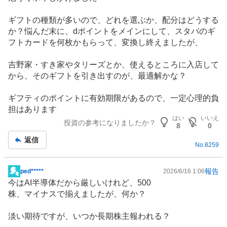
事
ギフトの種類が多いので、どれを選ぶか、配分はどうする
か？悩んだ末に、dポイントをメインにして、スタバのギ
フトカードを何枚かもらって、変換し終えましたが、
吉野家・すき家やタリーズとか、使えるところに入店して
から、そのギフトを引き出すのが、最適解かな？
ギフティのポイントに有効期限があるので、一定心理的負
担はあります
はい
いいえ
投資の参考になりましたか？
8
0
返信
No.
8259
報告
ped*****
2026/6/16 1:06
掲
今はAI
半導体
だから厳しいけれど、500
示
株、マイナスで揃えましたが、何か？
板
記
淡い期待ですが、いつか長期株主報われる？
事