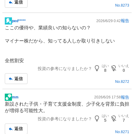
返信
No.
8273
事
報告
ped*****
2026/6/29 0:42
掲
ここの優待や、業績良いの知らないの？
示
板
マイナー株だから、知ってる人しか取り引きしない
記
事
全然割安
はい
いいえ
投資の参考になりましたか？
8
0
返信
No.
8272
報告
mm
2026/6/26 17:58
掲
新設された子供・
子育て支援
金制度、少子化を背景に負担
示
が増得る可能性大。
板
はい
いいえ
投資の参考になりましたか？
記
5
7
事
返信
No.
8271