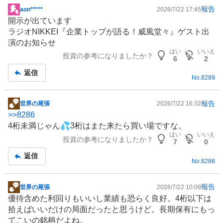
報告
aon*****
2026/7/22 17:45
掲
開示が出ています
示
ラジオNIKKEI『企業トップが語る！威風堂々』ゲスト出
板
演のお知らせ
記
はい
いいえ
投資の参考になりましたか？
事
6
2
返信
No.
8289
報告
世界の尾張
2026/7/22 16:32
掲
>>
8286
示
4桁未満じゃん💦3桁はまた来たら買い場ですな。
板
はい
いいえ
投資の参考になりましたか？
記
7
0
事
返信
No.
8288
報告
世界の尾張
2026/7/22 10:09
掲
優待含めた利回りもいいし業績も恐らく良好。4桁以下は
示
拾えばいいだけの局面だったと思うけど。長期保有にもっ
板
てこいの銘柄だよね。