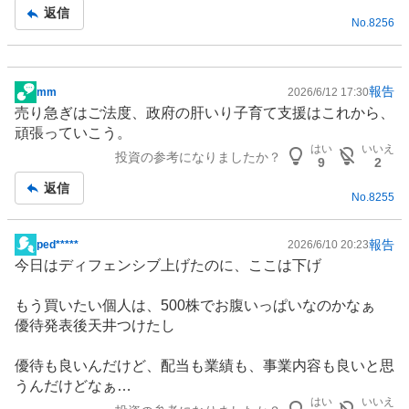
事
返信
No.
8256
報告
mm
2026/6/12 17:30
掲
売り急ぎはご法度、政府の肝いり
子育て支援
はこれから、
示
頑張っていこう。
板
はい
いいえ
投資の参考になりましたか？
記
9
2
事
返信
No.
8255
報告
ped*****
2026/6/10 20:23
掲
今日は
ディフェンシブ
上げたのに、ここは下げ
示
板
もう買いたい個人は、500株でお腹いっぱいなのかなぁ
記
優待発表後天井つけたし
事
優待も良いんだけど、配当も業績も、事業内容も良いと思
うんだけどなぁ…
はい
いいえ