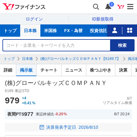
i
ログイン
ID新規取得
主
トップ
日本株
米国株
FX・為替
投資信託
ニュース
な
サ
銘
検索
ー
柄
ビ
を
トップ
日本株
(株)グローバルキッズＣＯＭＰＡＮＹ【6189.T】
掲示
ス
検
索
詳細
掲示板
チャート
ニュース
株つぶやき
決算
(株)グローバルキッズＣＯＭＰＡＮＹ
6189
東証STD
979
+4
8/7
リアルタイム株価
+0.41
%
977
夜間PTS
東証終値比
-0.20
%
8/7 20:24
決算発表予定日
2026/8/10