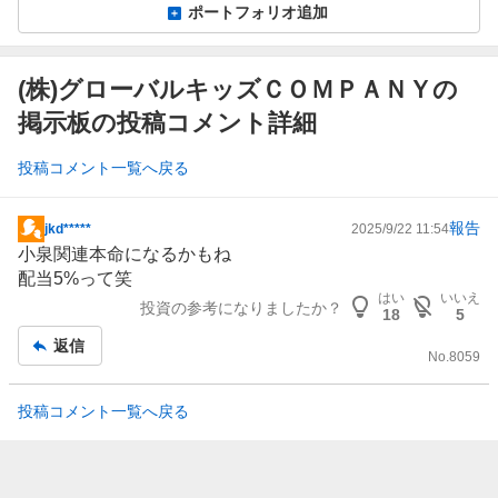
ポートフォリオ追加
(株)グローバルキッズＣＯＭＰＡＮＹの
掲示板の投稿コメント詳細
投稿コメント一覧へ戻る
報告
jkd*****
2025/9/22 11:54
掲
小泉関連本命になるかもね
示
配当5%って笑
板
はい
いいえ
投資の参考になりましたか？
記
18
5
事
返信
No.
8059
投稿コメント一覧へ戻る