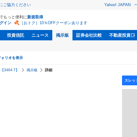
金にご協力ください
Yahoo! JAPAN
Dでもっと便利に
新規取得
グイン
［おトク］10％OFFクーポンあります
投資信託
ニュース
掲示板
証券会社比較
不動産投資
フォリオを表示
3464.T】
掲示板
詳細