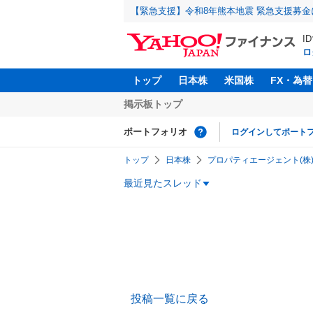
【緊急支援】令和8年熊本地震 緊急支援募
I
ロ
トップ
日本株
米国株
FX・為替
掲示板トップ
ポートフォリオ
ログインしてポート
トップ
日本株
プロパティエージェント(株)【
最近見たスレッド
投稿一覧に戻る