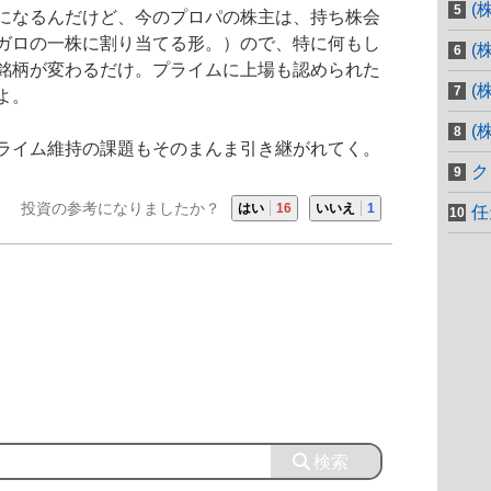
(
になるんだけど、今のプロパの株主は、持ち株会
ガロの一株に割り当てる形。）ので、特に何もし
(
銘柄が変わるだけ。プライムに上場も認められた
(
よ。
(
ライム維持の課題もそのまんま引き継がれてく。
ク
投資の参考になりましたか？
はい
16
いいえ
1
任