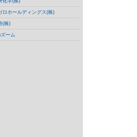
研化学(株)
ガロホールディングス(株)
(株)
株)ズーム