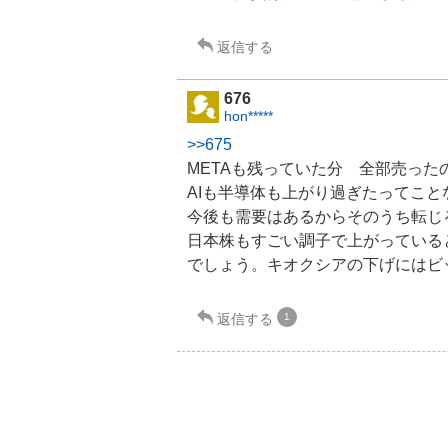
返信する
676
hon*****
>>675
METAも残っていた分 全部売った
AIも
半導体
も上がり過ぎたってこと
今後も需要はあるからそのうち転じ
日本株もすごい調子で上がっている
でしょう。
キオクシア
の下げにはビ
返信する
1