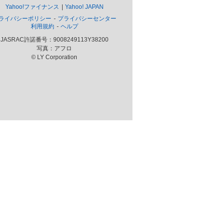
Yahoo!ファイナンス
Yahoo! JAPAN
ライバシーポリシー
プライバシーセンター
利用規約
ヘルプ
JASRAC許諾番号：9008249113Y38200
写真：アフロ
© LY Corporation