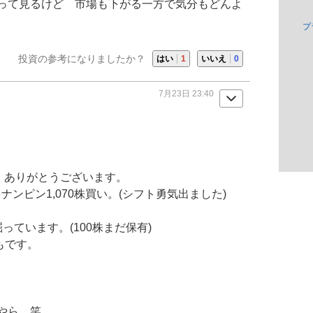
って見るけど 市場も下がる一方で気分もどんよ
プ
投資の参考になりましたか？
はい
1
いいえ
0
7月23日 23:40
、ありがとうございます。
をナンピン1,070株買い。(シフト勇気出ました)
っています。(100株まだ保有)
もです。
やら…笑