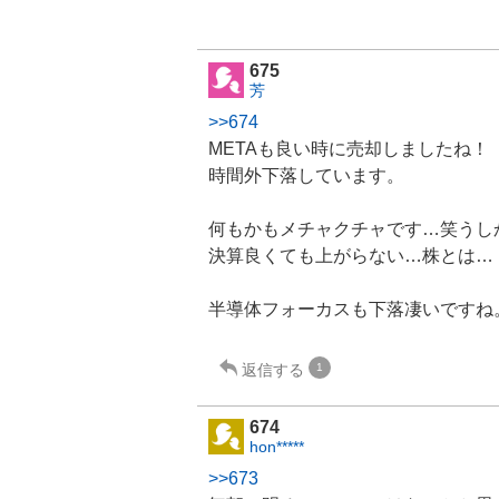
675
芳
>>674
METAも良い時に売却しましたね！
時間外下落しています。
何もかもメチャクチャです…笑うし
決算良くても上がらない…株とは…
半導体
フォーカス
も下落凄いですね
返信する
1
674
hon*****
>>673