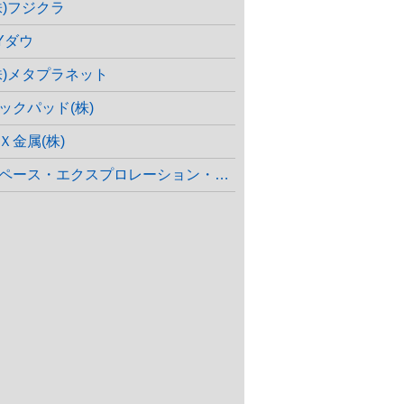
株)フジクラ
Yダウ
株)メタプラネット
ックパッド(株)
Ｘ金属(株)
ペース・エクスプロレーション・テクノロジーズ