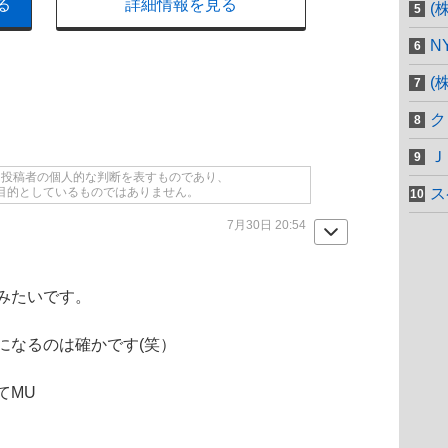
る
詳細情報を見る
(
N
(
ク
Ｊ
て投稿者の個人的な判断を表すものであり、
目的としているものではありません。
ス
7月30日 20:54
みたいです。
になるのは確かです(笑）
てMU