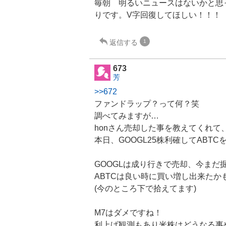
毎朝 明るいニュースはないかと思
りです。V字回復してほしい！！！
返信する
1
673
芳
>>672
ファンド
ラップ？って何？笑
調べてみますが…
honさん売却した事を教えてくれて
本日、GOOGL25株利確してABTC
GOOGLは成り行きで売却、今まだ掘
ABTCは良い時に買い増し出来たか
(今のところ下で拾えてます)
M7はダメですね！
利上げ観測もあり米株はどうなる事