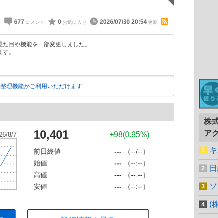
677
0
2026/07/30 20:54
見た目や機能を一部変更しました。
ます。
動整理機能がご利用いただけます
株
10,401
ア
+98(0.95%)
キ
前日終値
---
（--/--）
始値
---
（--:--）
日
高値
---
（--:--）
ソ
安値
---
（--:--）
(