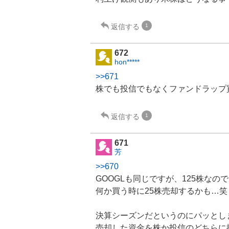
返信する
1
672
hon*****
>>671
株でも投信でもなく
ファンド
ラップ
返信する
1
671
芳
>>670
GOOGLも同じですが、125株な
何か買う時に25株売却するかも…笑
決算シーズンだというのにパッとし
売却した資金を株か投信のどちらに