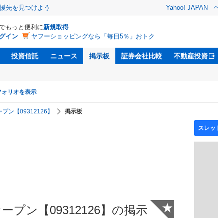
援先を見つけよう
Yahoo! JAPAN
Dでもっと便利に
新規取得
グイン
ヤフーショッピングなら「毎日5％」おトク
投資信託
ニュース
掲示板
証券会社比較
不動産投資
フォリオを表示
ン【09312126】
掲示板
★
プン【09312126】の掲示