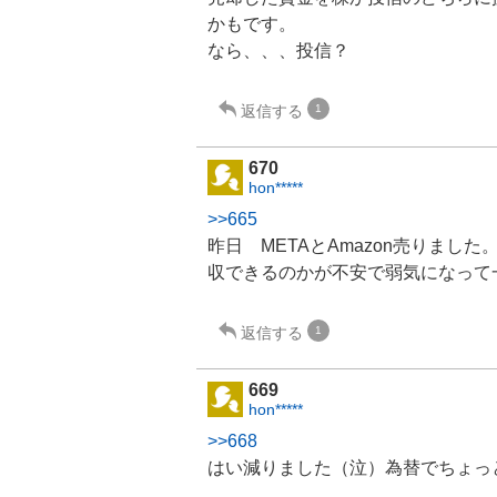
かもです。
なら、、、投信？
返信する
1
670
hon*****
>>665
昨日 METAとAmazon売りました
収できるのかが不安で弱気になって
返信する
1
669
hon*****
>>668
はい減りました（泣）為替でちょっ