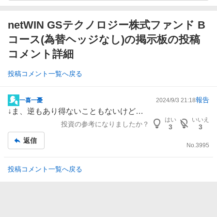
netWIN GSテクノロジー株式ファンド B
コース(為替ヘッジなし)の掲示板の投稿
コメント詳細
投稿コメント一覧へ戻る
報告
一喜一憂
2024/9/3 21:18
掲
↓ま、逆もあり得ないこともないけど…
示
はい
いいえ
投資の参考になりましたか？
板
3
3
記
返信
No.
3995
事
投稿コメント一覧へ戻る