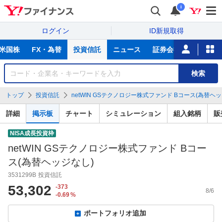
i
ログイン
ID新規取得
主
米国株
FX・為替
投資信託
ニュース
証券会社比較
NIS
な
サ
銘
検索
ー
柄
ビ
を
トップ
投資信託
netWIN GSテクノロジー株式ファンド Bコース(為替ヘッジ
ス
検
索
詳細
掲示板
チャート
シミュレーション
組入銘柄
販
NISA成長投資枠
netWIN GSテクノロジー株式ファンド Bコー
ス(為替ヘッジなし)
3531299B
投資信託
53,302
-373
8/6
-0.69
%
ポートフォリオ追加