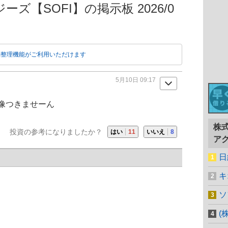
ズ【SOFI】の掲示板 2026/0
動整理機能がご利用いただけます
5月10日 09:17
像つきませーん
株
投資の参考になりましたか？
はい
11
いいえ
8
ア
日
キ
ソ
(