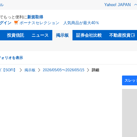
ル
Yahoo! JAPAN
Dでもっと便利に
新規取得
グイン
ボーナスセレクション 人気商品が最大40％
投資信託
ニュース
掲示板
証券会社比較
不動産投資
フォリオを表示
【SOFI】
掲示板
2026/05/05〜2026/05/15
詳細