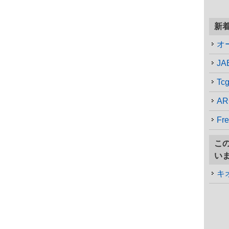
新
オ
JAB
T
Fr
こ
い
キ