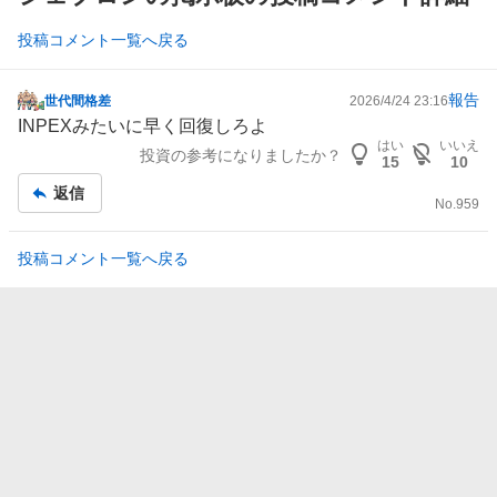
投稿コメント一覧へ戻る
報告
世代間格差
2026/4/24 23:16
掲
INPEX
みたいに早く回復しろよ
示
はい
いいえ
投資の参考になりましたか？
板
15
10
記
返信
No.
959
事
投稿コメント一覧へ戻る