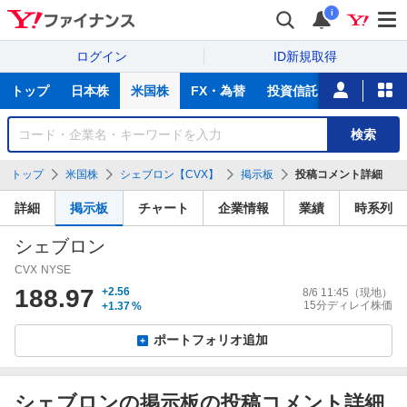
i
ログイン
ID新規取得
主
トップ
日本株
米国株
FX・為替
投資信託
ニュース
な
サ
銘
検索
ー
柄
ビ
を
トップ
米国株
シェブロン【CVX】
掲示板
投稿コメント詳細
ス
検
索
詳細
掲示板
チャート
企業情報
業績
時系列
シェブロン
CVX
NYSE
188.97
+2.56
8/6 11:45
（現地）
15分ディレイ株価
+1.37
%
ポートフォリオ追加
シェブロンの掲示板の投稿コメント詳細