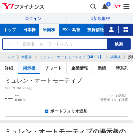
i
ログイン
ID新規取得
主
トップ
日本株
米国株
FX・為替
投資信託
ニュース
な
サ
銘
検索
ー
柄
ビ
を
トップ
米国株
ミュレン・オートモーティブ【MULN】
掲示板
投
ス
検
索
詳細
掲示板
チャート
企業情報
業績
時系列
ミュレン・オートモーティブ
MULN
NASDAQ
---
---
--:--
（現地）
15分ディレイ株価
0.00
%
ポートフォリオ追加
ミュレン・オートモーティブの掲示板の