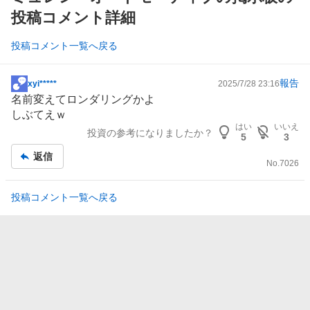
投稿コメント詳細
投稿コメント一覧へ戻る
報告
xyi*****
2025/7/28 23:16
掲
名前変えてロンダリングかよ
示
しぶてえｗ
板
はい
いいえ
投資の参考になりましたか？
記
5
3
事
返信
No.
7026
投稿コメント一覧へ戻る