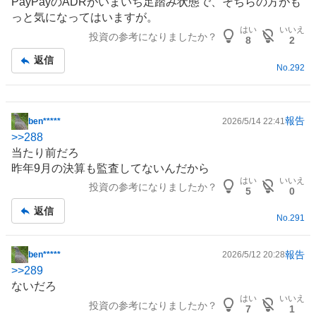
PayPayの
ADR
がいまいち足踏み状態で、そちらの方がも
っと気になってはいますが。
はい
いいえ
投資の参考になりましたか？
8
2
返信
No.
292
報告
ben*****
2026/5/14 22:41
掲
>>
288
示
当たり前だろ
板
昨年9月の決算も監査してないんだから
記
はい
いいえ
投資の参考になりましたか？
事
5
0
返信
No.
291
報告
ben*****
2026/5/12 20:28
掲
>>
289
示
ないだろ
板
はい
いいえ
投資の参考になりましたか？
記
7
1