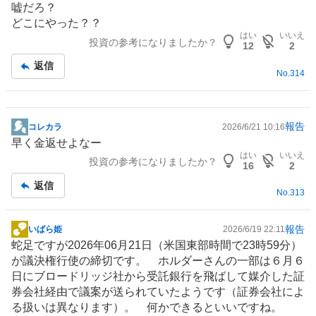
嘘だろ？
記
どこにやった？？
事
はい
いいえ
投資の参考になりましたか？
12
2
返信
No.
314
報告
コレカラ
2026/6/21 10:16
掲
早く金返せよなー
示
はい
いいえ
投資の参考になりましたか？
板
16
2
記
返信
No.
313
事
報告
いばら姫
2026/6/19 22:11
掲
蛇足ですが2026年06月21日（米国東部時間で23時59分）
示
が議決権行使の締切です。 ホルダーさんの一部は６月６
板
日にブロードリッジ社から受託銀行を飛ばして媒介した証
記
券会社経由で議案が送られていたようです（証券会社によ
事
る扱いは異なります）。 何かできるといいですね。