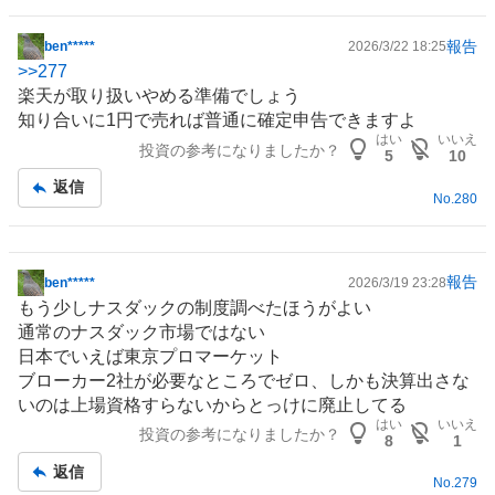
報告
ben*****
2026/3/22 18:25
掲
>>
277
示
楽天が取り扱いやめる準備でしょう
板
知り合いに1円で売れば普通に確定申告できますよ
記
はい
いいえ
投資の参考になりましたか？
事
5
10
返信
No.
280
報告
ben*****
2026/3/19 23:28
掲
もう少しナスダックの制度調べたほうがよい
示
通常のナスダック市場ではない
板
日本でいえば東京プロマーケット
記
ブローカー2社が必要なところでゼロ、しかも決算出さな
事
いのは上場資格すらないからとっけに廃止してる
はい
いいえ
投資の参考になりましたか？
8
1
返信
No.
279