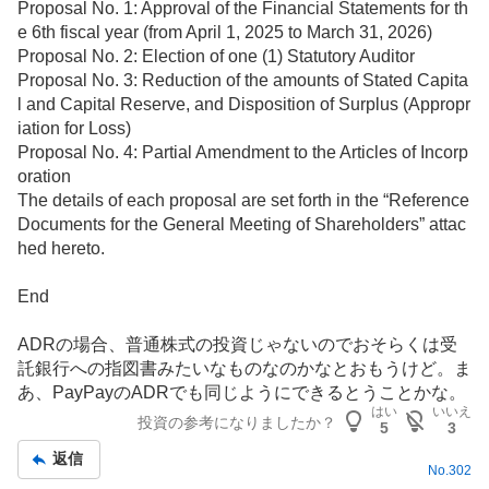
Proposal No. 1: Approval of the Financial Statements for th
e 6th fiscal year (from April 1, 2025 to March 31, 2026)
Proposal No. 2: Election of one (1) Statutory Auditor
Proposal No. 3: Reduction of the amounts of Stated Capita
l and Capital Reserve, and Disposition of Surplus (Appropr
iation for Loss)
Proposal No. 4: Partial Amendment to the Articles of Incorp
oration
The details of each proposal are set forth in the “Reference
Documents for the General Meeting of Shareholders” attac
hed hereto.
End
ADR
の場合、普通株式の投資じゃないのでおそらくは受
託銀行への指図書みたいなものなのかなとおもうけど。ま
あ、PayPayのADRでも同じようにできるとうことかな。
はい
いいえ
投資の参考になりましたか？
5
3
返信
No.
302