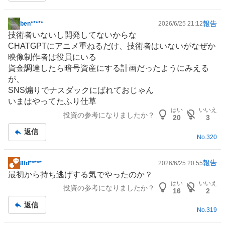
報告
ben*****
2026/6/25 21:12
掲
技術者いないし開発してないからな
示
CHATGPTに
アニメ
重ねるだけ、技術者はいないがなぜか
板
映像制作
者は役員にいる
記
資金調達したら暗号資産にする計画だったようにみえる
事
が、
SNS
煽りでナスダックにばれておじゃん
いまはやってたふり仕草
はい
いいえ
投資の参考になりましたか？
20
3
返信
No.
320
報告
8fd*****
2026/6/25 20:55
掲
最初から持ち逃げする気でやったのか？
示
はい
いいえ
投資の参考になりましたか？
板
16
2
記
返信
No.
319
事