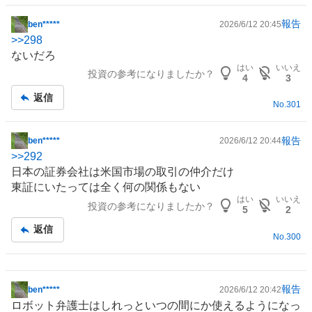
報告
ben*****
2026/6/12 20:45
掲
>>
298
示
ないだろ
板
はい
いいえ
投資の参考になりましたか？
記
4
3
事
返信
No.
301
報告
ben*****
2026/6/12 20:44
掲
>>
292
示
日本の証券会社は米国市場の取引の仲介だけ
板
東証にいたっては全く何の関係もない
記
はい
いいえ
投資の参考になりましたか？
事
5
2
返信
No.
300
報告
ben*****
2026/6/12 20:42
掲
ロボット
弁護士はしれっといつの間にか使えるようになっ
示