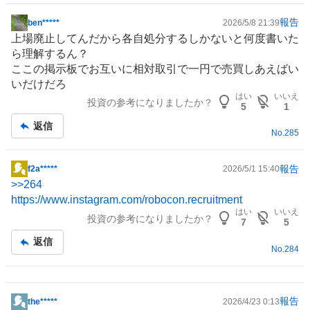
報告
ben*****
2026/5/8 21:39
掲
上場廃止してんだから各自処分するしかないと何度書いた
示
ら理解するん？
板
ここの掲示板でお互いに相対取引で一円で売買しあえばい
記
いだけだろ
事
はい
いいえ
投資の参考になりましたか？
5
1
返信
No.
285
報告
f2a*****
2026/5/1 15:40
掲
>>
264
示
https://www.instagram.com/robocon.recruitment
板
はい
いいえ
投資の参考になりましたか？
記
7
5
事
返信
No.
284
報告
the*****
2026/4/23 0:13
掲