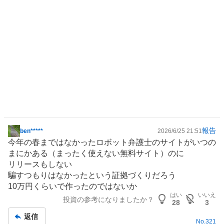
報告
ben*****
2026/6/25 21:51
掲
今年の春まではなかった
ロボット
弁護士のサイトがいつの
示
まにかある（まったく使えない無料サイト）のに
板
リリースもしない
記
騙すつもりはなかったという証拠づくりだろう
事
10万円くらいで作ったのではないか
はい
いいえ
投資の参考になりましたか？
28
3
返信
No.
321