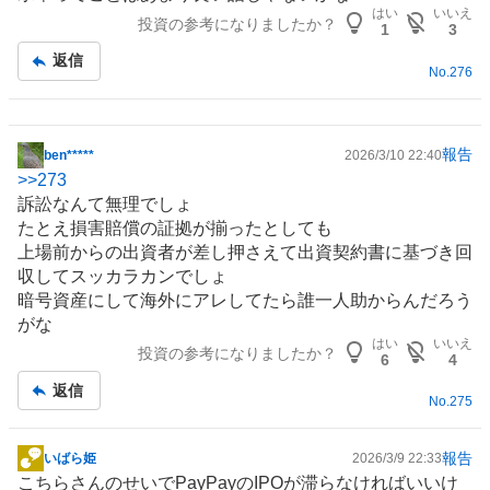
記
はい
いいえ
投資の参考になりましたか？
事
1
3
返信
No.
276
報告
ben*****
2026/3/10 22:40
掲
>>
273
示
訴訟なんて無理でしょ
板
たとえ損害賠償の証拠が揃ったとしても
記
上場前からの出資者が差し押さえて出資契約書に基づき回
事
収してスッカラカンでしょ
暗号資産にして海外にアレしてたら誰一人助からんだろう
がな
はい
いいえ
投資の参考になりましたか？
6
4
返信
No.
275
報告
いばら姫
2026/3/9 22:33
掲
こちらさんのせいでPayPayのIPOが滞らなければいいけ