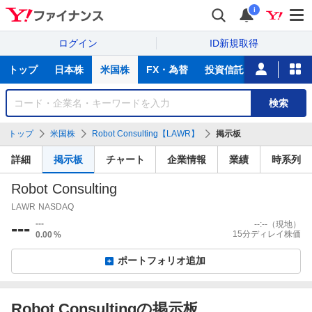
i
ログイン
ID新規取得
主
トップ
日本株
米国株
FX・為替
投資信託
ニュース
な
サ
銘
検索
ー
柄
ビ
を
トップ
米国株
Robot Consulting【LAWR】
掲示板
ス
検
索
詳細
掲示板
チャート
企業情報
業績
時系列
Robot Consulting
LAWR
NASDAQ
---
---
--:--
（現地）
15分ディレイ株価
0.00
%
ポートフォリオ追加
Robot Consultingの掲示板