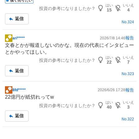
強く売りたい
板
はい
いいえ
投資の参考になりましたか？
記
15
4
事
返信
No.
324
報告
ari*****
2026/7/8 14:46
掲
文春とかが報道しないのかな。現在の代表にインタビュー
示
とかやってほしい。
板
はい
いいえ
投資の参考になりましたか？
記
22
7
事
返信
No.
323
報告
8fd*****
2026/6/26 17:28
掲
22億円が紙切れってw
示
はい
いいえ
投資の参考になりましたか？
板
40
3
記
返信
No.
322
事