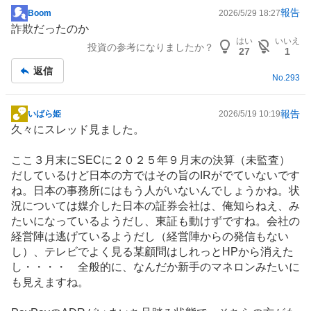
報告
Boom
2026/5/29 18:27
掲
詐欺だったのか
示
はい
いいえ
投資の参考になりましたか？
板
27
1
記
返信
No.
293
事
報告
いばら姫
2026/5/19 10:19
掲
久々にスレッド見ました。
示
板
ここ３月末にSECに２０２５年９月末の決算（未監査）
記
だしているけど日本の方ではその旨の
IR
がでていないです
事
ね。日本の事務所にはもう人がいないんでしょうかね。状
況については媒介した日本の証券会社は、俺知らねえ、み
たいになっているようだし、東証も動けずですね。会社の
経営陣は逃げているようだし（経営陣からの発信もない
し）、
テレビ
でよく見る某顧問はしれっとHPから消えた
し・・・・ 全般的に、なんだか新手のマネロンみたいに
も見えますね。