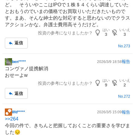
示
ど。 そういやここはIPOで１株＄４くらい調達していた
板
とおもうのでいまの価格でお買取りいただきたいもので
記
す。まあ、そんな紳士的な対応すると思わないのでクラス
事
アクションかな。弁護士費用高そうだけど。
はい
いいえ
投資の参考になりましたか？
3
3
返信
No.
273
報告
ben*****
2026/3/9 18:58
掲
コンヴァノ
提携解消
示
おせーよw
板
はい
いいえ
投資の参考になりましたか？
記
9
2
事
返信
No.
272
報告
8fd*****
2026/3/5 15:09
掲
>>
264
示
今回の件で、きちんと把握しておくことの重要さを学びま
板
した😔
記