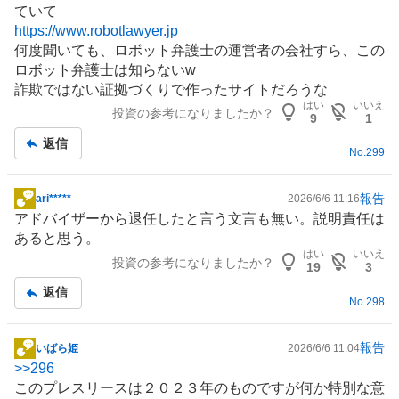
ていて
板
https://www.robotlawyer.jp
記
何度聞いても、ロボット弁護士の運営者の会社すら、この
事
ロボット弁護士は知らないw
詐欺ではない証拠づくりで作ったサイトだろうな
はい
いいえ
投資の参考になりましたか？
9
1
返信
No.
299
報告
ari*****
2026/6/6 11:16
掲
アドバイザーから退任したと言う文言も無い。説明責任は
示
あると思う。
板
はい
いいえ
投資の参考になりましたか？
記
19
3
事
返信
No.
298
報告
いばら姫
2026/6/6 11:04
掲
>>
296
示
このプレスリースは２０２３年のものですが何か特別な意
板