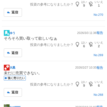
はい
いいえ
投資の参考になりましたか？
事
9
1
返信
No.
270
報告
ゆう
2026/3/3 11:36
掲
そろそろ買い取って欲しいなぁ
示
はい
いいえ
投資の参考になりましたか？
板
6
2
記
返信
No.
269
事
報告
大黒
2026/2/27 10:35
掲
未だに売買できない。
示
強く売りたい
板
はい
いいえ
投資の参考になりましたか？
記
9
6
事
返信
No.
268