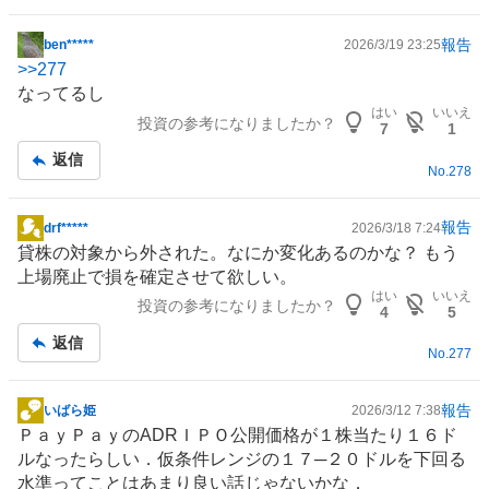
報告
ben*****
2026/3/19 23:25
掲
>>
277
示
なってるし
板
はい
いいえ
投資の参考になりましたか？
記
7
1
事
返信
No.
278
報告
drf*****
2026/3/18 7:24
掲
貸株の対象から外された。なにか変化あるのかな？ もう
示
上場廃止で損を確定させて欲しい。
板
はい
いいえ
投資の参考になりましたか？
記
4
5
事
返信
No.
277
報告
いばら姫
2026/3/12 7:38
掲
ＰａｙＰａｙのADRＩＰＯ公開価格が１株当たり１６ド
示
ルなったらしい．仮条件レンジの１７─２０ドルを下回る
板
水準ってことはあまり良い話じゃないかな．