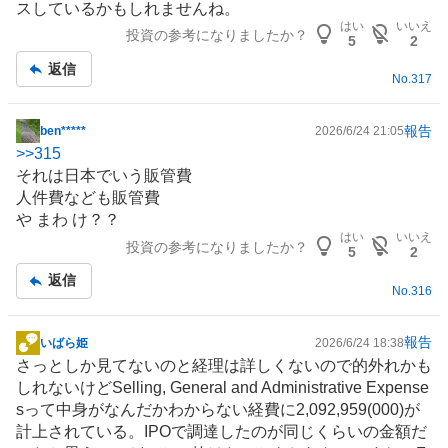
スしているかもしれませんね。
はい
いいえ
投資の参考になりましたか？
5
2
返信
No.
317
報告
ben*****
2026/6/24 21:05
掲
>>
315
示
それは日本でいう販管費
板
人件費なども販管費
記
や まわ け？？
事
はい
いいえ
投資の参考になりましたか？
5
2
返信
No.
316
報告
いばら姫
2026/6/24 18:38
掲
さっとしか見てないのと経理は詳しくないので的外れかも
示
しれないけどSelling, General and Administrative Expense
板
sって中身がなんだかわからない経費に2,092,959(000)が
記
計上されている。IPOで調達したのが同じくらいの金額だ
事