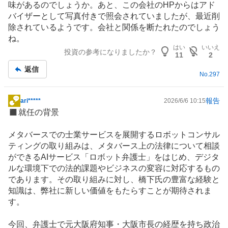
味があるのでしょうか。あと、この会社のHPからはアド
記
バイザーとして
写真
付きで照会されていましたが、最近削
事
除されているようです。会社と関係を断たれたのでしょう
ね。
はい
いいえ
投資の参考になりましたか？
11
2
返信
No.
297
報告
ari*****
2026/6/6 10:15
掲
◼︎就任の背景
示
板
メタバース
での士業サービスを展開する
ロボット
コンサル
記
ティング
の取り組みは、メタバース上の法律について相談
事
ができるAIサービス「ロボット弁護士」をはじめ、デジタ
ルな
環境
下での法的課題やビジネスの変容に対応するもの
であります。その取り組みに対し、橋下氏の豊富な経験と
知識は、弊社に新しい価値をもたらすことが期待されま
す。
今回、弁護士で元大阪府知事・大阪市長の経歴を持ち政治