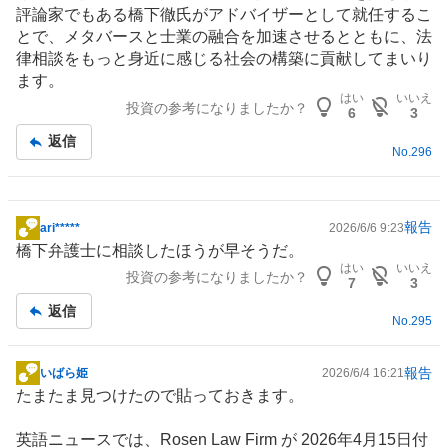
評論家でもある橋下徹氏がアドバイザーとして就任するこ
とで、メタバースと士業の融合を加速させるとともに、法
律相談をもっと身近に感じる社会の構築に貢献してまいり
ます。
はい
いいえ
投資の参考になりましたか？
6
3
返信
No.
296
報告
ari*****
2026/6/6 9:23
掲
橋下弁護士に相談したほうが早そうだ。
示
はい
いいえ
投資の参考になりましたか？
板
7
3
記
返信
No.
295
事
報告
いばら姫
2026/6/4 16:21
掲
たまたま見つけたので貼っておきます。
示
板
英語ニュースでは、Rosen Law Firm が 2026年4月15日付