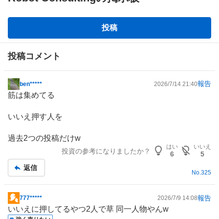
掲
投稿
示
板
投稿コメント
報告
ben*****
2026/7/14 21:40
掲
筋は集めてる
示
板
いいえ押す人を
記
事
過去2つの投稿だけw
はい
いいえ
投資の参考になりましたか？
6
5
返信
No.
325
報告
777*****
2026/7/9 14:08
掲
いいえに押してるやつ2人で草 同一人物やんw
示