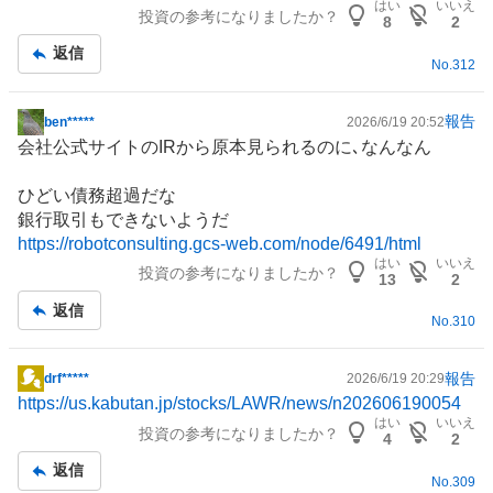
はい
いいえ
投資の参考になりましたか？
8
2
返信
No.
312
報告
ben*****
2026/6/19 20:52
掲
会社公式サイトの
IR
から原本見られるのに､なんなん
示
板
ひどい債務超過だな
記
銀行取引もできないようだ
事
https://robotconsulting.gcs-web.com/node/6491/html
はい
いいえ
投資の参考になりましたか？
13
2
返信
No.
310
報告
drf*****
2026/6/19 20:29
掲
https://us.kabutan.jp/stocks/LAWR/news/n202606190054
示
はい
いいえ
投資の参考になりましたか？
板
4
2
記
返信
No.
309
事