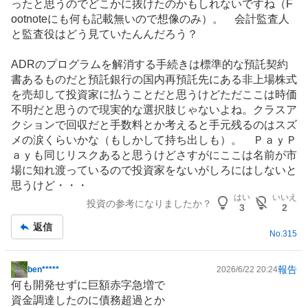
ったと思うのでどこかに抜けたのかもしれないですね（F
ootnoteにも何も記載無いので想像のみ）。 会計監査人
と監査役はどう見ていたんんだろう？
ADR
のプログラムを解消する手続きは標準的な預託契約
書あるものだと預託銀行の国内再預託先にある非上場株式
を売却して投資家に払うことだと思うけどただここは時価
不明だと思うので現実的な選択肢じゃないよね。クラスア
クションで回収だと手数料とか考えると手元残るのはスズ
メの涙くらいかな（もしかして持ち出しも）。 ＰａｙＰ
ａｙも同じリスクあると思うけどさすがにここは名前が市
場に知れ渡っているので投資家をないがしろにはしないと
思うけど・・・
はい
いいえ
投資の参考になりましたか？
3
2
返信
No.
315
報告
ben*****
2026/6/22 20:24
掲
何も開発せずに巨額赤字急増で
示
資金調達したのに債務超過とか
板