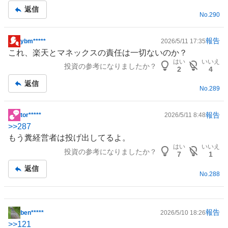
事
返信
No.
290
報告
ybm*****
2026/5/11 17:35
掲
これ、楽天とマネックスの責任は一切ないのか？
示
はい
いいえ
投資の参考になりましたか？
板
2
4
記
返信
No.
289
事
報告
tor*****
2026/5/11 8:48
掲
>>
287
示
もう糞経営者は投げ出してるよ。
板
はい
いいえ
投資の参考になりましたか？
記
7
1
事
返信
No.
288
報告
ben*****
2026/5/10 18:26
掲
>>
121