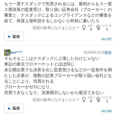
示
もう一度ナスダックで売買されるには、最初からもう一度
板
２期決算の監査受け、取り扱い証券会社（ブローカー）の
記
審査と、ナスダックによるコンプライアンスなどの審査を
事
経て、再度上場申請するしかないと昨秋に書いたろ
はい
いいえ
投資の参考になりましたか？
6
1
返信
No.
287
報告
ben*****
2026/5/8 22:22
掲
そもそもここはナスダックに上場したわけじゃない
示
東証の東京プロマーケットとほぼ同じ
板
未公開企業でも決算を出し監査受けるなどの一定条件を満
記
たした企業が、複数の証券ブローカーが取り扱い会社とな
事
ることにより、売買される
ブローカーがゼロになり、
売買できなくなり、決算開示しないから復活できない
はい
いいえ
投資の参考になりましたか？
6
1
返信
No.
286