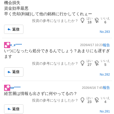
機会損失
示
資金効率最悪
板
早く売却(利確)して他の銘柄に行かしてくれぇー
記
はい
いいえ
投資の参考になりましたか？
事
18
6
返信
No.
283
報告
e_e*****
2026/4/17 10:23
掲
いつになったら処分できるんでしょう？あまりにも遅すぎ
示
ます
板
はい
いいえ
投資の参考になりましたか？
記
27
5
事
返信
No.
282
報告
tor*****
2026/4/16 7:45
掲
経営層は情報も出さずに何やってるの？
示
はい
いいえ
投資の参考になりましたか？
板
23
4
記
返信
No.
281
事