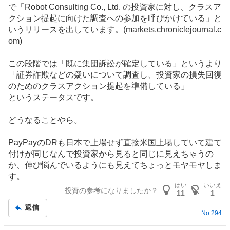
記
で「Robot Consulting Co., Ltd. の投資家に対し、クラスア
事
クション提起に向けた調査への参加を呼びかけている」と
いうリリースを出しています。(markets.chroniclejournal.c
om)
この段階では「既に集団訴訟が確定している」というより
「証券詐欺などの疑いについて調査し、投資家の損失回復
のためのクラスアクション提起を準備している」
というステータスです。
どうなることやら。
PayPayのDRも日本で上場せず直接米国上場していて建て
付けが同じなんで投資家から見ると同じに見えちゃうの
か、伸び悩んでいるようにも見えてちょっとモヤモヤしま
す。
はい
いいえ
投資の参考になりましたか？
11
1
返信
No.
294