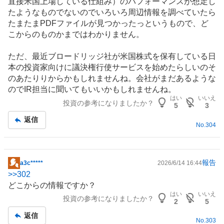
直接米国上場している仕組み）のパフォーマンスが想定し
記
たようなものでないのでいろいろ周辺情報を調べていたら
事
たまたまPDFファイルが見つかったっというもので、ど
こからのものかまではわかりません。
ただ、最近ブロードリッジ社が米国株式を保有している日
本の投資家向けに議決権行使サービスを始めたらしいのそ
のあたりりからかもしれませんね。会社がまだあるような
のでIR担当に聞いてもいいかもしれませんね。
はい
いいえ
投資の参考になりましたか？
5
3
返信
No.
304
報告
a3c*****
2026/6/14 16:44
掲
>>
302
示
どこからの情報ですか？
板
はい
いいえ
投資の参考になりましたか？
記
2
5
事
返信
No.
303