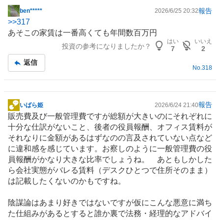
報告
ben*****
2026/6/25 20:32
掲
>>
317
示
あそこの家賃は一番高くても年間数百万円
板
はい
いいえ
投資の参考になりましたか？
記
7
2
事
返信
No.
318
報告
いばら姫
2026/6/24 21:40
掲
販売費及び一般管理費ですが総額が大きいのにそれぞれに
示
十分な仕訳がないこと、後者の役員報酬、
オフィス
賃料が
板
それなりに金額があるはずなのの言及されていない点など
記
に違和感を感じています。お察しのように一般管理費の役
事
員報酬がかなり大きな比率でしょうね。 あともしかした
ら会社実態がバレる賃料（デスクひとつで住所そのまま）
は記載したくないのかもですね。
陰謀論はあまり好きではないですが仮にこんな悪意に満ち
た仕組みがあるとすると誰か裏で法務・経理的なアドバイ