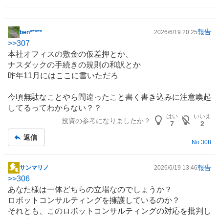
報告
ben*****
2026/6/19 20:25
掲
>>
307
示
本社
オフィス
の敷金の仮差押とか、
板
ナスダックの手続きの規則の和訳とか
記
昨年11月にはここに書いただろ
事
今頃無駄なことやら間違ったこと書く書き込みに注意喚起
してるってわからない？？
はい
いいえ
投資の参考になりましたか？
7
2
返信
No.
308
報告
サンマリノ
2026/6/19 13:46
掲
>>
306
示
あなた様は一体どちらの立場なのでしょうか？
板
ロボット
コンサルティング
を擁護しているのか？
記
それとも、このロボットコンサルティングの対応を批判し
事