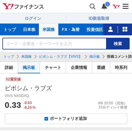
i
ログイン
ID新規取得
主
トップ
日本株
米国株
FX・為替
投資信託
ニュース
な
サ
銘
検索
ー
柄
ビ
を
トップ
米国株
ビボシム・ラブズ【VIVS】
掲示板
投稿コメント詳
ス
検
索
詳細
掲示板
チャート
企業情報
業績
時系列
52週安値
ビボシム・ラブズ
VIVS
NASDAQ
0.33
-0.03
8/6 20:00
（現地）
15分ディレイ株価
-8.25
%
ポートフォリオ追加