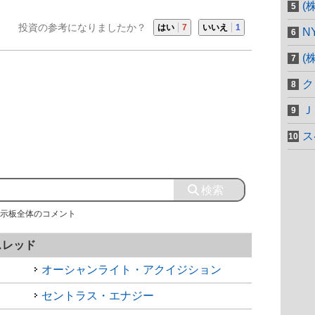
(
投資の参考になりましたか？
はい
7
いいえ
1
N
(
ク
Ｊ
ス
示板全体のコメント
スレッド
オーシャンライト・アクイジション
セントラス・エナジー