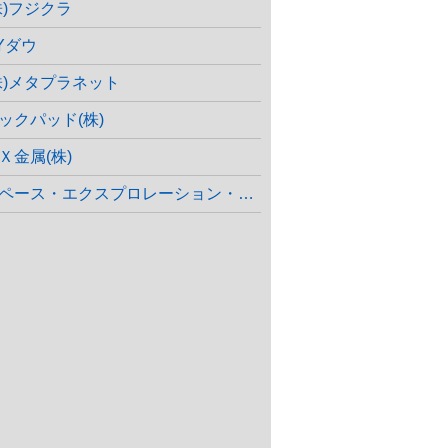
株)フジクラ
Yダウ
株)メタプラネット
ックパッド(株)
Ｘ金属(株)
ペース・エクスプロレーション・テクノロジーズ