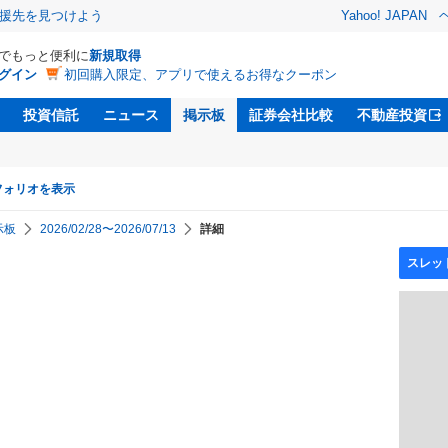
援先を見つけよう
Yahoo! JAPAN
Dでもっと便利に
新規取得
グイン
初回購入限定、アプリで使えるお得なクーポン
投資信託
ニュース
掲示板
証券会社比較
不動産投資
フォリオを表示
示板
2026/02/28〜2026/07/13
詳細