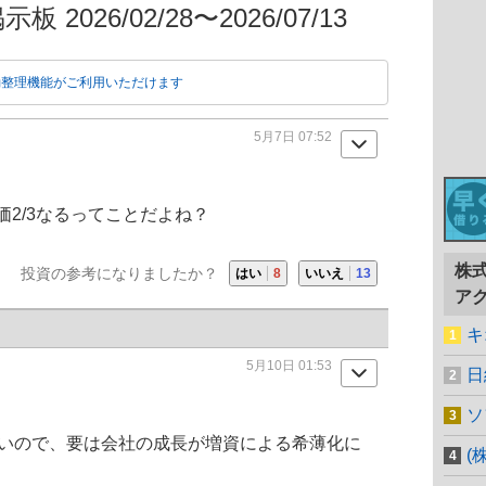
026/02/28〜2026/07/13
動整理機能がご利用いただけます
5月7日 07:52
2/3なるってことだよね？
株
投資の参考になりましたか？
はい
8
いいえ
13
ア
キ
5月10日 01:53
日
ソ
ないので、要は会社の成長が増資による希薄化に
(