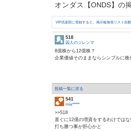
オンダス【ONDS】の掲示板 2
VIP倶楽部に登録すると、掲示板無視リスト自
518
囚人のジレンマ
8億株から12億株？
企業価値そのままならシンプルに株価
投稿一覧に戻る
541
mia*****
>>518
直ぐに12億の増資をするわけでは
打ち勝つ事が肝心かと