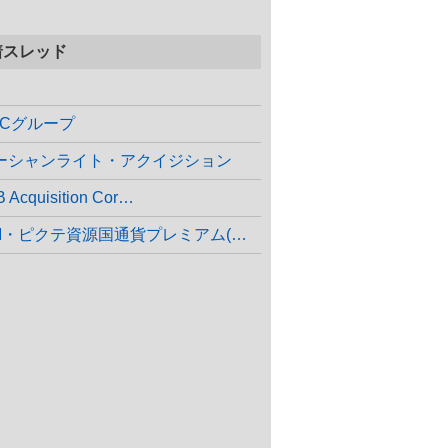
着スレッド
VCグループ
ーシャンライト・アクイジション
 Acquisition Cor…
SBI・ピクテ資源国通貨プレミアム(年…