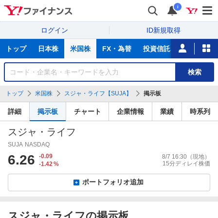
i
ログイン
ID新規取得
主
トップ
日本株
米国株
FX・為替
投資信託
ニュース
な
サ
銘
検索
ー
柄
ビ
を
トップ
米国株
スジャ・ライフ【SUJA】
掲示板
ス
検
索
詳細
掲示板
チャート
企業情報
業績
時系列
スジャ・ライフ
SUJA
NASDAQ
6.26
-0.09
8/7 16:30
（現地）
15分ディレイ株価
-1.42
%
ポートフォリオ追加
スジャ・ライフの掲示板