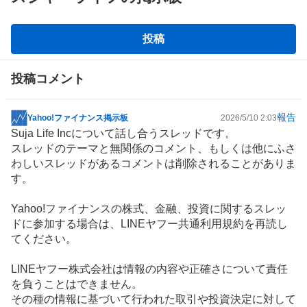
掲
投稿
示
板
投稿コメント
報告
Yahoo!ファイナンス掲示板
2026/5/10 2:03
掲
Suja Life Incについて話し合うスレッドです。
示
スレッドのテーマと無関係のコメント、もしくは他にふさ
板
わしいスレッドがあるコメントは削除されることがありま
記
す。
事
Yahoo!ファイナンスの株式、金融、投資に関するスレッ
ドに参加する場合は、LINEヤフー共通利用規約を再読し
てください。
LINEヤフー株式会社は情報の内容や正確さについて責任
を負うことはできません。
その種の情報に基づいて行われた取引や投資決定に対して