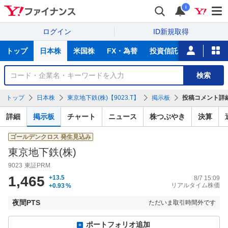
i
ログイン
ID新規取得
主
トップ
日本株
米国株
FX・為替
投資信託
ニュース
な
サ
銘
検索
ー
柄
ビ
を
トップ
日本株
東京地下鉄(株)【9023.T】
掲示板
投稿コメント詳
ス
検
索
詳細
掲示板
チャート
ニュース
株つぶやき
決算
ゴールデンクロス
発生見込み
東京地下鉄(株)
9023
東証PRM
1,465
+13.5
8/7 15:09
リアルタイム株価
+0.93
%
夜間PTS
ただいま取引時間外です
ポートフォリオ追加