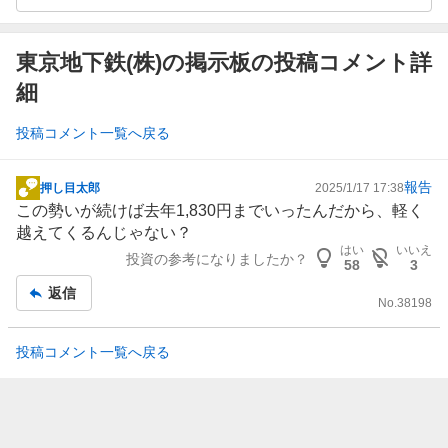
東京地下鉄(株)の掲示板の投稿コメント詳
細
投稿コメント一覧へ戻る
報告
押し目太郎
2025/1/17 17:38
掲
この勢いが続けば去年1,830円までいったんだから、軽く
示
越えてくるんじゃない？
板
はい
いいえ
投資の参考になりましたか？
記
58
3
事
返信
No.
38198
投稿コメント一覧へ戻る