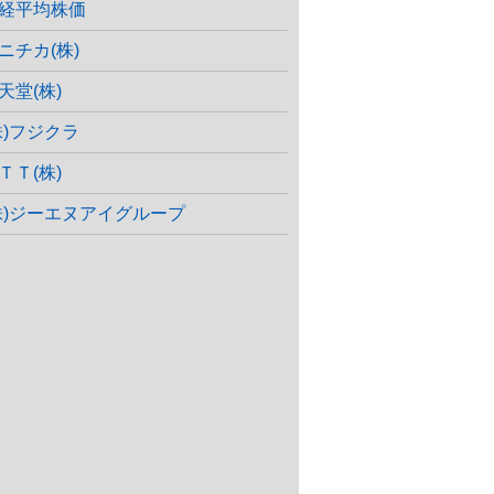
経平均株価
ニチカ(株)
天堂(株)
株)フジクラ
ＴＴ(株)
株)ジーエヌアイグループ