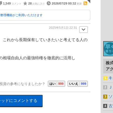
1,549
28
2026/07/29 00:32
動整理機能がご利用いただけます
2025年5月1日 22:31
、これから長期保有していきたいと考えてる人の
の相場自由人の最強特権を徹底的に活用し
株
ア
キ
投資の参考になりましたか？
はい
999
いいえ
999
Ｊ
ソ
レッドにコメントする
古