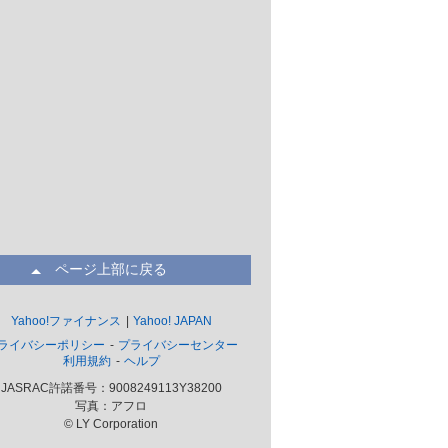
ページ上部に戻る
Yahoo!ファイナンス
Yahoo! JAPAN
ライバシーポリシー
プライバシーセンター
利用規約
ヘルプ
JASRAC許諾番号：9008249113Y38200
写真：アフロ
© LY Corporation