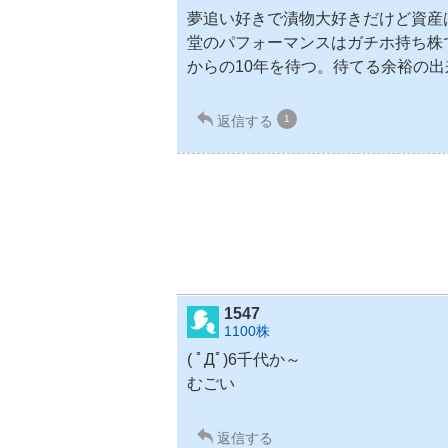
夢追い好きで
漬物
大好きだけど資産
堂
のパフォーマンスはガチホ持ち株
からの10年を待つ。待てる余裕の出来
返信する
1
1547
1100株
( ﾟДﾟ)6千代か～
むごい
返信する