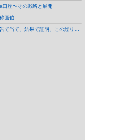
sa口座〜その戦略と展開
称画伯
告で当て、結果で証明、この繰り返しをこのトピで