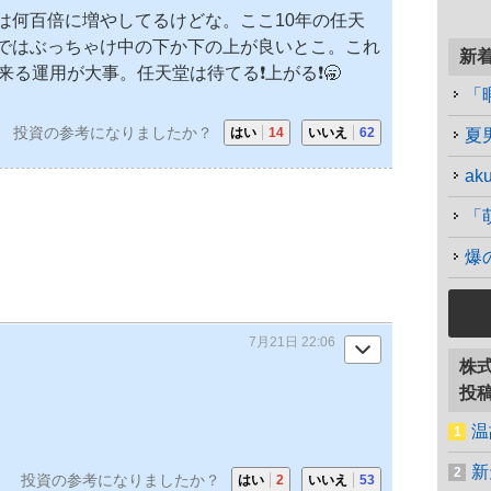
は何百倍に増やしてるけどな。ここ10年の
任天
ではぶっちゃけ中の下か下の上が良いとこ。これ
新
る運用が大事。任天堂は待てる❗️上がる❗️🥱
「
投資の参考になりましたか？
はい
14
いいえ
62
夏
a
「
爆
7月21日 22:06
株
投
温
新
投資の参考になりましたか？
はい
2
いいえ
53