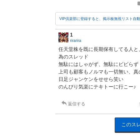
VIP倶楽部に登録すると、掲示板無視リスト自
1
rirarira
任天堂株を既に長期保有してる人と
為のスレッド
無駄にはしゃがず、無駄にビビらず
上司も顧客もノルマも一切無い、真
日足ジャンケンをせせら笑い
のんびり気楽にテキトーに行こー♪
返信する
このス