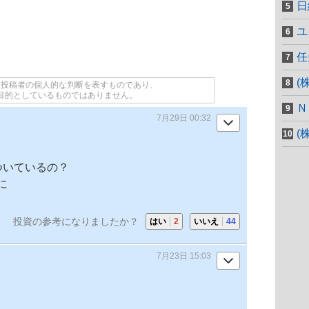
日
ユ
任
(
て投稿者の個人的な判断を表すものであり、
目的としているものではありません。
Ｎ
7月29日 00:32
(
チついているの？
に
投資の参考になりましたか？
はい
2
いいえ
44
7月23日 15:03