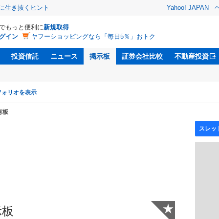
クに生き抜くヒント
Yahoo! JAPAN
Dでもっと便利に
新規取得
グイン
ヤフーショッピングなら「毎日5％」おトク
投資信託
ニュース
掲示板
証券会社比較
不動産投資
フォリオを表示
有板
★
示板