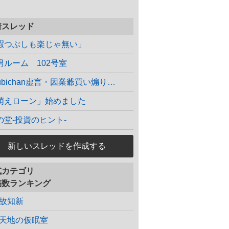
着スレッド
暇つぶしも楽じゃ無い」
男ルーム 102号室
kubichan虚言・因業爺買い煽り…
萌えローン」始めました
の堂-投資のヒント-
新しいスレッドを作成する
式カテゴリ
稿数ランキング
故知新
天地の仮眠室