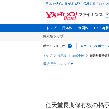
日本で45℃の夏が来る!? 猛暑を賢くおト
I
ロ
トップ
日本株
米国株
FX・為替
掲示板トップ
ポートフォリオ
ログインしてポート
トップ
掲示板
株式全般
任天堂長期保
最近見たスレッド
任天堂長期保有板の掲